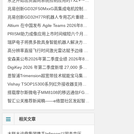
东芝开始出货面向系统控制应用的TXZ+™族入门级M4V组（搭载Arm Cortex‑M4内核的标准微控制器）工程样品
兆易创新GD32F50MxxG高集成电机控制MCU发布，赋能人形机器人关节驱动革新
兆易创新GD32H77R机器人专用芯片重磅亮相，精准赋能伺服驱动与关节控制
Altium 在中国发布 Agile Teams
2026年8月6日
PRISM助力成像应用上市时间缩短六个月，实战指南一文解读
202
瑞萨电子将携多款具身智能机器人解决方案，首次亮相2026中国具身智能机器人产业大会
高分辨率直接飞行时间激光雷达赋予边缘 AI 空间感知能力
2026年8
安森美公布2026年第二季度业绩
2026年8月6日
DigiKey 2026 年第二季度新增 27,000 多种现货零件和 104 家供应商
恩智浦Trimension超宽带技术赋能宝马集团Digital Key Plus及生命体存在检测功能
Vishay TSOP15300系列红外接收器支持所有主流遥控代码
2026年
搭载摩尔斯微电子MM8108的移远通信FGH200M Wi-Fi HaLow模组 现已通过四项国际认证 可投入量产
智汇公关推荐新闻稿——e络盟社区发起智能家居与医疗设计挑战赛
相关文章
大联大诠鼎集团携手Infineon以固态变压器重构配电效率新标杆