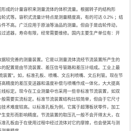
间形成的计量容积来测量流体的体积流量。根据转子的结构形
式等。容积式流量计特点是测量精度高，有的可达 0.2% ；结
条件不高。广泛应用于原油等油品的测量。但由于是齿轮传动，
装过滤器，寿命有限，经常需要维修。国内主要生产单位有：开
数据较完善的测量装置。它是以测量流体流经节流装置所产生的
本的配置是由节流装置、差压信号管路和差压计组成。工业上最
流装置”。如，标准孔板、喷嘴、文丘利喷嘴、文丘利管。现在节
将高精度的差压变送器和温度补偿与喷嘴作成一体化，大大提高
在线标定。现今在工业测量中也采用一些非标准节流装置，如双
一般需要实流标定。标准节流装置结构比较简单，但由于它尺寸
的技术难度较高。以标准孔板为例，它属于超薄板状零件，加工
产生变形而影响精度。节流装置的取压孔一般不会开得太大，在
标准孔板由于在使用过程中经过流体对它的摩擦，也会使其与测
低测量精度。