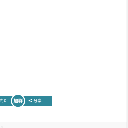
赞
0
分享
加群