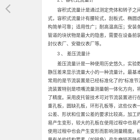
容积式流量计是通过测定壳体和转子之
式，容积式流量计有腰轮式，刮板式、椭圆齿轮
构简单可靠；适用性广；耐高温高压；安装
管道的块状物是最大的隐患，需要在设备前
封仪表厂、安徽仪表厂等。
3 、 差压流量计
差压流量计是一种使用历史悠久，实验
静压差来显示流量大小的一种流量计。最基
常用的是节流装置是已经标准化了的“标准节
流装置特别是喷嘴流量测量朝一体化方向，
了精度。采用皮托管技术可对节流装置进行
重孔板，圆缺孔板，环形孔板等，这些仪表
公差、形状和位置公差的要求比较高，加工
易产生变形，较大的孔板在使用过程中也易
使用过程中也会产生变形而影响测量精度。
量有关的结构要素（如锐角）产生磨损而降