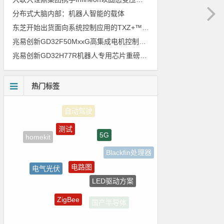
分布式大脑内部：机器人智能的载体
东芝开始出货面向系统控制应用的TXZ+™族入门级M4V组（搭载Arm Cortex‑M4内核的标准微控制器）工程样品
兆易创新GD32F50MxxG高集成电机控制MCU发布，赋能人形机器人关节驱动革新
兆易创新GD32H77R机器人专用芯片重磅亮相，精准赋能伺服驱动与关节控制
热门标签
测试
5G
homekit
Blackfin处理器
电路图
电气光伏
LED驱动方案
裸视三维产品
ZigBee
国产半导体
电源管理