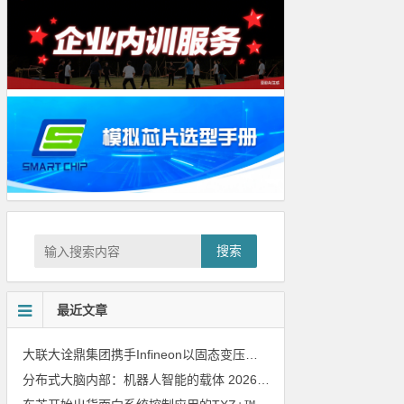
搜索
最近文章
大联大诠鼎集团携手Infineon以固态变压器重构配电效率新标杆
202
分布式大脑内部：机器人智能的载体
2026年8月6日