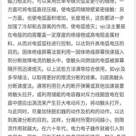
磁力给定时，可以采用比单窄缝灭弧室更小的缝隙，一
方面可将电弧直径压缩，使电弧同缝隙壁紧密接触：另
一方面，也使电弧面积增加，长度增长，这些都进一步
加强了冷却和去游离的作用，使电弧熄灭；vjc法主要是
在电极的四周覆盖一定厚度的绝缘物或高电阻金属材
料，从而对电弧弧柱进行控制，以达到升高电弧电压的
目的。固体绝缘屏幕法是利用一固体绝缘屏幕快速插入
到分断故障电流的触头中，使触头间燃烧的电弧被屏幕
隔开而迅速熄灭。以上这些方法通常综合使用，如vjc及
多窄缝法，以取得更好的限流分断的效果。3)提高触头
分断速度法。通常利用巨大的断开弹簧或其他加速装置
将触头拉开，或利用储能的电容器对斥力线圈放电在铝
盘中感应出涡流来产生巨大电动斥力，将动触头打开，
与此同时，尽量加快脱扣器的动作及机构的动作，以达
到高速分断的目的，这样，分离时所需时间越小，则限
流作用就越大。在六十年代，电力电子器件就被引入到