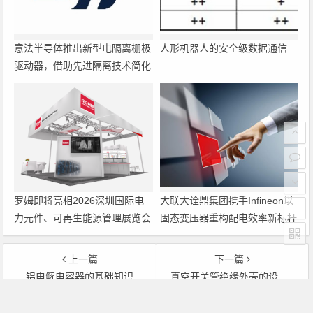
意法半导体推出新型电隔离栅极
人形机器人的安全级数据通信
驱动器，借助先进隔离技术简化
电源设计
罗姆即将亮相2026深圳国际电
大联大诠鼎集团携手Infineon以
力元件、可再生能源管理展览会
固态变压器重构配电效率新标杆
暨研讨会
上一篇
下一篇
铝电解电容器的基础知识
真空开关管绝缘外壳的设计要求分析
文章导航