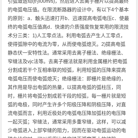
引弧道运动(约l00m/s)，然后进入去离子栅片以提高最终
的电弧电压值。在限流断路器的设计中，有以下4个基本
的原则：a．触头迅速打开b．迅速提高电弧电压c．使最
终的电弧电压值高d．快速的介质强度恢复常用的限流技
术分三类：1)人工零点法。利用电弧去产生人工零点，
使得弧隙中的电流为零，从而使电弧熄灭。2)提高电弧
静态伏一安特性法。通常采用去离子栅法、绝缘栅法、
窄缝法及vjc法等。去离子栅法就是利用金属栅片把电弧
分割成若干个互相串联的短弧，利用短弧的压降来提高
电弧电压而使电弧熄灭；绝缘栅法：即栅片是绝缘的，
其作用是导出电弧的热量，以提高电弧的弧柱压，同
时，栅片将电弧分割成若干段的短弧，每一栅片就是短
弧的电极，同时产生许多个阳极压降和阴极压降，对直
流电弧而言，利用近极处的电弧电压降加弧柱的电压降
一起灭弧；窄缝法，通常采用多重窄缝，这样，可以减
少电弧进入上部窄缝的阻力，因而在驱动电弧运动的电