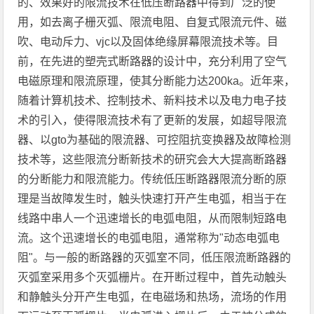
的、效果好的限流技术在低压断路器中得到广泛的使
用，如去离子栅灭弧、限流电阻、自复式限流元件、磁
吹、电动斥力、vjc以及固体绝缘屏幕限流技术等。目
前，在先进的塑壳式断路器的设计中，充分利用了空气
电磁原理和限流原理，使其分断能力达200ka。近年来，
随着计算机技术、控制技术、新料技术以及电力电子技
术的引入，使得限流技术有了更新的发展，如超导限流
器、以gto为基础的限流器、可控阻抗变换器及故障检测
技术等，这些限流分断新技术的研究会大大提高断路器
的分断能力和限流能力。传统低压断路器限流分断的原
理是当故障发生时，触头快速打开产生电弧，相当于在
线路中串人一个迅速增长的电弧电阻，从而限制短路电
流。这个迅速增长的电弧电阻，通常称为"动态电弧电
阻"。与一般的断路器的灭弧室不同，低压限流断路器的
灭弧室采用多个灭弧栅片。在开断过程中，首先动触头
和静触头分开产生电弧，在电磁场和热场，流场的作用