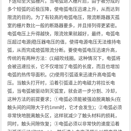
下运动至灭弧栅片。当电弧进入栅片后，由于被分成的
多个短弧的近极压降，使电弧电压迅速上升，从而达到
限流的目的。为了有较高的电弧电压，限流断路器灭孤
室的栅片数比一般的断路器要多，并且排列得更紧密。
电弧电压上升得越快，限流效果就越好，最终，电弧电
压超过电源|稳压器电压的值，使得电源电压无法维持电
弧，从而完成熄弧限流分断。要使电弧电压迅速升高，
传统的有两种方法：(1)磁吹线圈。这种情况下，电弧将
会被迅速拉长，它不仅增加了电弧的长度，而且也增加
电弧的热传导面积。(2)使用引弧道来迅速升高电弧电
压。当触头打开时，沿着引弧道上的电磁力将拉长电
弧，当电弧被驱动到灭弧室，就会进一步分割、冷却，
这种方法的前提要求；①电弧必须能被强迫脱离触头(在
触头间的间隙大于约1mm时，它才会发生)；②电弧必须
非常快地脱离触头区，这样就减少了触头材料的损耗，
同时，触头间隙恢复；③电弧必须以非常快的速度沿着