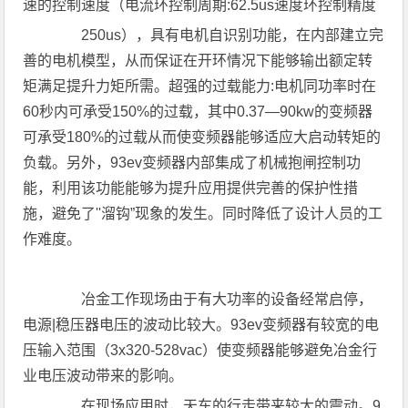
速的控制速度（电流环控制周期:62.5us速度环控制精度
250us），具有电机自识别功能，在内部建立完
善的电机模型，从而保证在开环情况下能够输出额定转
矩满足提升力矩所需。超强的过载能力:电机同功率时在
60秒内可承受150%的过载，其中0.37—90kw的变频器
可承受180%的过载从而使变频器能够适应大启动转矩的
负载。另外，93ev变频器内部集成了机械抱闸控制功
能，利用该功能能够为提升应用提供完善的保护性措
施，避免了''溜钩”现象的发生。同时降低了设计人员的工
作难度。
冶金工作现场由于有大功率的设备经常启停，
电源|稳压器电压的波动比较大。93ev变频器有较宽的电
压输入范围（3x320-528vac）使变频器能够避免冶金行
业电压波动带来的影响。
在现场应用时，天车的行走带来较大的震动。9