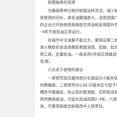
胶辊轴承的润滑
为确保牵伸过程中胶辊运转灵活，减少
择使用时间长，承受油膜强度大，适用范围
的企业已开始使用高级航空用油和采用国外
~4年不用加油正常运行。
在操作中注油量不能过大，要保证第二
渗入橡胶处会造成橡胶表面溶涨、起鼓、起
用工具，定量给油。一般采用3号极压锂基润
克/套。
几点关于使用的建议
一是铁壳加压握持部分长度由16.5毫米
的精确度。二是铁壳中心68.33毫米应与锭子
槽改半圆锯齿，防止铝衬套滑脱，应积极试
用壳牌高级油，可延长加油周期2~4年。六是
准，不要用报废的胶辊改中上铁罗拉。