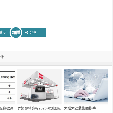
赞
0
分享
加群
设计
级数据通
罗姆即将亮相2026深圳国际
大联大诠鼎集团携手