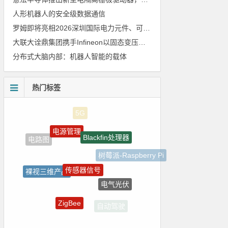
人形机器人的安全级数据通信
罗姆即将亮相2026深圳国际电力元件、可再生能源管理展览会暨研讨会
大联大诠鼎集团携手Infineon以固态变压器重构配电效率新标杆
分布式大脑内部：机器人智能的载体
热门标签
电源管理
Blackfin处理器
电路图
树莓派-Raspberry Pi
传感器信号
裸视三维产品
电气光伏
LED驱动方案
ZigBee
自动驾驶
强国之列