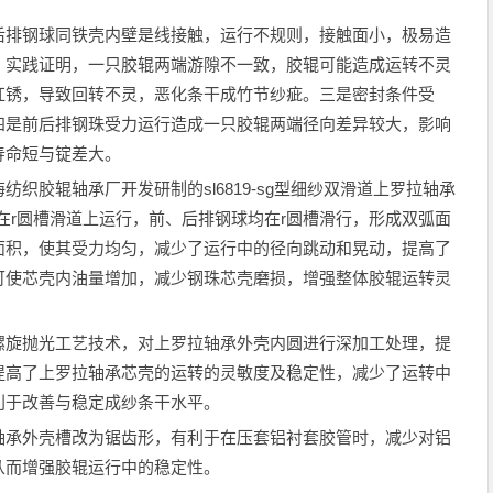
后排钢球同铁壳内壁是线接触，运行不规则，接触面小，极易造
。实践证明，一只胶辊两端游隙不一致，胶辊可能造成运转不灵
红锈，导致回转不灵，恶化条干成竹节纱疵。三是密封条件受
四是前后排钢珠受力运行造成一只胶辊两端径向差异较大，影响
寿命短与锭差大。
织胶辊轴承厂开发研制的sl6819-sg型细纱双滑道上罗拉轴承
在r圆槽滑道上运行，前、后排钢球均在r圆槽滑行，形成双弧面
面积，使其受力均匀，减少了运行中的径向跳动和晃动，提高了
可使芯壳内油量增加，减少钢珠芯壳磨损，增强整体胶辊运转灵
。
螺旋抛光工艺技术，对上罗拉轴承外壳内圆进行深加工处理，提
提高了上罗拉轴承芯壳的运转的灵敏度及稳定性，减少了运转中
利于改善与稳定成纱条干水平。
轴承外壳槽改为锯齿形，有利于在压套铝衬套胶管时，减少对铝
从而增强胶辊运行中的稳定性。