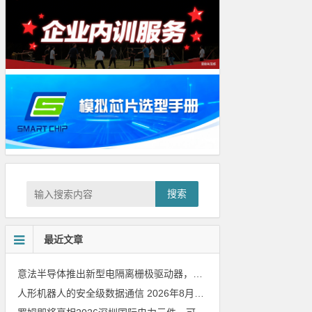
搜索
最近文章
意法半导体推出新型电隔离栅极驱动器，借助先进隔离技术简化电源设计
人形机器人的安全级数据通信
2026年8月8日