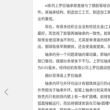
sl系列上罗拉轴承是直接与丁腈胶管组
件。其轴承结构、制造加工工艺、制造加工
业的重视。
现在，有很多纺织企业没有检验五金|
最好，而忽视了胶辊两端轴承的一致性。胶
隙常会使润滑油不到位，尤其是单滑道的结
出，钢球极易早期磨损，还会使温度提高，
轴承的另一个问题是轴向窜动量，即轴
钳口窜动，揉搓纱条使条干不匀。上罗拉轴承
为0.01毫米，经纬纺机有限公司上罗拉跳动指
细纱双滑道上罗拉轴承
轴承内环与外环均设计有钢珠体运行的
外壳相当于轴承外环。胶辊上轴承分别采用
铁壳内只有前排内壁上有一条旷圆槽。前排
弧面接触运行，而后排钢球安装在芯轴r圆
承称单滑道，即前端一个完整轴承滑道。