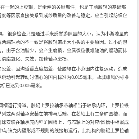
合在一起的上胶辊，是牵伸的关键部件，也是丁腈胶辊的基础部
精度等因素直接关系到成纱质量的改善与稳定，应当引起纺织企
工具，很多检查只是通过手来感觉游隙量的大小，认为小游隙量的
辊两端轴承的不一致是将胶辊磨出大小头的主要原因。过小的游
构，由于含油脂少，会产生磨损，金属微粒很难随油的蠕动而排
润滑脂氧化、失效，加速轴承磨损。
向公差，因沟道垂直度超差，使胶辊在小范围内往复运动，造成
跳动引起转动时偏心的国内标准为0.015毫米，盐城雄风的标准
标已达到0.005毫米。
r圆槽运行滑道。胶辊上罗拉轴承芯轴相当于轴承内环，上罗拉铁
单列或两对轴承安装在前排与后端。在芯轴上有二条旷圆槽，而
钢球安装在轴承壳内壁旷圆槽上，与芯轴上的对应r圆槽中相嵌成
槽中与铁壳内壁形成不规则的线接触运行。此结构的胶辊上罗拉轴