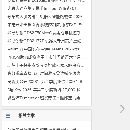
罗姆即将亮相2026深圳国际电力元件、可再生能源管理展览会暨研讨会
大联大诠鼎集团携手Infineon以固态变压器重构配电效率新标杆
202
分布式大脑内部：机器人智能的载体
2026年8月6日
东芝开始出货面向系统控制应用的TXZ+™族入门级M4V组（搭载Arm Cortex‑M4内核的标准微控制器）工程样品
兆易创新GD32F50MxxG高集成电机控制MCU发布，赋能人形机器人关节驱动革新
兆易创新GD32H77R机器人专用芯片重磅亮相，精准赋能伺服驱动与关节控制
Altium 在中国发布 Agile Teams
2026年8月6日
PRISM助力成像应用上市时间缩短六个月，实战指南一文解读
202
瑞萨电子将携多款具身智能机器人解决方案，首次亮相2026中国具身智能机器人产业大会
高分辨率直接飞行时间激光雷达赋予边缘 AI 空间感知能力
2026年8
安森美公布2026年第二季度业绩
2026年8月6日
DigiKey 2026 年第二季度新增 27,000 多种现货零件和 104 家供应商
恩智浦Trimension超宽带技术赋能宝马集团Digital Key Plus及生命体存在检测功能
相关文章
意法半导体推出新型电隔离栅极驱动器，借助先进隔离技术简化电源设计