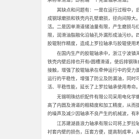
其缺点和问题有：一是在运行过程中，
成钢球磨损和铁壳内孔壁磨损，径向间隙大
活。二是因单滑道储油量有限，产生磨损与
限，润滑油脂融化沿轴孔外漏形成油污纱。
胶辊制作精度，造成上罗拉轴承与胶辊使用
在国内生产的胶辊轴承中，浙江宁波镇海纺
铁壳内壁后排也开有r圆槽滑道，使后排钢珠
接触，增强了胶辊轴承在牵伸运行中的受力
运行的平稳性，增强了防尘及防漏油，同时
活、平稳性能，延长了上罗拉轴承使用寿命
无锡明珠纺织配件有限公司采用电化学
高了内圆及滑道的粗糙度和加工精度，从而
的噪声及减少因轴承不良产生的机械波，有
江苏建湖县浪力轴承有限公司将上罗拉
衬套内壁的损伤，压套方便，提高制成率，