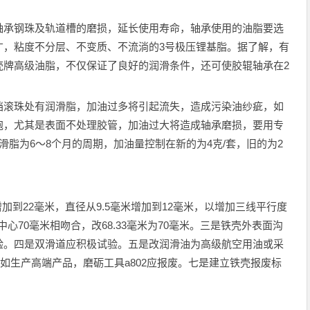
轴承钢珠及轨道槽的磨损，延长使用寿命，轴承使用的油脂要选
广，粘度不分层、不变质、不流淌的3号极压锂基脂。据了解，有
壳牌高级油脂，不仅保证了良好的润滑条件，还可使胶辊轴承在2
档滚珠处有润滑脂，加油过多将引起流失，造成污染油纱疵，如
泡，尤其是表面不处理胶管，加油过大将造成轴承磨损，要用专
滑脂为6～8个月的周期，加油量控制在新的为4克/套，旧的为2
增加到22毫米，直径从9.5毫米增加到12毫米，以增加三线平行度
中心70毫米相吻合，改68.33毫米为70毫米。三是铁壳外表面沟
验。四是双滑道应积极试验。五是改润滑油为高级航空用油或采
如生产高端产品，磨砺工具a802应报废。七是建立铁壳报废标