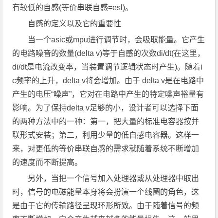
有较低的自感(等价串联自感=esl)。
自感的定义以及它的重要性
当一个asic或mpu进行调节时，会吸取能量。它产生
的电路噪音的数量(delta v)等于自感的次数di/dt(在这里，
di/dt是电流改变率，当装置调节逻辑状态时产生)。随着i
c频率的上升，delta v将会增加。由于 delta v是在电路中
产生的电压“噪声”，它对在电路中产生的特定噪声裕量有
影响。为了保持delta v足够的小，设计者可以选择下面
的两种方法中的一种：第一，把大量的标准电容器按并
联形式安装；第二，利用少量的低自感电容器。这样一
来，对更低的等价串联自感的需求就随着系统不断增加
的速度而不断提高。
另外，当把一个信号加入处理器或从处理器中取出
时，信号的电磁能量本身将会扮演一个线圈的角色，这
是由于它的传输路径呈现环形所致。由于随着信号的频