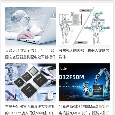
大联大诠鼎集团携手Infineon以
分布式大脑内部：机器人智能的
固态变压器重构配电效率新标杆
载体
东芝开始出货面向系统控制应用
兆易创新GD32F50MxxG高集成
的TXZ+™族入门级M4V组（搭
电机控制MCU发布，赋能人形