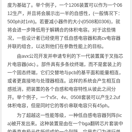
度为基础了。举个例子，一个1206装置可以作为一个06
12生产，并且将会展示出一半的自感性，(一般情况下：
500ph对1nh)。若要减小器件的大小(0508和0306)，就
将会进一步降低用于解耦合的体积电容。对于这些情
况，一些设计者已经使用了低自感电容器和高cv电容器
并联的组合，以达到他们在参数性能上的目标。
由avx公司开发并申请专利的下一代装置属于叉指芯
片电容器(idc) 。部件具有多条纹终端，而不是套装上的
一个固态终端，它们交替地与pcb的基平面和能量相连，
或者更直接地与处理器相连。这样的系统会产生相互自
感抵消，把装置的各个自感和电容特性从彼此之间分
开。举个例子，一个x5r、4v、0508套装可以产生2.2uf
体积电容，但是同时它的等价串联电容只有45ph。
为了超越这一性能等级，一种低自感电容器列阵(lic
a)被开发出来。这种装置是由在一个bga翻转芯片套装中
的垂直电极元件所组成的一个列阵。它是专门为进行单