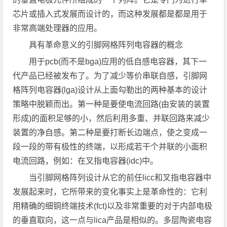
芯片或插入式发展而设计的，而这种发展都是都是用于
非常高端处理器的应用。
具有革命意义的引脚网格阵列电容器的概念
用于pcb(而不是bga)应用的低自感电容器，其下一
代产品已经被发布了。为了减少等价串联自感，引脚网
格阵列电容器(lga)设计从上面勾勒出的两种基本的设计
策略中脱颖而出。第一种是要使电流回路(由安装的装置
形成)的面积足够的小，然后利用多重、并联回路来减少
装置的净自感。第二种是要打断长边端点，使之变成一
段一段的带有极性的终端，以形成若干个并联的小面积
电流回路，例如：在叉指电容器(idc)中。
当引脚网格阵列设计从它的前任licc和叉指电容器中
发展起来时，它所带来的变化事实上是革命性的：它利
用精确的细铜终端技术(fct)以及非常重要的对于内部电极
的垂直取向，这一点与lica产品是相似的。多层陶瓷电容