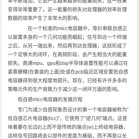
率不断增加，它会产生越来越多的能量损失，这一效果
变得非常重要了。这一能量的损失对处理器的效率处理
数据的效率产生了非常大的影响。
在一个标准的mlcc电容器中，等价串联自感正
以装置本身的一个几何功能而崛起；信号到达一个终端
之后，从另一端出来，然后再到达处理器，这就形成了
一个足够大的闭环，在高频阶段，会产生相当大的能量
损失。高速mpu、gpu和dsp半导体装置性能可以通过在
紧靠硬模(在套装的上面)处或在pcb临近区域安置低自感
电容器得到很大程度地提升。现在，已经有许许多多的
策略元件的生产商致力于减少这一闭环方面的影响。
低自感mlcc电容器的发展历程
专门为减少自感现象而设计的第一个电容器被称为”
低自感芯片电容器(licc)”，它使用了“逆几何”端点。这意
味着要在长边(l)上而不是传统的端点(w)上终结电容器，
这样信号回路将会以部件的宽度为基础，而不再是以长