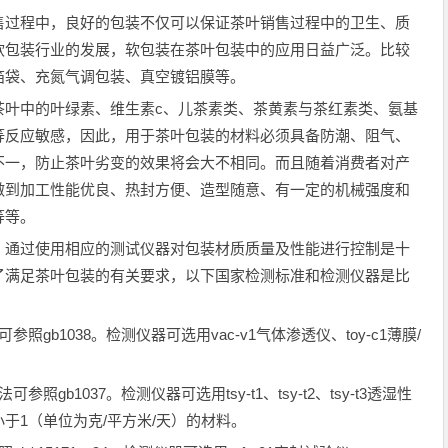
售过程中，良好的包装不仅可以保证茶叶销售过程中的卫生、质
软包装行业的发展，软包装在茶叶包装中的应用日益广泛。比较
箔袋、充氮气调包装、真空镀铝膜等。
茶叶中的叶绿素、维生素c、儿茶素类、茶黄素与茶红素类、氨基
等反应敏感，因此，用于茶叶包装的材料必须具备防潮、阻气、
不一，防止茶叶劣变的效果将会大不相同。而且随着消费者对产
做到加工性能优良、热封方便、造型随意、有一定的机械强度和
等等。
，通过使用相应的测试仪器对包装材质质量及性能进行控制是十
了满足茶叶包装的有关要求，以下国家检测标准和检测仪器是比
gb1038。检测仪器可选用vac-v1气体渗透仪、toy-c1薄膜/
b1037。检测仪器可选用tsy-t1、tsy-t2、tsy-t3透湿性
于1（单位为克/平方米/天）的材料。