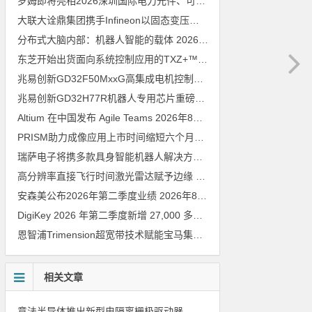
罗姆即将亮相2026深圳国际电力元件、可再生能源管理展览会暨研讨会
大联大诠鼎集团携手Infineon以固态变压器重构配电效率新标杆
202
分布式大脑内部：机器人智能的载体
2026年8月6日
东芝开始出货面向系统控制应用的TXZ+™族入门级M4V组（搭载Arm Cortex‑M4内核的标准微控制器）工程样品
兆易创新GD32F50MxxG高集成电机控制MCU发布，赋能人形机器人关节驱动革新
兆易创新GD32H77R机器人专用芯片重磅亮相，精准赋能伺服驱动与关节控制
Altium 在中国发布 Agile Teams
2026年8月6日
PRISM助力成像应用上市时间缩短六个月，实战指南一文解读
202
瑞萨电子将携多款具身智能机器人解决方案，首次亮相2026中国具身智能机器人产业大会
高分辨率直接飞行时间激光雷达赋予边缘 AI 空间感知能力
2026年8
安森美公布2026年第二季度业绩
2026年8月6日
DigiKey 2026 年第二季度新增 27,000 多种现货零件和 104 家供应商
恩智浦Trimension超宽带技术赋能宝马集团Digital Key Plus及生命体存在检测功能
相关文章
意法半导体推出新型电隔离栅极驱动器，借助先进隔离技术简化电源设计