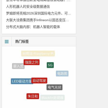
人形机器人的安全级数据通信
罗姆即将亮相2026深圳国际电力元件、可再生能源管理展览会暨研讨会
大联大诠鼎集团携手Infineon以固态变压器重构配电效率新标杆
分布式大脑内部：机器人智能的载体
热门标签
强国之列
5G
嵌入式
电路图
自动驾驶
LED驱动方案
电气光伏
ADI
朱日和
Blackfin处理器
裸视三维产品