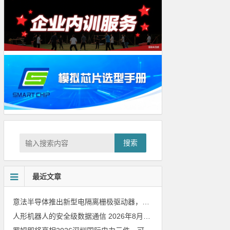
搜索
最近文章
意法半导体推出新型电隔离栅极驱动器，借助先进隔离技术简化电源设计
人形机器人的安全级数据通信
2026年8月8日