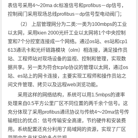
表信号采用4～20ma dc标准信号和profibus－dp信号，
控制阀门采用现场总线profibus－dp信号型电动阀门；
（2） 上层管理网分为二类:一类为100mbps的工业
以太网，采用kien 2000光纤工业以太网将1个中央控制
室和7个分控室连接成一个网络。通过os站、es站和cp1
613通讯卡和光纤链路模块（olm）相连接，满足操作员
站、工程师站对现场设备的监视、控制和管理，实现数
据共享。另一类为符合tcp/ip协议的管理以太网，通过os
站、es站上的网卡连接，主要实现工程师和操作员站之
间文件管理、拷贝以及远程web浏览功能。
采用这样的网络结构，系统可以用1.5mbps的速率
处理来自0.5平方公里厂区不同位置的两千余个信号。这
充分体现了采用profibus通讯协议与传统4～20ma信号传
输相比的优点：信号传输安全高速，节约硬件和安装费
用。系统配置还充分利用了局域网的资源，实现了厂区
范围内生产状况的多点监视。