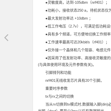
●灵敏度高，达到-105dbm（nrf401）；
●功耗小，接收状态250 a，待机状态仅为8 
●最大发射功率达 +10dbm ；
●低工作电压（2.7v），可满足低功耗
●具有多个频道，可方便地切换工作频率
●工作速率最高可达20kbit/s（rf401）；
●仅外接一个晶体和几个阻容、电感元
●因采用了低发射功率、高接收灵敏度的
(与具体使用环境及元件参数有关)。
引脚排列和功能
nrf401无线收发芯片具有20个引脚。
重要时序参数
tx与rx之间的切换
当从rx切换到tx模式时,数据输入脚(di
出脚（dout）要至少3ms以后有数据输出。