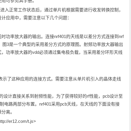
使用可参见其手册。
频率，进入正常工作状态后，通过单片机根据需要进行收发转换控制，
设计应用中，需要注意以下几个问题：
及发送时功率放大器的输出。连接nrf401的天线是以差分方式连接到nrf
姆。图3是一个典型的采用差分方式的原理图。射频功率放大器输出
，功率放大器的vdd必须通过集电极负载，当采用差分环形天线
图4表示了这种应用的连接方式。需要注意从单片机引入的晶体走线
）的设计直接关系到射频性能，为了获得较好的rf性能，pcb设计至
电路两部分布置。nrf401采用pcb天线，在天线的下面没有接
源分离。
/er12.com/t.js>