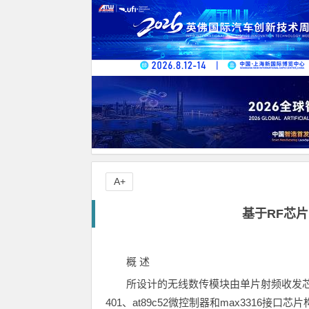
A+
基于RF芯片
概 述
所设计的无线数传模块由单片射频收发芯片nrf401-p.h
401、at89c52微控制器和max3316接口