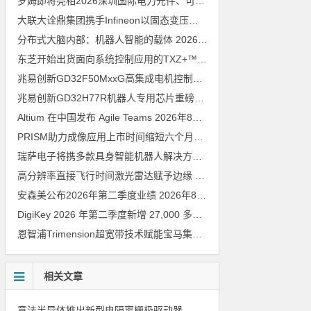
罗姆即将亮相2026深圳国际电力元件、可再生能源管理展览会暨研讨会
大联大诠鼎集团携手Infineon以固态变压器重构配电效率新标杆
202
分布式大脑内部：机器人智能的载体
2026年8月6日
东芝开始出货面向系统控制应用的TXZ+™族入门级M4V组（搭载Arm Cortex‑M4内核的标准微控制器）工程样品
兆易创新GD32F50MxxG高集成电机控制MCU发布，赋能人形机器人关节驱动革新
兆易创新GD32H77R机器人专用芯片重磅亮相，精准赋能伺服驱动与关节控制
Altium 在中国发布 Agile Teams
2026年8月6日
PRISM助力成像应用上市时间缩短六个月，实战指南一文解读
202
瑞萨电子将携多款具身智能机器人解决方案，首次亮相2026中国具身智能机器人产业大会
高分辨率直接飞行时间激光雷达赋予边缘 AI 空间感知能力
2026年8
安森美公布2026年第二季度业绩
2026年8月6日
DigiKey 2026 年第二季度新增 27,000 多种现货零件和 104 家供应商
恩智浦Trimension超宽带技术赋能宝马集团Digital Key Plus及生命体存在检测功能
相关文章
意法半导体推出新型电隔离栅极驱动器，借助先进隔离技术简化电源设计