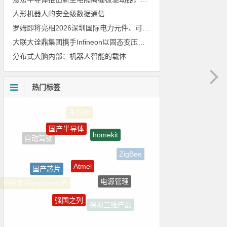
人形机器人的安全级数据通信
罗姆即将亮相2026深圳国际电力元件、可再生能源管理展览会暨研讨会
大联大诠鼎集团携手Infineon以固态变压器重构配电效率新标杆
分布式大脑内部：机器人智能的载体
热门标签
国产半导体
homekit
Atmel
ZigBee
国产芯片
电源管理
树莓派-Raspberry Pi
强国之列
裸视三维产品
LED驱动方案