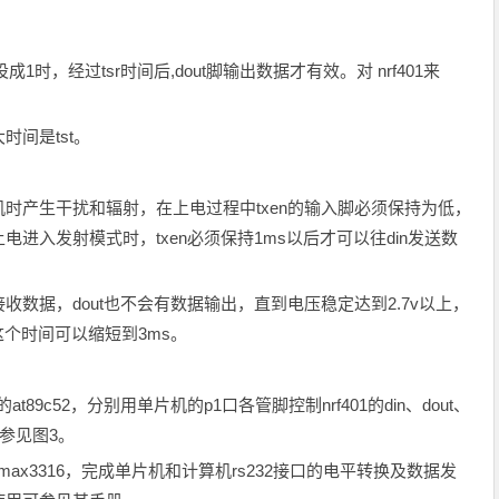
1时，经过tsr时间后,dout脚输出数据才有效。对 nrf401来
间是tst。
时产生干扰和辐射，在上电过程中txen的输入脚必须保持为低，
进入发射模式时，txen必须保持1ms以后才可以往din发送数
数据，dout也不会有数据输出，直到电压稳定达到2.7v以上，
个时间可以缩短到3ms。
89c52，分别用单片机的p1口各管脚控制nrf401的din、dout、
可参见图3。
max3316，完成单片机和计算机rs232接口的电平转换及数据发