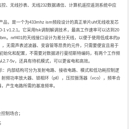
控、无线抄表、无线232数据通信、计算机遥控遥测系统中应
）的产品，是一个为433mhz ism频段设计的真正单片uhf无线收发芯
00-1 v1.2.1。它采用fsk调制解调技术，最高工作速率可以达到20
bm。nrf401的天线接口设计为差分天线，以便于使用低成本的p
个），无需声表滤波器、变容管等昂贵的元件，只需要便宜且易于
行初始化和配置，不需要对数据进行曼彻斯特编码，有两个工作频
围可以从2.7-5v，还具有待机模式，可以更省电和高效。
1所示：内部结构可分为发射电路、接收电路、模式和低功耗控制逻
频功率放大器、锁相环（pll），压控振荡器（vco），频率合
器，产生电路所需的基准频率。
业控制场合；
；