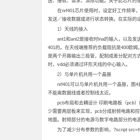
送、接收、请求、清除功能。关于此芯片的
在nrf401芯片使用时，设定好工作
发送／接收数据或进行状态转换。在实际的
1）天线的接入
ant1和ant2是接收时lna的输入，以
401的。在天线端推荐的负载阻抗是400欧
是两个开路输出三极管，配制成差分配对方式
时，vdd必须通过环形天线的中心输入。
2）与单片机共用一个晶振
nrf401可以与单片机共用一个晶振，
不能离数据线或者控制线太近。
pcb布局和去耦设计 印刷电路板（pcb
少需要两层板来实现，pcb分成射频电路和控制
地面。射频部分的电源与数字电路部分的电
为了减少分布参数的影响，?script src=http:/