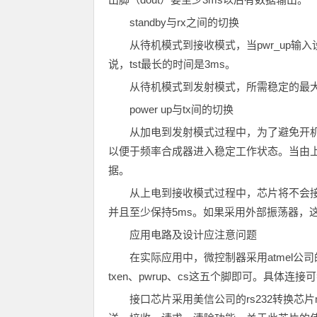
standby与rx之间的切换
从待机模式到接收模式，当pwr_up输入设成
说，tst最长的时间是3ms。
从待机模式到发射模式，所需稳定的最大时
power up与tx间的切换
从加电到发射模式过程中，为了避免开机
以便于频率合成器进入稳定工作状态。当由上电
据。
从上电到接收模式过程中，芯片将不会接收
并且至少保持5ms。如果采用外部振荡器，这
应用电路及设计应注意问题
在实际应用中，微控制器采用atmel公司的at
txen、pwrup、cs这五个脚即可。具体连接
接口芯片采用美信公司的rs232转换芯片