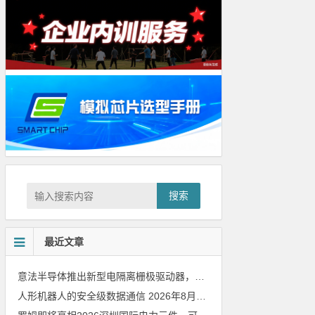
搜索
最近文章
意法半导体推出新型电隔离栅极驱动器，借助先进隔离技术简化电源设计
人形机器人的安全级数据通信
2026年8月8日