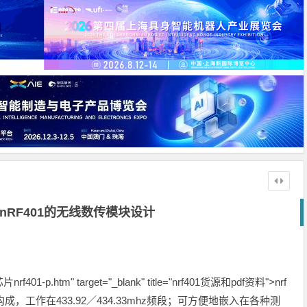
nRF401的无线数传模块设计
tm" target="_blank" title="nrf401货源和pdf资料">nrf
芯片构成，工作在433.92／434.33mhz频段；可方便地嵌入在各种测