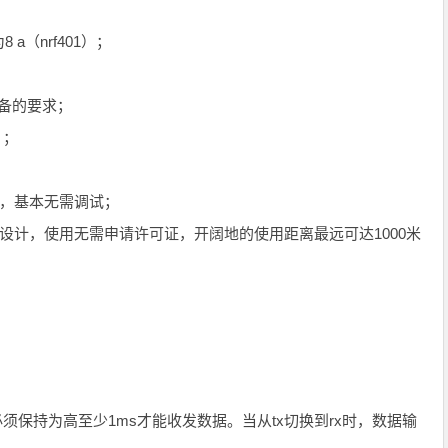
a（nrf401）；
设备的要求；
 ；
件，基本无需调试；
设计，使用无需申请许可证，开阔地的使用距离最远可达1000米
n)必须保持为高至少1ms才能收发数据。当从tx切换到rx时，数据输