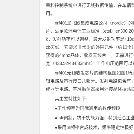
量和控制系统中进行无线数据传输，在车辆监
用。
nrf401是北欧集成电路公司（nordic
片，满足欧洲电信工业标准（etsi）en300 2
k，发射功率可以调整，最大发射功率是+10d
cb天线。它要求非常少的外围元件（约10
获得的4mhz晶体，收发天线合一。无需进
宽（433.92/434.33mhz）,工作电压范
nrf401无线收发芯片的结构框图如图
辑电路及串行接口几部分。发射电路包含有：射
成器等电路。基准振荡器采用外接晶体振荡
其主要特性如下:
●工作频率为国际通用的数传频段
●fsk调制，抗干扰能力强，特别适合工
●采用pll频率合成技术，频率稳定性极好