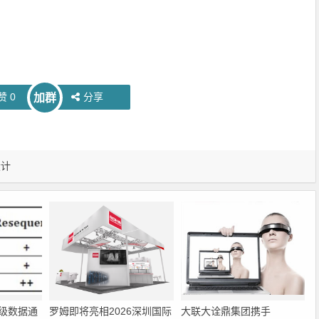
赞
0
分享
加群
设计
级数据通
罗姆即将亮相2026深圳国际
大联大诠鼎集团携手