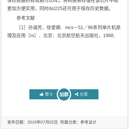
保存数据的有效期为10年。将转换表存储在该芯片中就
更加方便实用，同时dsl225还可用于保存历史数据。
参考文献
［1］孙涵芳，徐爱卿．mcs－51／96系列单片机原
理及应用［m］．北京：北京航空航天出版社，1988．
赞
0
分享
加群
发布日期：2019年07月02日 所属分类：
参考设计