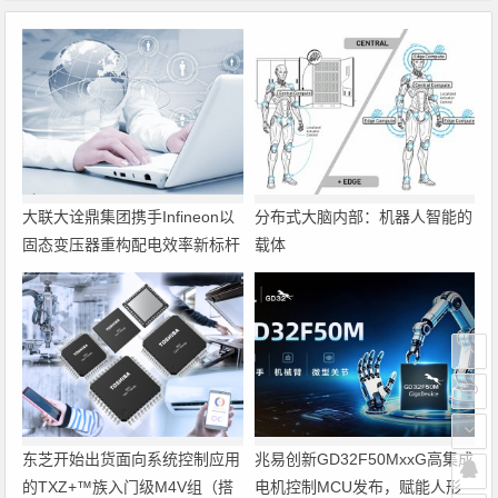
大联大诠鼎集团携手Infineon以
分布式大脑内部：机器人智能的
固态变压器重构配电效率新标杆
载体
东芝开始出货面向系统控制应用
兆易创新GD32F50MxxG高集成
的TXZ+™族入门级M4V组（搭
电机控制MCU发布，赋能人形