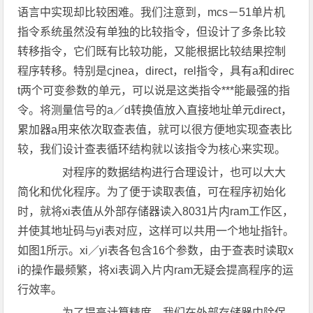
语言中实现却比较困难。我们注意到，mcs－51单片机
指令系统虽然没有单独的比较指令，但设计了多条比较
转移指令，它们既有比较功能，又能根据比较结果控制
程序转移。特别是cjnea，direct，rel指令，具有a和direc
t两个可变参数的单元，可以说是这类指令***能最强的指
令。将测量信号的a／d转换值放入直接地址单元direct，
累加器a用来依次取查表值，就可以很方便地实现查表比
较，我们设计查表循环结构就以该指令为核心来实现。
对程序的数据结构进行合理设计，也可以大大
简化和优化程序。为了便于读取表值，可在程序初始化
时，就将xi表值从外部存储器读入8031片内ram工作区，
并使其地址码与yi表对应，这样可以共用一个地址指针。
如图1所示。xi／yi表各包含16个参数，由于查表时读取x
i的操作最频繁，将xi表调入片内ram无疑会提高程序的运
行效率。
为了提高计算精度，我们在外部存储器中除保