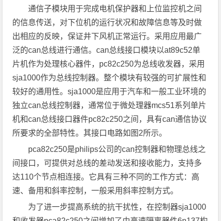
通信子模块用于完成电机保护器和上位监控机之间
的信息传送，对下位机的运行状况和故障信息等及时做
出相应的反映，保证井下风机正常运行。采用应用最广
泛的can总线进行通信。can总线接口模块以at89c52单
片机作为处理核心器件，pc82c250为总线收发器，采用
sja1000作为总线控制器。整个模块有较强的可扩展性和
较好的通用性。sja1000是应用于汽车和一般工业环境的
独立can总线控制器，通常位于微处理器mcs51系列单片
机和can总线接口器件pc82c250之间，具有can通信协议
所要求的全部特性。其接口电路如图2所示。
pca82c250是philips公司的can控制器和物理总线之
间接口，可提供对总线的差动发送和接收能力，支持多
达110个节点相连接。它具有三种不同的工作方式：高
速、备用和斜率控制，一般采用斜率控制方式。
为了进一步提高系统的抗干扰性，在控制器sja1000
和收发器pca82c250之间增加了由高速隔离器件6n137构