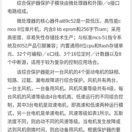
综合保护器保护子模块由微处理器和外围i／o接口
电路组成。
微处理器的核心器件at89c52是一款低压、高性能c
mos 8位单片机，内含8 kb eprom和256字节ram；采用
高密度、非易失性存储技术生产；与标准mcs-51指令系
统及8052产品引脚兼容；内置通用8位cpu和flash存储单
元、32个可编程i／o口线、3个16位定时／计数器以及8
个中断源，适用于较为复杂的控制应用场合。
该综合保护器能对一台风机的4个驱动电机的缺相、
短路、过载、漏电故障进行综合保护。风机共有两台，
一台主风机，一台备用风机。风机风量等级共有4级，每
台风机的风速等级由4台电机高、低速运行的不同组合控
制，其中3台电机是双速电机，即高速和低速两种运行模
式，另一台电机是单速电机。风速等级如表1所示。瓦斯
浓度不同，则启动不同的风速等级。当电机发生故障或
达到风机倒换时间，则启动备用风机。根据保护器的要