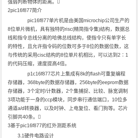
强弱判断物体的距离。
2pic16f877简介
pic16f877单片机是由美国microchip公司生产的
8位单片微机，具有独特的risc(精简指令集)结构，数据总
线和指令总线分离的哈佛总线结构，使指令只有单字长
的特性，且允许指令码的位数可多于8位的数据位数，这
与传统的采用cisc结构的8位单片机相比，可以达到2∶1
的代码压缩，速度提高4倍。
p1c16f877芯片上集成有8k的flash可重复编程
存储器，368byte的数据存储器，256byte的eeprom数据
存储器，3个定时/计数器，2个集捕捉、比较、脉宽调制
3项功能于一身的ccp模块，同步串行通信端口，10位多
通道a/d转换器，以及时钟、上电复位、看门狗等。芯片
引脚共40条。
3基于pic16f877的红外测距系统
3.1硬件电路设计