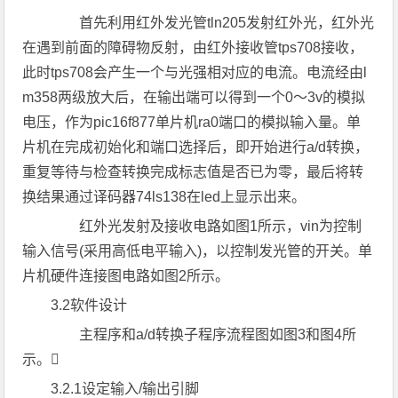
首先利用红外发光管tln205发射红外光，红外光
在遇到前面的障碍物反射，由红外接收管tps708接收，
此时tps708会产生一个与光强相对应的电流。电流经由l
m358两级放大后，在输出端可以得到一个0～3v的模拟
电压，作为pic16f877单片机ra0端口的模拟输入量。单
片机在完成初始化和端口选择后，即开始进行a/d转换，
重复等待与检查转换完成标志值是否已为零，最后将转
换结果通过译码器74ls138在led上显示出来。
红外光发射及接收电路如图1所示，vin为控制
输入信号(采用高低电平输入)，以控制发光管的开关。单
片机硬件连接图电路如图2所示。
3.2软件设计
主程序和a/d转换子程序流程图如图3和图4所
示。
3.2.1设定输入/输出引脚