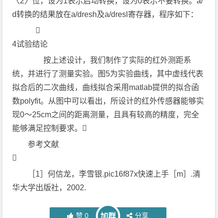
〈2〉位，设为1表示启动转换，设为0表示不要转换。a/
d转换的结果放在a/dresh及a/dresl寄存器，程序如下：

4试验结论
按上述设计，我们制作了实际的红外测距系
统，并进行了测量实验。图5为实验曲线，其中虚线代表
拟合后的二次曲线，曲线拟合采用matlab提供的拟合函
数polyfit。从图中可以看出，所设计的红外传感器能够实
现0～25cm之间的距离测量，且具有较高的精度，完全
能够满足控制要求。
参考文献

［1］何信龙，李雪银.pic16f87x快速上手［m］.清
华大学出版社，2002.
赞
0
分享
加群