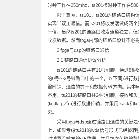
时钟工作在250mhz，ts201核时钟工作在500
限于篇幅，ts101、ts201的链路口结构
实现半双工通信。而ts201将收发端做成
一倍。虽然ts201的链路口收发通道独立
收发数据。然而fpga内部的链路口设计不
2 fpga与dsp的链路口通信
2.1 链路口通信协议分析
ts101的链路口共有11根引脚，通过8根数据线(
的0号～3号链路口中的一个，以下同)进行数据传输，并
输时钟、通信的握于和数据传输方向。其中l
不用。ts201的链路口共24根引脚，接收和发送各1
(lxclk_p／n)进行数据传输，并采用lxack
束。
采用fpga与dsp通过链路口通信的关
上，如果考虑ts201的lvds信号形式已经被
时钟双沿触发的ddr数据，并且每次传输的数据