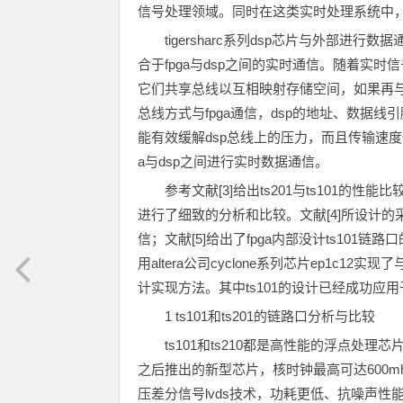
信号处理领域。同时在这类实时处理系统中，f
tigersharc系列dsp芯片与外部
合于fpga与dsp之间的实时通信。随着实
它们共享总线以互相映射存储空间，如果再与fp
总线方式与fpga通信，dsp的地址、数据线
能有效缓解dsp总线上的压力，而且传输速度
a与dsp之间进行实时数据通信。
参考文献[3]给出ts201与ts101
进行了细致的分析和比较。文献[4]所设计的采集
信；文献[5]给出了fpga内部没计ts10
用altera公司cyclone系列芯片ep1c1
计实现方法。其中ts101的设计已经成功应
1 ts101和ts201的链路口分析与比较
ts101和ts210都是高性能的浮点处理
之后推出的新型芯片，核时钟最高可达600mh
压差分信号lvds技术，功耗更低、抗噪声性