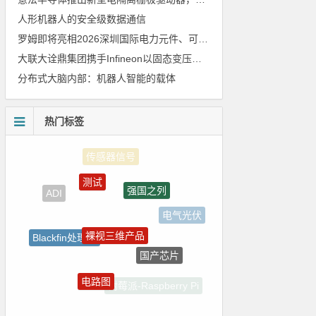
人形机器人的安全级数据通信
罗姆即将亮相2026深圳国际电力元件、可再生能源管理展览会暨研讨会
大联大诠鼎集团携手Infineon以固态变压器重构配电效率新标杆
分布式大脑内部：机器人智能的载体
热门标签
测试
强国之列
ADI
电气光伏
裸视三维产品
Blackfin处理器
国产芯片
5G
电路图
树莓派-Raspberry Pi
嵌入式