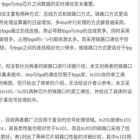
pga与dsp芯片之间数据的实时通信至关重要。
进行数据通信主要有两种方式：总线方式和链路口方式。链路口方式更适
时信号处理运算量的日益增加，多dsp并行处理的方式被普遍采用，
ga通过总线连接，势必导致fpga与dsp的总线竞争。同时采用
引脚很多，占用fpga的i／o引脚资源太多。而采用链路口通信不但
快，与fpga之间的连线相对也少得多，故链路口方式更适合于fpg
的性能比较，但没有针对两者的链路口进行详细介绍，本文对两者的链路口
系统中，dsp与fga的通信仅限于fpga发、ts101收的单工通
1链路口的框图，但只给出了简单的介绍，无法给设计者以参考。本文采
2实现了与ts101／ts201两种芯片的链路口的双工通信，并给出了具体的设
用于某信号处理机中。
芯片，目前两者都广泛应用于复杂的信号处理领域。ts201是继ts101
z，其各类性能也相对优于ts101，而且ts201的链路口采用了低
能更好。表1列出了两种芯片链路口性能的详细比较，其中ts101核