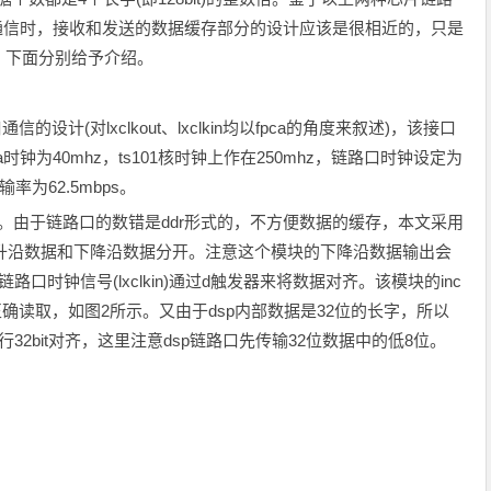
片通信时，接收和发送的数据缓存部分的设计应该是很相近的，只是
。下面分别给予介绍。
信的设计(对lxclkout、lxclkin均以fpca的角度来叙述)，该接口
钟为40mhz，ts101核时钟上作在250mhz，链路口时钟设定为
率为62.5mbps。
成。由于链路口的数错是ddr形式的，不方便数据的缓存，本文采用
ltddio模块将上升沿数据和下降沿数据分开。注意这个模块的下降沿数据输出会
时钟信号(lxclkin)通过d触发器来将数据对齐。该模块的inc
正确读取，如图2所示。又由于dsp内部数据是32位的长字，所以
2bit对齐，这里注意dsp链路口先传输32位数据中的低8位。