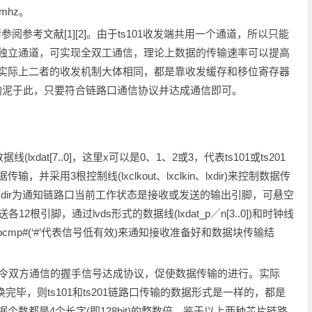
mhz。
请参阅参考文献[1][2]。由于ts101收发端共用一个通道，所以只能
两个独立通道，可实现全双工通信，理论上数据的传输速率可以提高
，但实际上二者的收发机制大体相同，都是靠收发缓存和移位寄存器
必拘泥于此，只要符合链路口通信协议并达成通信即可。
lxdat[7..0]，这里x可以是0、1、2或3，代表ts101或ts201
采用3根控制线(lxclkout、lxclkin、lxdir)来控制数据传
xdir为通知链路口当前工作状态是接收或发送的输出引脚，可悬空
2根引脚，通过lvds形式的数据线(lxdat_p／n[3..0])和时钟线
和lxbcmp#(‘#’代表信号低有效)来通知接收准备好和数据块传输结
键是令双方通信的握手信号达成协议，促使数据传输的进行。实际
转换完毕，则ts101和ts201链路口传输的数据形式是一样的，都是
个数都是4个长字(即128bit)的整数倍。鉴于以上两种芯片链路