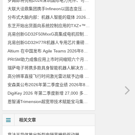
罗姆即将亮相2026深圳国际电力元件、可再生能源管理展览会暨研讨会
大联大诠鼎集团携手Infineon以固态变压器重构配电效率新标杆
202
分布式大脑内部：机器人智能的载体
2026年8月6日
东芝开始出货面向系统控制应用的TXZ+™族入门级M4V组（搭载Arm Cortex‑M4内核的标准微控制器）工程样品
兆易创新GD32F50MxxG高集成电机控制MCU发布，赋能人形机器人关节驱动革新
兆易创新GD32H77R机器人专用芯片重磅亮相，精准赋能伺服驱动与关节控制
Altium 在中国发布 Agile Teams
2026年8月6日
PRISM助力成像应用上市时间缩短六个月，实战指南一文解读
202
瑞萨电子将携多款具身智能机器人解决方案，首次亮相2026中国具身智能机器人产业大会
高分辨率直接飞行时间激光雷达赋予边缘 AI 空间感知能力
2026年8
安森美公布2026年第二季度业绩
2026年8月6日
DigiKey 2026 年第二季度新增 27,000 多种现货零件和 104 家供应商
恩智浦Trimension超宽带技术赋能宝马集团Digital Key Plus及生命体存在检测功能
相关文章
意法半导体推出新型电隔离栅极驱动器，借助先进隔离技术简化电源设计