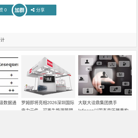
赞
0
分享
加群
设计
级数据通
罗姆即将亮相2026深圳国际
大联大诠鼎集团携手
电力元件、可再生能源管理
Infineon以固态变压器重构
展览会暨研讨会
配电效率新标杆
下一篇
基于单片机技术的光电检测研究