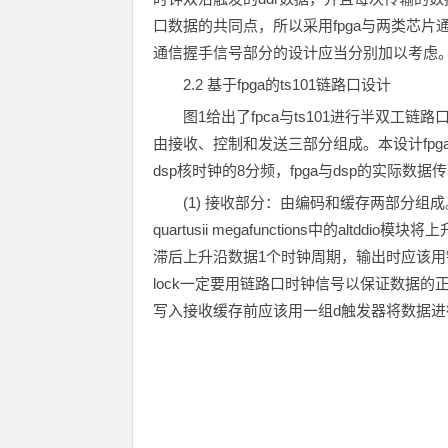
口数据的共同点，所以采用fpga与两类芯
通信握手信号部分的设计应当分别加以考虑
2.2 基于fpga的ts101链路口设计
图1给出了fpca与ts101进行半双工链路口通
由接收、控制和发送三部分组成。本设计fpga时
dsp核时钟的8分频，fpga与dsp的实际数据传输
(1) 接收部分：由编码和缓存两部分组
quartusii megafunctions中的a
滞后上升沿数据1个时钟周期，输出时应该用链路口
lock一定要用链路口时钟信号以保证数据的
写入接收缓存前应该用一组d触发器将数据进行3