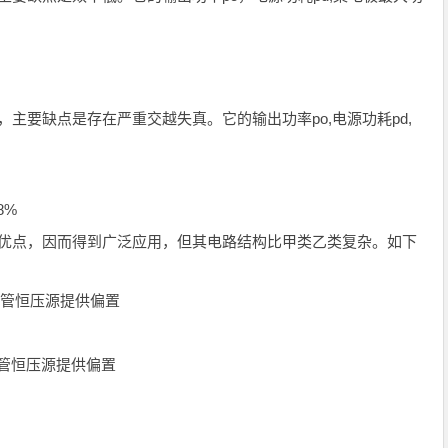
高，主要缺点是存在严重交越失真。它的输出功率po,电源功耗pd,
78%
类的优点，因而得到广泛应用，但其电路结构比甲类乙类复杂。如下
三极管恒压源提供偏置
极管恒压源提供偏置