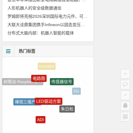
人形机器人的安全级数据通信
罗姆即将亮相2026深圳国际电力元件、可再生能源管理展览会暨研讨会
大联大诠鼎集团携手Infineon以固态变压器重构配电效率新标杆
分布式大脑内部：机器人智能的载体
热门标签
电路图
传感器信号
树莓派-Raspberry Pi
5G
LED驱动方案
裸视三维产品
朱日和
嵌入式
ADI
国产芯片
电气光伏