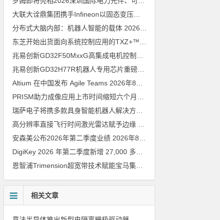
罗姆即将亮相2026深圳国际电力元件、可再生能源管理展览会暨研讨会
大联大诠鼎集团携手Infineon以固态变压器重构配电效率新标杆
202
分布式大脑内部：机器人智能的载体
2026年8月6日
东芝开始出货面向系统控制应用的TXZ+™族入门级M4V组（搭载Arm Cortex‑M4内核的标准微控制器）工程样品
兆易创新GD32F50MxxG高集成电机控制MCU发布，赋能人形机器人关节驱动革新
兆易创新GD32H77R机器人专用芯片重磅亮相，精准赋能伺服驱动与关节控制
Altium 在中国发布 Agile Teams
2026年8月6日
PRISM助力成像应用上市时间缩短六个月，实战指南一文解读
202
瑞萨电子将携多款具身智能机器人解决方案，首次亮相2026中国具身智能机器人产业大会
高分辨率直接飞行时间激光雷达赋予边缘 AI 空间感知能力
2026年8
安森美公布2026年第二季度业绩
2026年8月6日
DigiKey 2026 年第二季度新增 27,000 多种现货零件和 104 家供应商
恩智浦Trimension超宽带技术赋能宝马集团Digital Key Plus及生命体存在检测功能
相关文章
意法半导体推出新型电隔离栅极驱动器，借助先进隔离技术简化电源设计