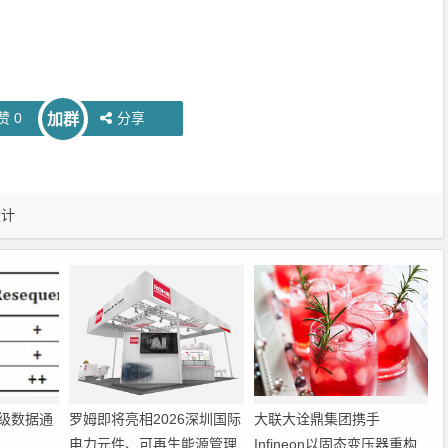
赞
0
分享
加群
设计
级数据通
罗姆即将亮相2026深圳国际
大联大诠鼎集团携手
电力元件、可再生能源管理
Infineon以固态变压器重构