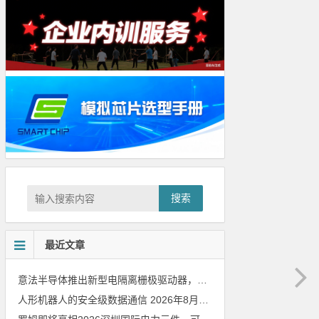
搜索
最近文章
意法半导体推出新型电隔离栅极驱动器，借助先进隔离技术简化电源设计
人形机器人的安全级数据通信
2026年8月8日