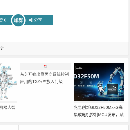
赞
0
分享
加群
设计
机器人智
东芝开始出货面向系统控制
兆易创新GD32F50MxxG高
应用的TXZ+™族入门级
集成电机控制MCU发布，赋
M4V组（搭载Arm
能人形机器人关节驱动革新
Cortex‑M4内核的标准微控