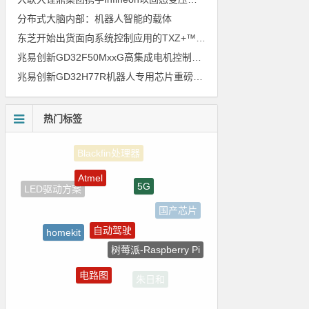
分布式大脑内部：机器人智能的载体
东芝开始出货面向系统控制应用的TXZ+™族入门级M4V组（搭载Arm Cortex‑M4内核的标准微控制器）工程样品
兆易创新GD32F50MxxG高集成电机控制MCU发布，赋能人形机器人关节驱动革新
兆易创新GD32H77R机器人专用芯片重磅亮相，精准赋能伺服驱动与关节控制
热门标签
Atmel
5G
LED驱动方案
国产芯片
自动驾驶
homekit
树莓派-Raspberry Pi
嵌入式
电路图
朱日和
测试