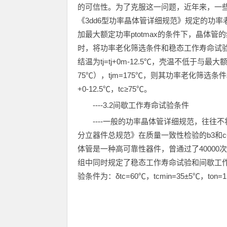
的可信性。为了克服这一问题，近年来，一些标
《3dd6型功率晶体管详细规范》规定的功率
加最大额定功率ptotmax的条件下，晶体管的结
时，将功率老化筛选条件和稳态工作寿命试验条
结温为tj=tj+0m-12.5℃，壳温不低于与最大额
75℃），tjm=175℃，则其功率老化筛选条件和稳
+0-12.5℃，tc≥75℃。
----3.2间歇工作寿命试验条件
----一般的功率晶体管详细规范，往往不
分立器件总规范》在质量一致性检验的b3和
体管是一种高可靠性器件，曾通过了4000
组中同时规定了稳态工作寿命试验和间歇工作
验条件为：δtc=60℃，tcmin=35±5℃，ton=1