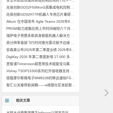
东芝开始出货面向系统控制应用的TXZ+™族入门级M4V组（搭载Arm Cortex‑M4内核的标准微控制器）工程样品
兆易创新GD32F50MxxG高集成电机控制MCU发布，赋能人形机器人关节驱动革新
兆易创新GD32H77R机器人专用芯片重磅亮相，精准赋能伺服驱动与关节控制
Altium 在中国发布 Agile Teams
2026年8月6日
PRISM助力成像应用上市时间缩短六个月，实战指南一文解读
202
瑞萨电子将携多款具身智能机器人解决方案，首次亮相2026中国具身智能机器人产业大会
高分辨率直接飞行时间激光雷达赋予边缘 AI 空间感知能力
2026年8
安森美公布2026年第二季度业绩
2026年8月6日
DigiKey 2026 年第二季度新增 27,000 多种现货零件和 104 家供应商
恩智浦Trimension超宽带技术赋能宝马集团Digital Key Plus及生命体存在检测功能
Vishay TSOP15300系列红外接收器支持所有主流遥控代码
2026年
搭载摩尔斯微电子MM8108的移远通信FGH200M Wi-Fi HaLow模组 现已通过四项国际认证 可投入量产
智汇公关推荐新闻稿——e络盟社区发起智能家居与医疗设计挑战赛
相关文章
大联大诠鼎集团携手Infineon以固态变压器重构配电效率新标杆