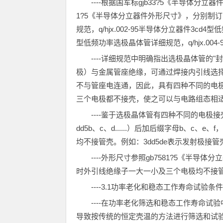
----根据国军标gjb33?5《半导体分立
1?5《半导体分立器件外形尺寸》，分别制订了q
规范，q/hjx.002-95半导体分立器件3cd4
型低频功率选极晶体管详细规范，q/hjx.00
----详细规范中明确指出选极晶体管的
极）与金属管座绝缘，可通过焊接内引线选择
不与管座电连通，因此，具有四种不同的电
三个电极都不接壳，使之可以与电路组态相适
----鉴于选极晶体管有四种不同的电
dd5b、c、d......）后加后缀字母b、
均不接管壳。例如：3dd5de表示发射极接管壳
----外形尺寸参照gb7581?5《半
时外引线绝缘子一大一小及三个电极均不接
----3.1功率老化和稳态工作寿命试验条件
----在功率老化筛选和稳态工作寿命
导致按传统的恒定壳温的方法进行筛选和试验