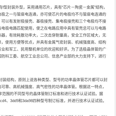
具有f型封装外型，采用通用芯片，具有“芯片－陶瓷－金属”结构，
电极之一与管座电连通，亦可使芯片的电极均不与管座电连通的
，可以有发射极接壳、基极接壳、集电极接壳和三个电极均不接
集电极电路匹配使用，使之在电路应用中具有管壳总可以与电路
热器，有效耗散功率大，二次击穿耐量高，安全工作区域大，无
靠，使用方便等优点，并具有金属气密封装、机械强度高、结构
行业和军工、民用整机单位的欢迎和好评。为了选极晶体管的广
国防科工委、航空工业总公司、信息产业部的大力支持下，进行
装的封装结构，原则上说各种类型、型号的功率晶体管芯片都可以封
高可靠、高机械强度、高气密性的功率晶体管。根据这一特点，
定功率范围的不同型号的晶体管制订标准和进行技术认证试验。据
cd4、3dd9和3da98四种型号制订标准，并进行技术认证试验。