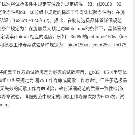
准将试验条件由规定壳温改为规定结温，如：sj20183－92
老化条件和b3、c6分组中规定的稳态工作寿命试验条件为：在施
温tj=162.5℃±12.5℃(2)。据此，在制订选极晶体管详细规范
件规定为：在施加最大额定功率ptotmax的条件下，晶体管的
定功率ptotmax相应的温度。例如：3dd9d的ptotmax=150w（tc=
态工作寿命试验条件规定为：ptot=150w，vce=25v，tj=175
将间歇工作寿命试验规定为必须的试验项目，gjb33－85《半导体
c6组中也只规定为“稳态工作寿命或间歇工作寿命”。但鉴于选极晶
0次无失效的间歇工作寿命试验，故在详细规范的质量一致性检验c
寿命试验。详细规范中规定的间歇工作寿命次数为6000次，试
min，