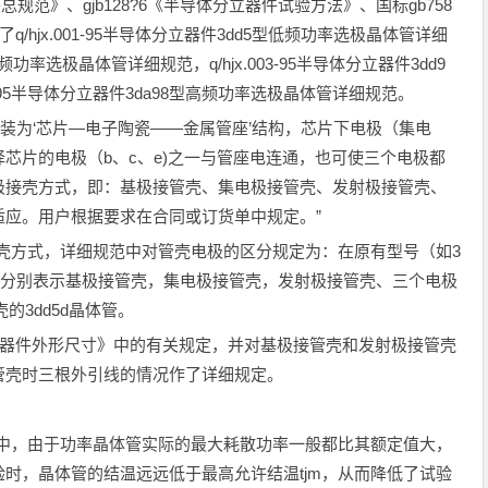
器件总规范》、gjb128?6《半导体分立器件试验方法》、国标gb758
/hjx.001-95半导体分立器件3dd5型低频功率选极晶体管详细
型低频功率选极晶体管详细规范，q/hjx.003-95半导体分立器件3dd9
4-95半导体分立器件3da98型高频功率选极晶体管详细规范。
"封装为‘芯片—电子陶瓷——金属管座’结构，芯片下电极（集电
芯片的电极（b、c、e)之一与管座电连通，也可使三个电极都
极接壳方式，即：基极接管壳、集电极接管壳、发射极接管壳、
应。用户根据要求在合同或订货单中规定。”
极接壳方式，详细规范中对管壳电极的区分规定为：在原有型号（如3
c、e、f，分别表示基极接管壳，集电极接管壳，发射极接管壳、三个电极
的3dd5d晶体管。
导体分立器件外形尺寸》中的有关规定，并对基极接管壳和发射极接管壳
管壳时三根外引线的情况作了详细规定。
试验中，由于功率晶体管实际的最大耗散功率一般都比其额定值大，
时，晶体管的结温远远低于最高允许结温tjm，从而降低了试验