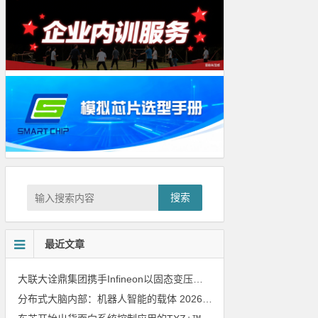
搜索
最近文章
大联大诠鼎集团携手Infineon以固态变压器重构配电效率新标杆
202
分布式大脑内部：机器人智能的载体
2026年8月6日