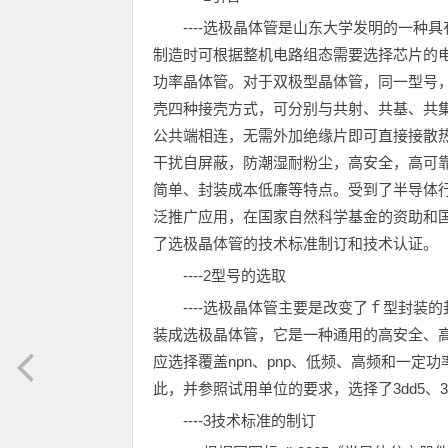
----选极晶体管是山东大学发明的一种
制造时可根据整机电路组态需要选择芯片的
功率晶体管。对于双极型晶体管，同一型号
壳四种接壳方式，可分别与共射、共基、共
公共端相连，无需外加绝缘片即可直接接散
干扰自屏蔽，防潮湿耐粉尘，高安全，高可
简单、封装成本低廉等特点。受到了半导体
泛推广应用，在国家自然科学基金的资助和
了选极晶体管的技术标准制订和技术认证。
----2型号的选取
----选极晶体管主要是改变了ｆ型封
装成选极晶体管，它是一种通用的高安全、
应选择覆盖npn、pnp、低频、高频和一
此，并参照试用单位的要求，选择了3dd5、3
----3技术标准的制订