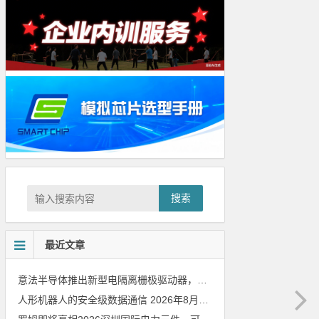
搜索
最近文章
意法半导体推出新型电隔离栅极驱动器，借助先进隔离技术简化电源设计
人形机器人的安全级数据通信
2026年8月8日