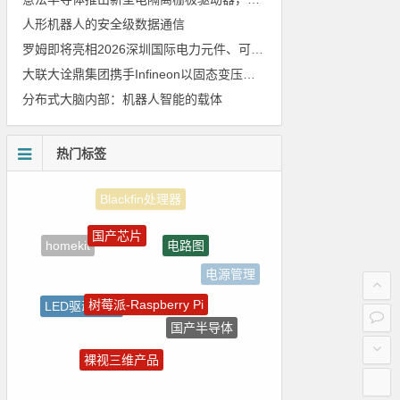
人形机器人的安全级数据通信
罗姆即将亮相2026深圳国际电力元件、可再生能源管理展览会暨研讨会
大联大诠鼎集团携手Infineon以固态变压器重构配电效率新标杆
分布式大脑内部：机器人智能的载体
热门标签
国产芯片
电路图
homekit
电源管理
树莓派-Raspberry Pi
LED驱动方案
国产半导体
嵌入式
裸视三维产品
传感器信号
朱日和