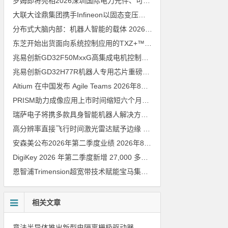
罗姆即将亮相2026深圳国际电力元件、可再生能源管理展览会暨研讨会
大联大诠鼎集团携手Infineon以固态变压器重构配电效率新标杆
202
分布式大脑内部：机器人智能的载体
2026年8月6日
东芝开始出货面向系统控制应用的TXZ+™族入门级M4V组（搭载Arm Cortex‑M4内核的标准微控制器）工程样品
兆易创新GD32F50MxxG高集成电机控制MCU发布，赋能人形机器人关节驱动革新
兆易创新GD32H77R机器人专用芯片重磅亮相，精准赋能伺服驱动与关节控制
Altium 在中国发布 Agile Teams
2026年8月6日
PRISM助力成像应用上市时间缩短六个月，实战指南一文解读
202
瑞萨电子将携多款具身智能机器人解决方案，首次亮相2026中国具身智能机器人产业大会
高分辨率直接飞行时间激光雷达赋予边缘 AI 空间感知能力
2026年8
安森美公布2026年第二季度业绩
2026年8月6日
DigiKey 2026 年第二季度新增 27,000 多种现货零件和 104 家供应商
恩智浦Trimension超宽带技术赋能宝马集团Digital Key Plus及生命体存在检测功能
相关文章
意法半导体推出新型电隔离栅极驱动器，借助先进隔离技术简化电源设计