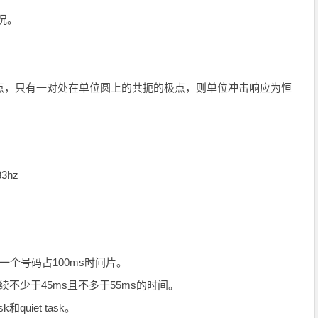
况。
点，只有一对处在单位圆上的共扼的极点，则单位冲击响应为恒
3hz
一个号码占100ms时间片。
续不少于45ms且不多于55ms的时间。
quiet task。