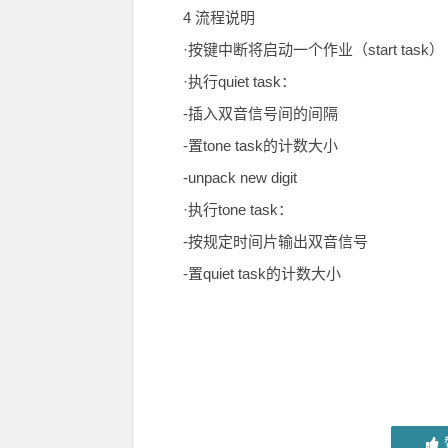
4 流程说明
·按键中断将启动一个作业（start task）
·执行quiet task：
-插入双音信号间的间隔
-置tone task的计数大小
-unpack new digit
·执行tone task：
-按规定时间片输出双音信号
-置quiet task的计数大小