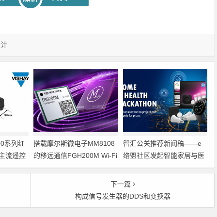
设计
300系列红
搭载摩尔斯微电子MM8108
智汇公关推荐新闻稿——e
主流遥控
的移远通信FGH200M Wi-Fi
络盟社区发起智能家居与医
HaLow模组 现已通过四项国
疗设计挑战赛
际认证 可投入量产
下一篇
构成信号发生器的DDS和变换器