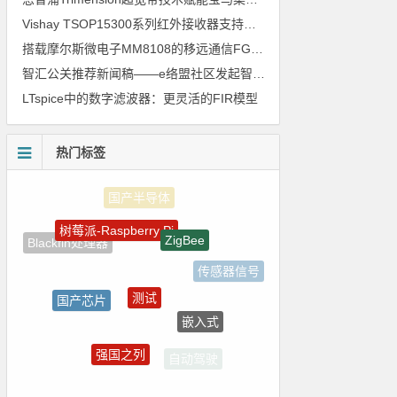
Vishay TSOP15300系列红外接收器支持所有主流遥控代码
搭载摩尔斯微电子MM8108的移远通信FGH200M Wi-Fi HaLow模组 现已通过四项国际认证 可投入量产
智汇公关推荐新闻稿——e络盟社区发起智能家居与医疗设计挑战赛
LTspice中的数字滤波器：更灵活的FIR模型
热门标签
树莓派-Raspberry Pi
ZigBee
Blackfin处理器
传感器信号
测试
国产芯片
嵌入式
LED驱动方案
强国之列
自动驾驶
电路图