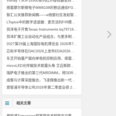
Vishay TSOP15300系列红外接收器支持所有主流遥控代码
2026年
搭载摩尔斯微电子MM8108的移远通信FGH200M Wi-Fi HaLow模组 现已通过四项国际认证 可投入量产
智汇公关推荐新闻稿——e络盟社区发起智能家居与医疗设计挑战赛
LTspice中的数字滤波器：更灵活的FIR模型
2026年8月3日
贸泽电子开售Texas Instruments bq79716b-Q1汽车级16节电池监测器，可精确估算电动汽车续航里程
贸泽扩展工业自动化产品组合，与更多制造商合作以支持新一代系统
2027第29届上海国际电机博览会
2026年7月30日
芯和半导体在DAC2026上发布EDA2026版本
2026年7月30日
东芝开始量产面向单电机控制应用、搭载Arm Cortex M4内核的小型微控制器
microLED光传输技术崭露头角 艾迈斯欧司朗模拟平台加速AI数据中心高速互连设计
瑞萨电子推出的第三代MRDIMM，将DDR5内存性能提升至16000MT／s，赋能下一代AI与HPC应用
成像与计算深度融合，飞凌微推出新一代车载视觉处理SoC M2
202
恩智浦半导体公布2026年第二季度业绩
2026年7月30日
相关文章
恩智浦Trimension超宽带技术赋能宝马集团Digital Key Plus及生命体存在检测功能