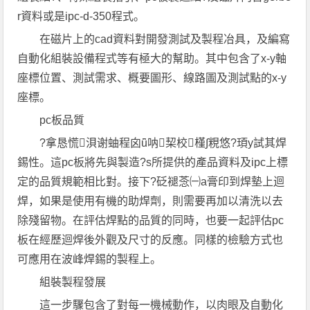
r資料或是ipc-d-350程式。
在磁片上的cad資料對開發測試及製程冶具，及編寫
自動化組裝設備程式等有極大的幫助。其中包含了x-y軸
座標位置、測試需求、概要圖形、線路圖及測試點的x-y
座標。
pc板品質
?拿恳慌浿谢蚰程囟ǖ呐栔校槿∫粯悠?頊y試其焊
錫性。這pc板將先與製造?s所提供的產品資料及ipc上標
定的品質規範相比對。接下?砭褪菍㈠a膏印到焊墊上迴
焊，如果是使用有機的助焊劑，則需要再加以清洗以去
除殘留物。在評估焊點的品質的同時，也要一起評估pc
板在經歷迴焊後外觀及尺寸的反應。同樣的檢驗方式也
可應用在波峰焊錫的製程上。
組裝製程發展
這一步驟包含了對每一機械動作，以肉眼及自動化