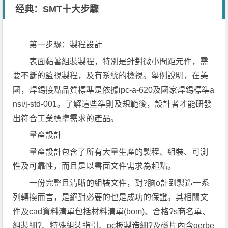
经典：SMT十大步驟
第一步驟：製程設計
表面黏著組裝製程，特別是針對微小間距元件，需
要不斷的監視製程，及有系統的檢視。舉例說明，在美
國，焊錫接點品質標準是依據ipc-a-620及國家焊錫標準a
nsi/j-std-001。了解這些準則及規範後，設計者才能研發
出符合工業標準需求的產品。
量產設計
量產設計包含了所有大量生產的製程、組裝、可測
性及可靠性，而且是以書面文件需求為起點。
一份完整且清晰的組裝文件，對?脑o計到製造一系
列轉換而言，是絕對必要的也是成功的保證。其相關文
件及cad資料清單包括材料清單(bom)、合格?s商名單、
組裝細?、特殊組裝指引、pc板製造細?及磁片內含gerbe