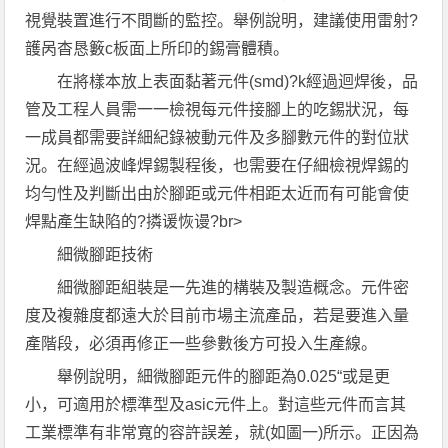
視覺裝置進行不間斷的監控。舉例說明，建議使用雷射?
頀呙杳恳籔c板面上所印的錫膏體積。
在將樣本放上表面黏著元件(smd)?k經過迴焊後，品
管及工程人員需一一檢視每元件接腳上的吃錫狀況，每
一成員都需要詳細紀錄被動元件及多腳數元件的對位狀
況。在經過波峰焊錫製程後，也需要在仔細檢視焊錫的
均勻性及判斷出由於腳距或元件相距太近而有可能會使
焊點產生缺陷的?撛谖恢谩?br>
細微腳距技術
細微腳距組裝是一先進的構裝及製造概念。元件密
度及複雜度都遠大於目前市場主流產品，若是要進入量
產階段，必須再修正一些參數後方可投入生產線。
舉例說明，細微腳距元件的腳距為0.025“或是更
小，可適用於標準型及asic元件上。對這些元件而言其
工業標準有非常寬的容許誤差，就(如圖一)所示。正因為