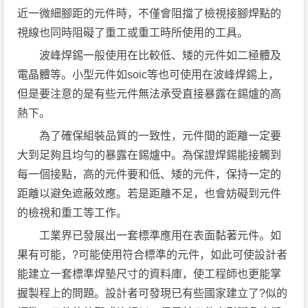
近一微細腳距的元件時，不僅會阻擋了檢視接腳焊點的
視線也同時阻礙了重工或重工時所使用的工具。
波峰焊錫一般使用在比較低、矮的元件如二極體及
電晶體等。小型元件如soic等也可使用在波峰焊錫上，
但是要注意的是有些元件無法承受直接暴露在錫爐的高
熱下。
為了確保組裝品質的一致性，元件間的距離一定要
大到足夠且均勻的暴露在錫爐中。為保證焊錫能接觸到
每一個接點，高的元件要和低、矮的元件，保持一定的
距離以避免遮蔽效應。若是距離不足，也會妨礙到元件
的檢視和重工等工作。
工業界已發展出一套標準應用在表面黏著元件。如
果有可能，?可能使用符合標準的元件，如此可使設計者
能建立一套標準焊墊尺寸的資料庫，使工程師也更能掌
握製程上的問題。設計者可發現已有些國家建立了?似的