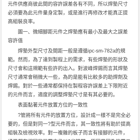
元件供應商彼此間的容許誤差各有不同，所以焊墊尺寸
必須要為此元件量身定製，或是進行再修改才能真正提
高組裝良率。
圖一、微細腳距元件之焊墊應有最小及最大之誤差
容許值
焊墊外型尺寸及間距一般是遵循ipc-sm-782a的規
範。然而，為了達到製程上的需求，有些焊墊的形狀及
尺寸會和這規範有些許的出入。對波峰焊錫而言其焊墊
尺寸通常會稍微大一些，為的是能有比較多的助焊劑及
焊錫。對於一些通常都保持在製程容許誤差上下限附近
的元件而言，適度的調整焊墊尺寸是有其必要的。
表面黏著元件放置方位的一致性
?管將所有元件的放置方位，設計成一樣不是完全必
要的，但是對同一?型元件而言，其一致性將有助於提高
組裝及檢視效率。對一複雜的板子而言有接腳的元件，