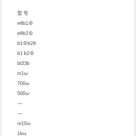
型 号
eθb1⊕
eθb2⊕
b1⊕b2θ
b1 b2⊕
bt33b
rx1ω
700ω
500ω
―
―
rx10ω
1kω