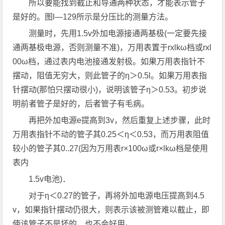
所以要能找到截止和导通两种状态，才能表示管子
是好的。图l—129所示是分压比的测量方法。
测量时，先用1.5v外加电源接通两基极(一定要先接
通两基极电源，否则测量不准)，万用表置于rxlkω档或rxl
00ω档，通过表内电池接通发射极。如果万用表指针不
摆动，阻值无穷大，则此管子的η＞0.5l。如果万用表指
针摆动(那怕只摆动很小)，说明该管子η＞0.53。初步说
明前者管子是好的，后者管子有毛病。
再把外加电源e提高到3v，然后重复上述步骤，此时
万用表指针不动的管子其0.25＜η＜0.53，而万用表阻值
较小的管子其0..27(因为万用表r×100ω或r×lkω档是使用
表内
1.5v电池)．
对于η＜0.27的管子，再将外加电源电压提高到4.5
v，如果指针摆动仍很大，则表示该被测管难以截止，即
使该管子不是坏的，也不会好用。