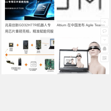
兆易创新GD32H77R机器人专
Altium 在中国发布 Agile Teams
用芯片重磅亮相，精准赋能伺服
驱动与关节控制
PRISM助力成像应用上市时间缩
瑞萨电子将携多款具身智能机器
短六个月，实战指南一文解读
人解决方案，首次亮相2026中
国具身智能机器人产业大会
上一篇
下一篇
晶体二极管的极性判别
万用表判别复合管的好环