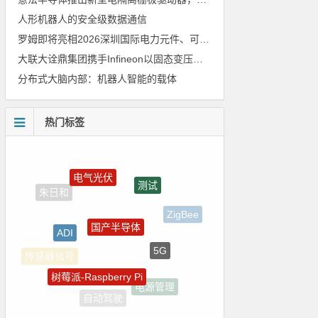
人形机器人的安全级数据通信
罗姆即将亮相2026深圳国际电力元件、可再生能源管理展览会暨研讨会
大联大诠鼎集团携手Infineon以固态变压器重构配电效率新标杆
分布式大脑内部：机器人智能的载体
热门标签
电气光伏
测试
国产半导体
ZigBee
ADI
5G
树莓派-Raspberry Pi
传感器信号
电源管理
自动驾驶