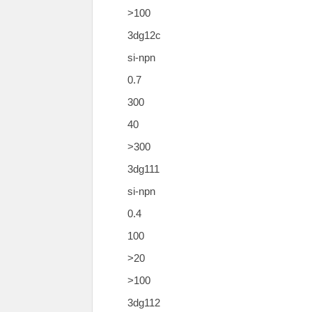
>100
3dg12c
si-npn
0.7
300
40
>300
3dg111
si-npn
0.4
100
>20
>100
3dg112