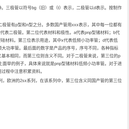
。三极管以符号bg（旧）或（t）表示，二极管以d表示。按制作
而二极管有p型和n型之分。多数国产管用xxx表示，其中每一位都有
，2代表二极管。第二位代表材料和极性。a代表pnp型锗材料；b代
pn型硅材料。第三位表示用途，其中x代表低频小功率管；d代表低
频大功率管。最后面的数字是产品的序号，序号不同，各种指标
义基本相同，而第三位则含义不同。对于二极管来说，第三位的p
上面举的例子，具体来说就是pnp型锗材料低频小功率管。对于进
用过程中注意积累资料。
系列，欧洲的2sx系列，在该系列中，第三位含义同国产管的第三位