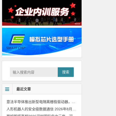
搜索
最近文章
意法半导体推出新型电隔离栅极驱动器，借助先进隔离技术简化电源设计
人形机器人的安全级数据通信
2026年8月8日