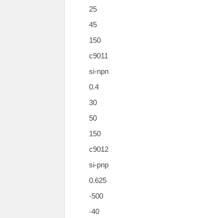
25
45
150
c9011
si-npn
0.4
30
50
150
c9012
si-pnp
0.625
-500
-40