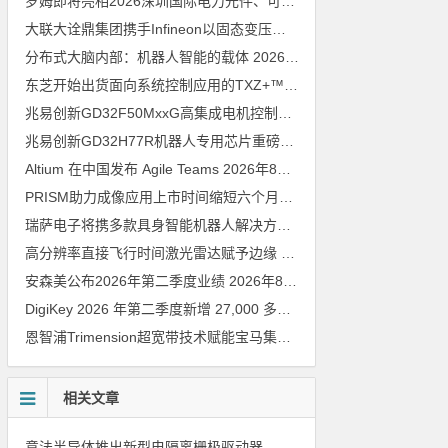
罗姆即将亮相2026深圳国际电力元件、可再生能源管理展览会暨研讨会
大联大诠鼎集团携手Infineon以固态变压器重构配电效率新标杆
202
分布式大脑内部：机器人智能的载体
2026年8月6日
东芝开始出货面向系统控制应用的TXZ+™族入门级M4V组（搭载Arm Cortex‑M4内核的标准微控制器）工程样品
兆易创新GD32F50MxxG高集成电机控制MCU发布，赋能人形机器人关节驱动革新
兆易创新GD32H77R机器人专用芯片重磅亮相，精准赋能伺服驱动与关节控制
Altium 在中国发布 Agile Teams
2026年8月6日
PRISM助力成像应用上市时间缩短六个月，实战指南一文解读
202
瑞萨电子将携多款具身智能机器人解决方案，首次亮相2026中国具身智能机器人产业大会
高分辨率直接飞行时间激光雷达赋予边缘 AI 空间感知能力
2026年8
安森美公布2026年第二季度业绩
2026年8月6日
DigiKey 2026 年第二季度新增 27,000 多种现货零件和 104 家供应商
恩智浦Trimension超宽带技术赋能宝马集团Digital Key Plus及生命体存在检测功能
相关文章
意法半导体推出新型电隔离栅极驱动器，借助先进隔离技术简化电源设计