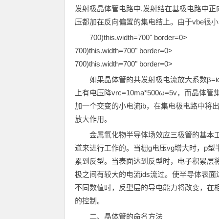
发射极晶体管电路中,发射结在基极电路中正
压都加在反向偏置的集电结上。由于vbe很小，所以
700)this.width=700" border=0>
700)this.width=700" border=0>
700)this.width=700" border=0>
如果晶体管的共发射极电流放大系数β=ic/ib
上有电压降vrc=10ma*500ω=5v，而
加一个交变的小电流ib，在集电极电路中将出现
放大作用。
金属氧化物半导体场效应三极管的基本
道来进行工作的。当栅g电压vg增大时，p
累到反型。当表面达到反型时，电子积累层将在
极之间有较大的电流ids流过。使半导体表面达
不同数值时，反型层的导电能力将改变，在相同的
的控制。
二、晶体管的命名方法