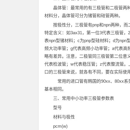
晶体管：最常用的有三极管和二极管两种
材料分，晶体管可分为锗管和硅管两种。
按极性分，三极管有pnp和npn两种，
特定含义：如3ax31，第一位3代表三极管
表npn型锗材料；c为pnp型硅材料；d为n
频大功率管；g代表高频小功率管；a代表高
略有差异。注意，二极管同三极管第二位意
代表检波管；w代表稳压管；z代表整流管。
口的三极管来说，就各有不同，要在实际使
常用的进口管有韩国的90xx、80xx
基本相同。
三、常用中小功率三极管参数表
型号
材料与极性
pcm(w)