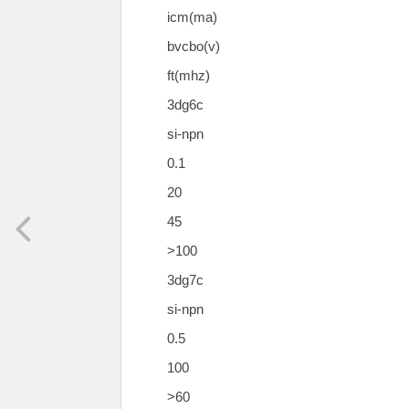
icm(ma)
bvcbo(v)
ft(mhz)
3dg6c
si-npn
0.1
20
45
>100
3dg7c
si-npn
0.5
100
>60