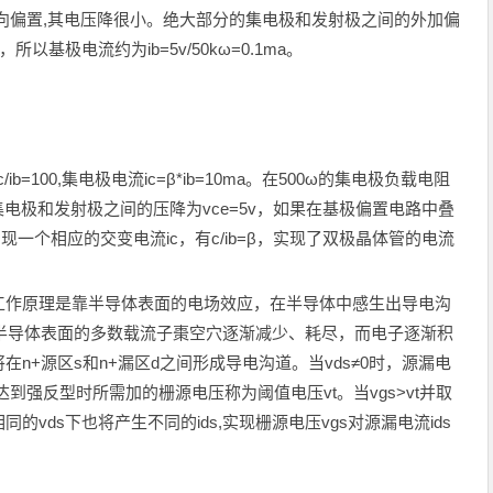
向偏置,其电压降很小。绝大部分的集电极和发射极之间的外加偏
基极电流约为ib=5v/50kω=0.1ma。
=100,集电极电流ic=β*ib=10ma。在500ω的集电极负载电阻
晶体管集电极和发射极之间的压降为vce=5v，如果在基极偏置电路中叠
一个相应的交变电流ic，有c/ib=β，实现了双极晶体管的电流
工作原理是靠半导体表面的电场效应，在半导体中感生出导电沟
型半导体表面的多数载流子棗空穴逐渐减少、耗尽，而电子逐渐积
n+源区s和n+漏区d之间形成导电沟道。当vds≠0时，源漏电
到强反型时所需加的栅源电压称为阈值电压vt。当vgs>vt并取
vds下也将产生不同的ids,实现栅源电压vgs对源漏电流ids