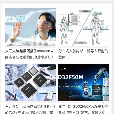
大联大诠鼎集团携手Infineon以
分布式大脑内部：机器人智能的
固态变压器重构配电效率新标杆
载体
东芝开始出货面向系统控制应用
兆易创新GD32F50MxxG高集成
的TXZ+™族入门级M4V组（搭
电机控制MCU发布，赋能人形