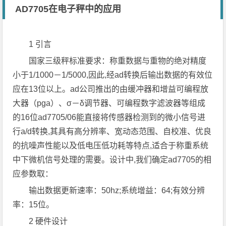
AD7705在电子秤中的应用
1 引言
国家三级秤标准要求：称重数据与重物的绝对精度
小于1/1000－1/5000,因此,经ad转换后输出数据的有效位
应在13位以上。ad公司推出的由缓冲器和增益可编程放
大器（pga）、σ－δ调节器、可编程数字滤波器等组成
的16位ad7705/06能直接将传感器检测到的微小信号进
行a/d转换,其具有高分辨率、宽动态范围、自校准、优良
的抗噪声性能以及低电压低功耗等特点,适合于称重系统
中下微机信号处理的需要。设计中,我们确定ad7705的相
应参数取：
输出数据更新速率：50hz;系统增益：64;有效分辨
率：15位。
2 硬件设计