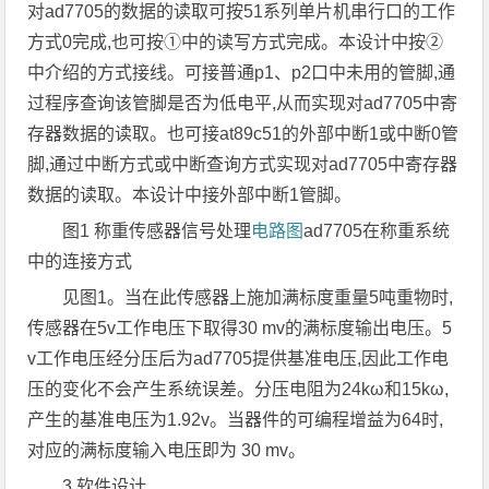
对ad7705的数据的读取可按51系列单片机串行口的工作
方式0完成,也可按①中的读写方式完成。本设计中按②
中介绍的方式接线。可接普通p1、p2口中未用的管脚,通
过程序查询该管脚是否为低电平,从而实现对ad7705中寄
存器数据的读取。也可接at89c51的外部中断1或中断0管
脚,通过中断方式或中断查询方式实现对ad7705中寄存器
数据的读取。本设计中接外部中断1管脚。
图1 称重传感器信号处理
电路图
ad7705在称重系统
中的连接方式
见图1。当在此传感器上施加满标度重量5吨重物时,
传感器在5v工作电压下取得30 mv的满标度输出电压。5
v工作电压经分压后为ad7705提供基准电压,因此工作电
压的变化不会产生系统误差。分压电阻为24kω和15kω,
产生的基准电压为1.92v。当器件的可编程增益为64时,
对应的满标度输入电压即为 30 mv。
3 软件设计