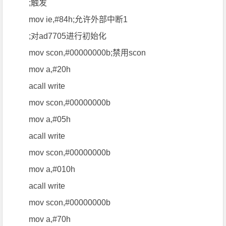
;触发
mov ie,#84h;允许外部中断1
;对ad7705进行初始化
mov scon,#00000000b;禁用scon
mov a,#20h
acall write
mov scon,#00000000b
mov a,#05h
acall write
mov scon,#00000000b
mov a,#010h
acall write
mov scon,#00000000b
mov a,#70h