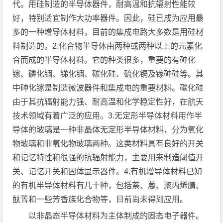
代。用硅制造的半导体器件，耐高温和抗辐射性能较
好，特别适宜制作大功率器件。因此，硅已成为应用最
多的一种增导体材料，目前的集成电路大多数是用硅材
料制造的。2.化合物半导体由两种或两种以上的元素化
合而成的半导体材料。它的种类很多，重要的有砷化
镓、磷化锢、锑化锢、碳化硅、硫化镉及镓砷硅等。其
中砷化镓是制造微波器件和集成电的重要材料。碳化硅
由于其抗辐射能力强、耐高温和化学稳定性好，在航天
技术领域有着广泛的应用。3.无定形半导体材料用作半
导体的玻璃是一种非晶体无定形半导体材料，分为氧化
物玻璃和非氧化物玻璃两种。这类材料具有良好的开关
和记忆特性和很强的抗辐射能力，主要用来制造阈值开
关、记忆开关和固体显示器件。4.有机增导体材料已知
的有机半导体材料有几十种，包括萘、蒽、聚丙烯腈、
酞菁和一些芳香族化合物等，目前尚未得到应用。
以非晶态半导体材料为主体制成的固态电子器件。