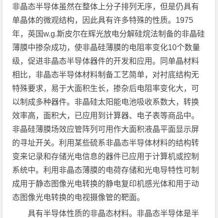
非晶态半导体虽然在整体上分子排列无序，但是仍具有
单晶体的微观结构，因此具有许多特殊的性质。1975
年，英国w.g.斯皮尔在辉光放电分解硅烷法制备的非晶硅
薄膜中掺杂成功，使非晶硅薄膜的电阻率变化10个数量
级，促进非晶态半导体器件的开发和应用。同单晶材料
相比，非晶态半导体材料制备工艺简单，对衬底结构无
特殊要求，易于大面积生长，掺杂后电阻率变化大，可
以制成多种器件。非晶硅太阳能电池吸收系数大，转换
效率高，面积大，已应用到计算器、电子表等商品中。
非晶硅薄膜场效应管阵列可用作大面积液晶平面显示屏
的寻址开关。利用某些硫系非晶态半导体材料的结构转
变来记录和存储光电信息的器件已应用于计算机或控制
系统中。利用非晶态薄膜的电荷存储和光电导特性可制
成用于静态图像光电转换的静电复印机感光体和用于动
态图像光电转换的电视摄像管的靶面。
具有半导体性质的非晶态材料。非晶态半导体是半