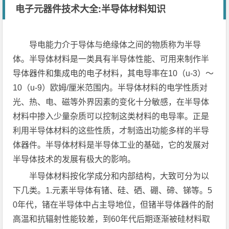
电子元器件技术大全:半导体材料知识
导电能力介于导体与绝缘体之间的物质称为半导
体。半导体材料是一类具有半导体性能、可用来制作半
导体器件和集成电的电子材料，其电导率在10（u-3）～
10（u-9）欧姆/厘米范围内。半导体材料的电学性质对
光、热、电、磁等外界因素的变化十分敏感，在半导体
材料中掺入少量杂质可以控制这类材料的电导率。正是
利用半导体材料的这些性质，才制造出功能多样的半导
体器件。半导体材料是半导体工业的基础，它的发展对
半导体技术的发展有极大的影响。
半导体材料按化学成分和内部结构，大致可分为以
下几类。1.元素半导体有锗、硅、硒、硼、碲、锑等。5
0年代，锗在半导体中占主导地位，但锗半导体器件的耐
高温和抗辐射性能较差，到60年代后期逐渐被硅材料取