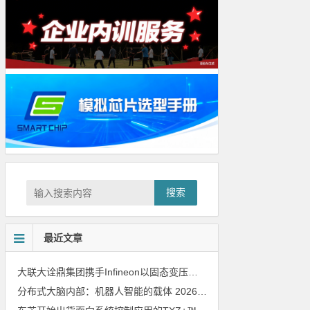
搜索
最近文章
大联大诠鼎集团携手Infineon以固态变压器重构配电效率新标杆
202
分布式大脑内部：机器人智能的载体
2026年8月6日