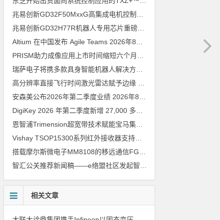
东芝开始出货面向系统控制应用的TXZ+™族入门级M4V组（搭载Arm Cortex‑M4内核的标准微控制器）工程样品
兆易创新GD32F50MxxG高集成电机控制MCU发布，赋能人形机器人关节驱动革新
兆易创新GD32H77R机器人专用芯片重磅亮相，精准赋能伺服驱动与关节控制
Altium 在中国发布 Agile Teams
2026年8月6日
PRISM助力成像应用上市时间缩短六个月，实战指南一文解读
202
瑞萨电子将携多款具身智能机器人解决方案，首次亮相2026中国具身智能机器人产业大会
高分辨率直接飞行时间激光雷达赋予边缘 AI 空间感知能力
2026年8
安森美公布2026年第二季度业绩
2026年8月6日
DigiKey 2026 年第二季度新增 27,000 多种现货零件和 104 家供应商
恩智浦Trimension超宽带技术赋能宝马集团Digital Key Plus及生命体存在检测功能
Vishay TSOP15300系列红外接收器支持所有主流遥控代码
2026年
搭载摩尔斯微电子MM8108的移远通信FGH200M Wi-Fi HaLow模组 现已通过四项国际认证 可投入量产
智汇公关推荐新闻稿——e络盟社区发起智能家居与医疗设计挑战赛
相关文章
大联大诠鼎集团携手Infineon以固态变压器重构配电效率新标杆