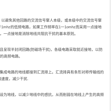
：
，以避免其他回路的交流信号窜人本级，或本级中的交流信号窜
mhz的低频电路，如果工作频率在1一1omhz而采用一点接地
之，一点接地是消除地线共阻抗干扰的基本原则。
，且呈现半封闭回路(防磁场干扰)，各级电路采取就近接地，以防
z的高频电路。
有集成电路的地线都接到汇流排上。汇流排具有条形对称传输线的
速度，减少干扰.
布设为地线，以减少地线中的感抗，从而削弱在地线上产生的高频