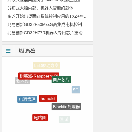
分布式大脑内部：机器人智能的载体
东芝开始出货面向系统控制应用的TXZ+™族入门级M4V组（搭载Arm Cortex‑M4内核的标准微控制器）工程样品
兆易创新GD32F50MxxG高集成电机控制MCU发布，赋能人形机器人关节驱动革新
兆易创新GD32H77R机器人专用芯片重磅亮相，精准赋能伺服驱动与关节控制
热门标签
树莓派-Raspberry Pi
国产芯片
嵌入式
5G
homekit
电源管理
Blackfin处理器
自动驾驶
电路图
测试
国产半导体