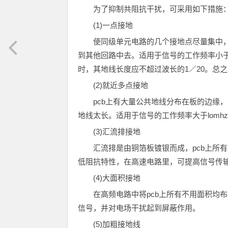
为了抑制共阻抗干扰，可采用如下措施
(1)一点接地
使同级单元电路的几个接地点尽量集中
到其他回路中去。适用于信号的工作频率小于1
时，其地线长度应不超过波长的1／20。总
(2)就近多点接地
pcb上有大量公共地线分布在板的边缘
地线太长。适用于信号的工作频率大于lomh
(3)汇流排接地
汇流排是由铜箔板镀银而成，pcb上所
低阻抗特性，在高速电路里，可提高信号传输
(4)大面积接地
在高频电路中将pcb上所有不用面积均
信号，并对电场干扰起到屏蔽作用。
(5)加粗接地线