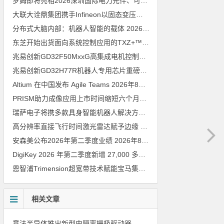
罗姆即将亮相2026深圳国际电力元件、可再生能源管理展览会暨研讨会
大联大诠鼎集团携手Infineon以固态变压器重构配电效率新标杆
202
分布式大脑内部：机器人智能的载体
2026年8月6日
东芝开始出货面向系统控制应用的TXZ+™族入门级M4V组（搭载Arm Cortex‑M4内核的标准微控制器）工程样品
兆易创新GD32F50MxxG高集成电机控制MCU发布，赋能人形机器人关节驱动革新
兆易创新GD32H77R机器人专用芯片重磅亮相，精准赋能伺服驱动与关节控制
Altium 在中国发布 Agile Teams
2026年8月6日
PRISM助力成像应用上市时间缩短六个月，实战指南一文解读
202
瑞萨电子将携多款具身智能机器人解决方案，首次亮相2026中国具身智能机器人产业大会
高分辨率直接飞行时间激光雷达赋予边缘 AI 空间感知能力
2026年8
安森美公布2026年第二季度业绩
2026年8月6日
DigiKey 2026 年第二季度新增 27,000 多种现货零件和 104 家供应商
恩智浦Trimension超宽带技术赋能宝马集团Digital Key Plus及生命体存在检测功能
相关文章
意法半导体推出新型电隔离栅极驱动器，借助先进隔离技术简化电源设计