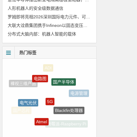
人形机器人的安全级数据通信
罗姆即将亮相2026深圳国际电力元件、可再生能源管理展览会暨研讨会
大联大诠鼎集团携手Infineon以固态变压器重构配电效率新标杆
分布式大脑内部：机器人智能的载体
热门标签
电路图
国产半导体
裸视三维产品
电源管理
5G
电气光伏
Blackfin处理器
国产芯片
Atmel
树莓派-Raspberry Pi
LED驱动方案