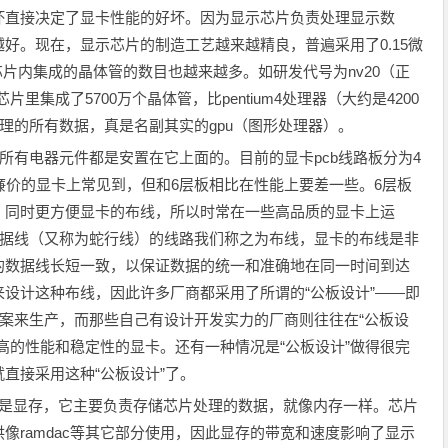
坏直接决定了显卡性能的好坏。因为显示芯片负责处理显示数
好。现在，显示芯片的制造工艺越来越精良，普遍采用了0.15微
芯片内集成的晶体管的数目也越来越多。如研发代号为nv20（正
示芯片里集成了5700万个晶体管，比pentium4处理器（大约是4200
处理的所有数据，真是名副其实的gpu（图形处理器）。
的所有电器元件都是安置在它上面的。目前的显卡pcb线路板分为4
廉价的显卡上常见到，但和6层板相比在性能上要差一些。6层板
，同时更方便显卡的布线，所以时常在一些高品质的显卡上运
数据线（又称为蛇行线）的线路我们称之为布线，显卡的布线是非
的数据线长短一致，以保证数据的统一和准确地在同一时间到达
设计这种布线，因此许多厂商都采用了所谓的“公板设计”——即
方案来生产，而那些自己有设计开发实力的厂商则往往在“公板设
高的性能和稳定性的显卡。还有一种情况是“公板设计”做得很完
直接采用这种“公板设计”了。
就是显存，它主要负责存储芯片处理的数据，就像内存一样。芯片
像ramdac等其它部分使用，因此显存的带宽和速度影响了显示