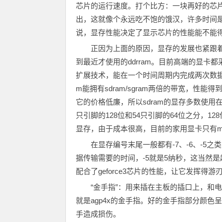
芯片的运行速度。打个比方：一块再好的芯
出，这就像个永远吃不饱的饿汉，许多时间
说，显存性能决定了显示芯片的性能能不能
正因为上面的原因，显存的发展也紧跟着显示
到最近才使用的ddrram。目前高端的显卡都采用了
扩展技术，能在一个时间周期内完成两次数据的传
m能拥有sdram/sgram两倍的带宽，性
它的价格低廉，所以sdram的显存多数使用
只引脚的128位和54只引脚的64位之分，1
显存，由于成本很高，目前的家用显卡只有mat
在显存编号末尾一般都有-7、-6、-
据传输需要的时间，-5就是5纳秒，这当然是越
配合了geforce3芯片的性能，让它发挥得游
“金手指”：用来插在主板的插口上，和电脑的
就是agp4x的金手指。好的金手指部分颜色
手造成损伤。