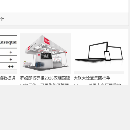
设计
级数据通
罗姆即将亮相2026深圳国际
大联大诠鼎集团携手
电力元件、可再生能源管理
Infineon以固态变压器重构
展览会暨研讨会
配电效率新标杆
下一篇
IDT标准通信芯片的特点及其在电信中的应用