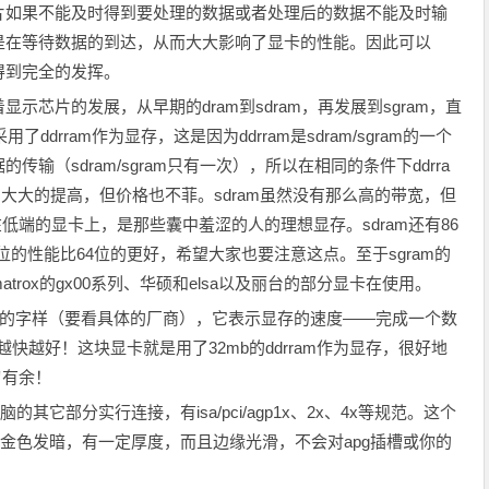
片如果不能及时得到要处理的数据或者处理后的数据不能及时输
是在等待数据的到达，从而大大影响了显卡的性能。因此可以
得到完全的发挥。
芯片的发展，从早期的dram到sdram，再发展到sgram，直
ddrram作为显存，这是因为ddrram是sdram/sgram的一个
输（sdram/sgram只有一次），所以在相同的条件下ddrra
能得到大大的提高，但价格也不菲。sdram虽然没有那么高的带宽，但
在低端的显卡上，是那些囊中羞涩的人的理想显存。sdram还有86
28位的性能比64位的更好，希望大家也要注意这点。至于sgram的
rox的gx00系列、华硕和elsa以及丽台的部分显卡在使用。
5之类的字样（要看具体的厂商），它表示显存的速度——完成一个数
快越好！这块显卡就是用了32mb的ddrram作为显存，很好地
刃有余！
其它部分实行连接，有isa/pci/agp1x、2x、4x等规范。这个
呈金色发暗，有一定厚度，而且边缘光滑，不会对apg插槽或你的