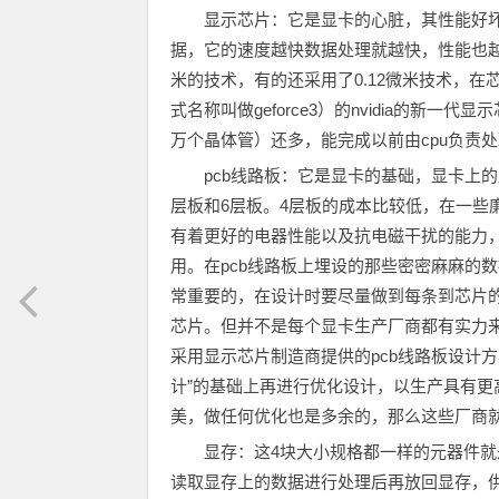
显示芯片：它是显卡的心脏，其性能好
据，它的速度越快数据处理就越快，性能也越
米的技术，有的还采用了0.12微米技术，在
式名称叫做geforce3）的nvidia的新一代显
万个晶体管）还多，能完成以前由cpu负责
pcb线路板：它是显卡的基础，显卡上
层板和6层板。4层板的成本比较低，在一些
有着更好的电器性能以及抗电磁干扰的能力
用。在pcb线路板上埋设的那些密密麻麻的
常重要的，在设计时要尽量做到每条到芯片
芯片。但并不是每个显卡生产厂商都有实力来
采用显示芯片制造商提供的pcb线路板设计
计”的基础上再进行优化设计，以生产具有更
美，做任何优化也是多余的，那么这些厂商就
显存：这4块大小规格都一样的元器件
读取显存上的数据进行处理后再放回显存，供