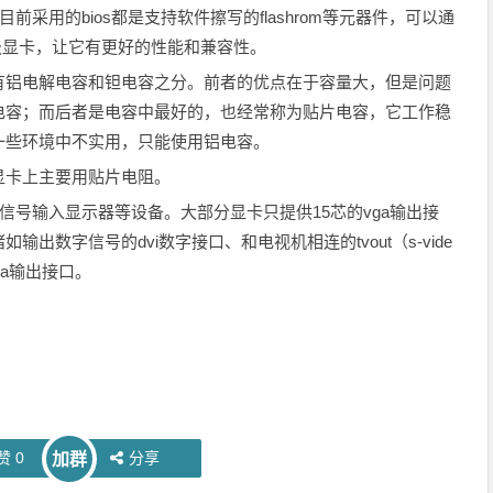
，目前采用的bios都是支持软件擦写的flashrom等元器件，可以通
升级显卡，让它有更好的性能和兼容性。
有铝电解电容和钽电容之分。前者的优点在于容量大，但是问题
电容；而后者是电容中最好的，也经常称为贴片电容，它工作稳
一些环境中不实用，只能使用铝电容。
显卡上主要用贴片电阻。
信号输入显示器等设备。大部分显卡只提供15芯的vga输出接
出数字信号的dvi数字接口、和电视机相连的tvout（s-vide
ga输出接口。
赞
0
分享
加群