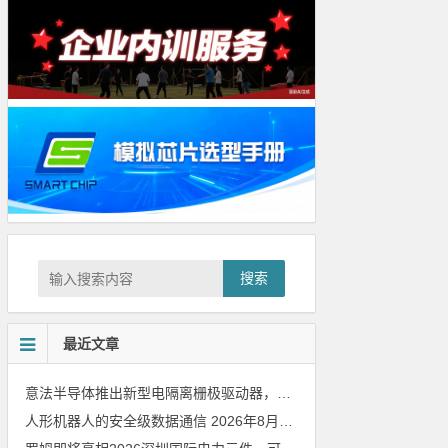
搜索
最近文章
意法半导体推出新型电隔离栅极驱动器，借助先进隔离技术简化电源设计
人形机器人的安全级数据通信
2026年8月8日