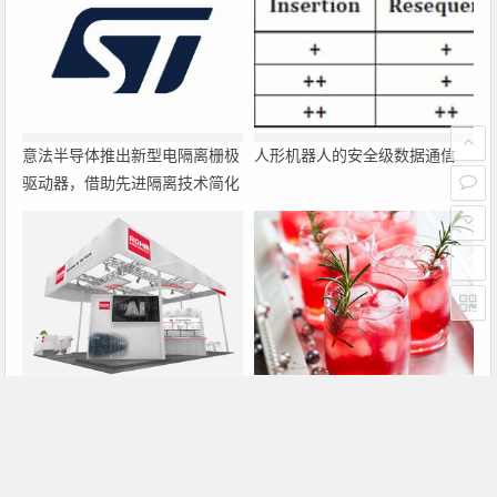
意法半导体推出新型电隔离栅极
人形机器人的安全级数据通信
驱动器，借助先进隔离技术简化
电源设计
罗姆即将亮相2026深圳国际电
大联大诠鼎集团携手Infineon以
力元件、可再生能源管理展览会
固态变压器重构配电效率新标杆
暨研讨会
上一篇
下一篇