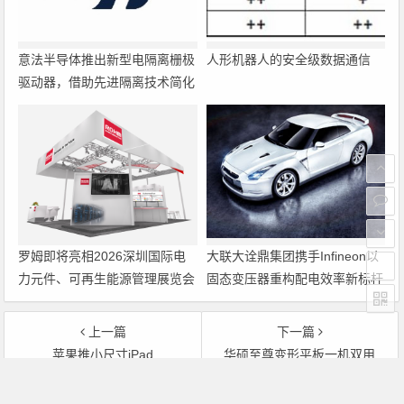
意法半导体推出新型电隔离栅极
人形机器人的安全级数据通信
驱动器，借助先进隔离技术简化
电源设计
罗姆即将亮相2026深圳国际电
大联大诠鼎集团携手Infineon以
力元件、可再生能源管理展览会
固态变压器重构配电效率新标杆
暨研讨会
上一篇
下一篇
苹果推小尺寸iPad
华硕至尊变形平板一机双用
文章导航