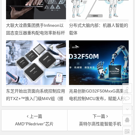
大联大诠鼎集团携手Infineon以
分布式大脑内部：机器人智能的
固态变压器重构配电效率新标杆
载体
东芝开始出货面向系统控制应用
兆易创新GD32F50MxxG高集成
的TXZ+™族入门级M4V组（搭
电机控制MCU发布，赋能人形
载Arm Cortex‑M4内核的标准微
机器人关节驱动革新
控制器）工程样品
上一篇
下一篇
AMD“Piledriver”芯片
英特尔高性能智能手机