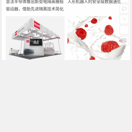
意法半导体推出新型电隔离栅极
人形机器人的安全级数据通信
驱动器，借助先进隔离技术简化
电源设计
罗姆即将亮相2026深圳国际电
大联大诠鼎集团携手Infineon以
力元件、可再生能源管理展览会
固态变压器重构配电效率新标杆
暨研讨会
上一篇
下一篇
TI推裸片解决方案
高通拟推4核版Snapdragon
文章导航
Copyright © 2026 电子通 版权所有. 备案号：
京ICP备
17050710号-3