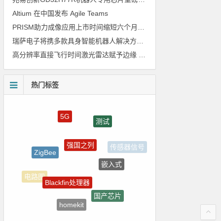
Altium 在中国发布 Agile Teams
PRISM助力成像应用上市时间缩短六个月，实战指南一文解读
瑞萨电子将携多款具身智能机器人解决方案，首次亮相2026中国具身智能机器人产业大会
高分辨率直接飞行时间激光雷达赋予边缘 AI 空间感知能力
热门标签
5G
测试
强国之列
ZigBee
传感器信号
嵌入式
Blackfin处理器
电路图
国产芯片
homekit