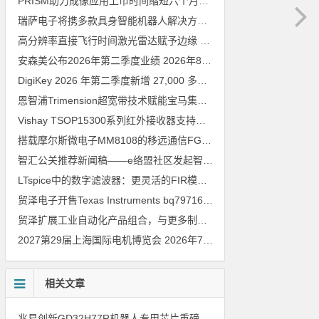
PRISM助力成像应用上市时间缩短六个月，实战指南一文解读
202
瑞萨电子将携多款具身智能机器人解决方案，首次亮相2026中国具身智能机器人产业大会
高分辨率直接飞行时间激光雷达赋予边缘 AI 空间感知能力
2026年8
安森美公布2026年第二季度业绩
2026年8月6日
DigiKey 2026 年第二季度新增 27,000 多种现货零件和 104 家供应商
恩智浦Trimension超宽带技术赋能宝马集团Digital Key Plus及生命体存在检测功能
Vishay TSOP15300系列红外接收器支持所有主流遥控代码
2026年
搭载摩尔斯微电子MM8108的移远通信FGH200M Wi-Fi HaLow模组 现已通过四项国际认证 可投入量产
智汇公关推荐新闻稿——e络盟社区发起智能家居与医疗设计挑战赛
LTspice中的数字滤波器：更灵活的FIR模型
2026年8月3日
贸泽电子开售Texas Instruments bq79716b-Q1汽车级16节电池监测器，可精确估算电动汽车续航里程
贸泽扩展工业自动化产品组合，与更多制造商合作以支持新一代系统
2027第29届上海国际电机博览会
2026年7月30日
相关文章
兆易创新GD32H77R机器人专用芯片重磅亮相，精准赋能伺服驱动与关节控制