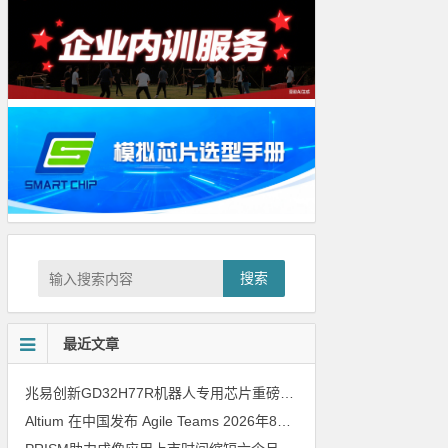
搜索
最近文章
兆易创新GD32H77R机器人专用芯片重磅亮相，精准赋能伺服驱动与关节控制
Altium 在中国发布 Agile Teams
2026年8月6日