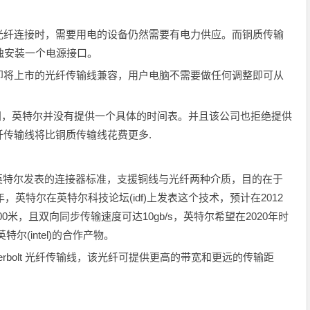
光纤连接时，需要用电的设备仍然需要有电力供应。而铜质传输
独安装一个电源接口。
t接口可与即将上市的光纤传输线兼容，用户电脑不需要做任何调整即可从
上市时间，英特尔并没有提供一个具体的时间表。并且该公司也拒绝提供
传输线将比铜质传输线花费更多.
peak，是由英特尔发表的连接器标准，支援铜线与光纤两种介质，目的在于
，英特尔在英特尔科技论坛(idf)上发表这个技术，预计在2012
达100米，且双向同步传输速度可达10gb/s，英特尔希望在2020年时
果与英特尔(intel)的合作产物。
erbolt 光纤传输线，该光纤可提供更高的带宽和更远的传输距