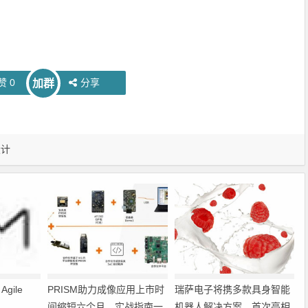
赞
0
分享
加群
设计
gile
PRISM助力成像应用上市时
瑞萨电子将携多款具身智能
间缩短六个月，实战指南一
机器人解决方案，首次亮相