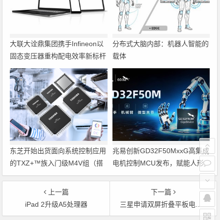
大联大诠鼎集团携手Infineon以
分布式大脑内部：机器人智能的
固态变压器重构配电效率新标杆
载体
东芝开始出货面向系统控制应用
兆易创新GD32F50MxxG高集成
的TXZ+™族入门级M4V组（搭
电机控制MCU发布，赋能人形
载Arm Cortex‑M4内核的标准微
机器人关节驱动革新
控制器）工程样品
上一篇
下一篇
iPad 2升级A5处理器
三星申请双屏折叠平板电脑专利