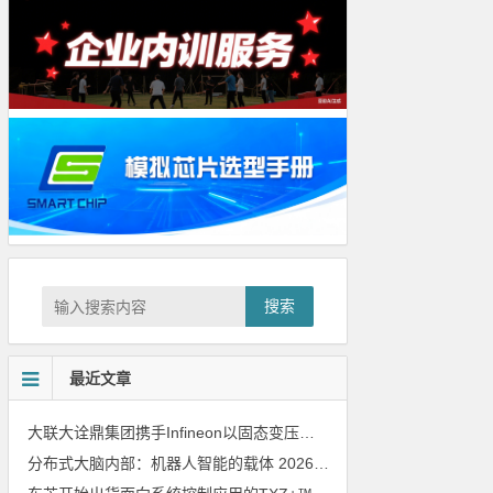
搜索
最近文章
大联大诠鼎集团携手Infineon以固态变压器重构配电效率新标杆
202
分布式大脑内部：机器人智能的载体
2026年8月6日