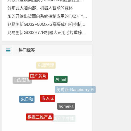
分布式大脑内部：机器人智能的载体
东芝开始出货面向系统控制应用的TXZ+™族入门级M4V组（搭载Arm Cortex‑M4内核的标准微控制器）工程样品
兆易创新GD32F50MxxG高集成电机控制MCU发布，赋能人形机器人关节驱动革新
兆易创新GD32H77R机器人专用芯片重磅亮相，精准赋能伺服驱动与关节控制
热门标签
国产芯片
Atmel
自动驾驶
树莓派-Raspberry Pi
嵌入式
朱日和
homekit
ZigBee
裸视三维产品
国产半导体
5G