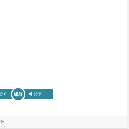
赞
0
分享
加群
设计