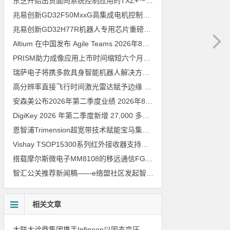
东芝开始出货面向系统控制应用的TXZ+™族入门级M4V组（搭载Arm Cortex‑M4内核的标准微控制器）工程样品
兆易创新GD32F50MxxG高集成电机控制MCU发布，赋能人形机器人关节驱动革新
兆易创新GD32H77R机器人专用芯片重磅亮相，精准赋能伺服驱动与关节控制
Altium 在中国发布 Agile Teams
2026年8月6日
PRISM助力成像应用上市时间缩短六个月，实战指南一文解读
202
瑞萨电子将携多款具身智能机器人解决方案，首次亮相2026中国具身智能机器人产业大会
高分辨率直接飞行时间激光雷达赋予边缘 AI 空间感知能力
2026年8
安森美公布2026年第二季度业绩
2026年8月6日
DigiKey 2026 年第二季度新增 27,000 多种现货零件和 104 家供应商
恩智浦Trimension超宽带技术赋能宝马集团Digital Key Plus及生命体存在检测功能
Vishay TSOP15300系列红外接收器支持所有主流遥控代码
2026年
搭载摩尔斯微电子MM8108的移远通信FGH200M Wi-Fi HaLow模组 现已通过四项国际认证 可投入量产
智汇公关推荐新闻稿——e络盟社区发起智能家居与医疗设计挑战赛
相关文章
大联大诠鼎集团携手Infineon以固态变压器重构配电效率新标杆