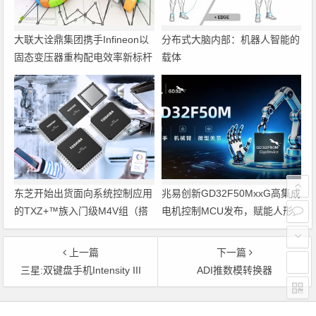
大联大诠鼎集团携手Infineon以
分布式大脑内部：机器人智能的
固态变压器重构配电效率新标杆
载体
东芝开始出货面向系统控制应用
兆易创新GD32F50MxxG高集成
的TXZ+™族入门级M4V组（搭
电机控制MCU发布，赋能人形
载Arm Cortex‑M4内核的标准微
机器人关节驱动革新
控制器）工程样品
上一篇
下一篇
三星:双键盘手机Intensity III
ADI推数模转换器
文章导航