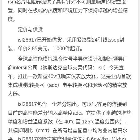
rsm芯片电阻器提供了具有针对不可测量噪声的增益设
置，同时在极端的热度和环境压力下保持卓越的增益精
度。
定价与供货
isl28617已开始供货，采用紧凑型24引线tssop封
装，单价2.85美元，1,000件起订。
全球高性能模拟混合信号半导体设计和制造领导厂
商intersil公司（纳斯达克全球交易代码：isil）今天宣
布，推出一款新型40v低噪声仪表放大器，这是业内首款
集成模/数转换器（adc）电平转换器和驱动器的精密放
大器。
isl28617包含一个差分输出，可以很容易的连接到
目前的高性能差分输入高精度adc。它提供了卓越的增益
精度和增益温度系数（在-40°c 至 125°c温度范围内），
共模抑制比（cmrr）在所有增益配置中均为业内最高水
平。isl28617的噪声密度测量值仅为8.6nv/√hz（1khz）