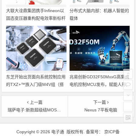
大联大诠鼎集团携手Infineon以
分布式大脑内部：机器人智能的
固态变压器重构配电效率新标杆
载体
东芝开始出货面向系统控制应用
兆易创新GD32F50MxxG高集成
的TXZ+™族入门级M4V组（搭
电机控制MCU发布，赋能人形
载Arm Cortex‑M4内核的标准微
机器人关节驱动革新
控制器）工程样品
上一篇
下一篇
瑞萨电子:新款超级结MOSFET
Nexus 7平板电脑
文章导航
Copyright © 2026 电子通 版权所有. 备案号：
京ICP备