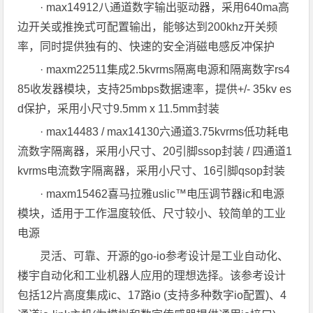
· max14912八通道数字输出驱动器，采用640ma高
边开关或推挽式可配置输出，能够达到200khz开关频
率，同时提供独有的、快速的安全消磁电感反冲保护
· maxm22511集成2.5kvrms隔离电源和隔离数字rs4
85收发器模块，支持25mbps数据速率，提供+/- 35kv es
d保护，采用小尺寸9.5mm x 11.5mm封装
· max14483 / max14130六通道3.75kvrms低功耗电
流数字隔离器，采用小尺寸、20引脚ssop封装 / 四通道1
kvrms电流数字隔离器，采用小尺寸、16引脚qsop封装
· maxm15462喜马拉雅uslic™电压调节器ic和电源
模块，适用于工作温度较低、尺寸较小、较简单的工业
电源
灵活、可靠、开源的go-io参考设计是工业自动化、
楼宇自动化和工业机器人应用的理想选择。该参考设计
包括12片高度集成ic、17路io (支持多种数字io配置)、4