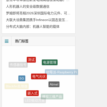
人形机器人的安全级数据通信
罗姆即将亮相2026深圳国际电力元件、可再生能源管理展览会暨研讨会
大联大诠鼎集团携手Infineon以固态变压器重构配电效率新标杆
分布式大脑内部：机器人智能的载体
热门标签
测试
电源管理
电气光伏
树莓派-Raspberry Pi
5G
Atmel
嵌入式
Blackfin处理器
裸视三维产品
LED驱动方案