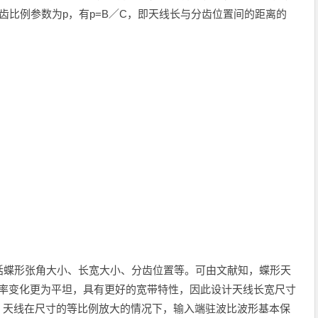
义分齿比例参数为p，有p=B／C，即天线长与分齿位置间的距离的
括蝶形张角大小、长宽大小、分齿位置等。可由文献知，蝶形天
频率变化更为平坦，具有更好的宽带特性，因此设计天线长宽尺寸
，天线在尺寸的等比例放大的情况下，输入端驻波比波形基本保