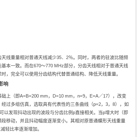
天线重量相对普通天线减少35．2％。同时，两者的驻波比随频
能基本一致。而在670～770 MHz部分，分齿天线相对于普通天线
求时，完全可以使用分齿结构代替普通结构、降低天线重量。
影响
即A=B=200 mm，D=10 mm，n=9，E=A／17），改变
经过多组仿真，选取具有代表性的三条曲线（p=2，3，8），如
可以发现抖动出现的波段与分齿比例p直接相关。当p增大时（即
频段移动，并且抖动幅度逐渐变小。其相对原普通蝶形天线重量
重量减轻比率逐渐增加。