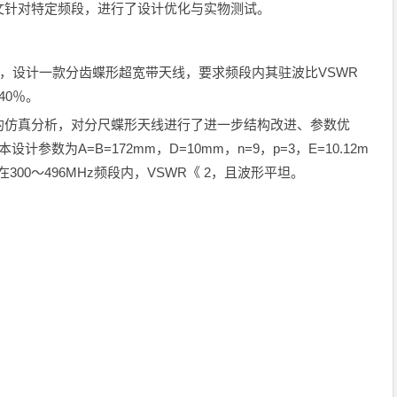
文针对特定频段，进行了设计优化与实物测试。
范围内，设计一款分齿蝶形超宽带天线，要求频段内其驻波比VSWR
40％。
的仿真分析，对分尺蝶形天线进行了进一步结构改进、参数优
数为A=B=172mm，D=10mm，n=9，p=3，E=10.12m
00～496MHz频段内，VSWR《 2，且波形平坦。