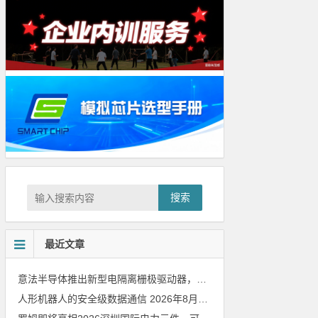
搜索
最近文章
意法半导体推出新型电隔离栅极驱动器，借助先进隔离技术简化电源设计
人形机器人的安全级数据通信
2026年8月8日