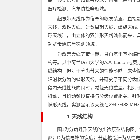
基于该类信号的超宽带技术，目前已应用于
医疗检测、汽车防撞等领域。
超宽带天线作为信号的收发装置，直接
天线、双锥天线、对数周期天线、螺旋天线、V
形天线），由立体的双锥形天线演化而来，
超宽带通信与探测领域。
为改善天线宽带性能，目前基于基本蝶
构等。其中荷兰Delft大学的A.A. Lesta
线结构，但对于分齿带来的性能影响，未查
辐射状分齿的蝶形天线，并研究了不同分齿
段内天线性能的同时，减轻天线重量。相对于
抖动，且抖动频段直接与分齿位置相关。针对3
蝶形天线，实测显示该天线在294～488 MHz
1 天线结构
图1为分齿蝶形天线的实验原型结构图。
离；D为馈电端的宽度；分齿槽设计为从馈