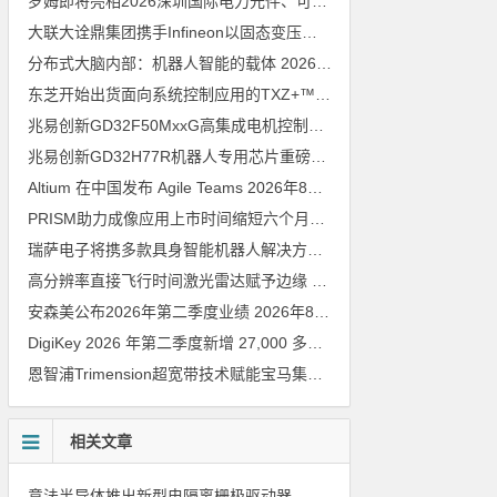
罗姆即将亮相2026深圳国际电力元件、可再生能源管理展览会暨研讨会
大联大诠鼎集团携手Infineon以固态变压器重构配电效率新标杆
202
分布式大脑内部：机器人智能的载体
2026年8月6日
东芝开始出货面向系统控制应用的TXZ+™族入门级M4V组（搭载Arm Cortex‑M4内核的标准微控制器）工程样品
兆易创新GD32F50MxxG高集成电机控制MCU发布，赋能人形机器人关节驱动革新
兆易创新GD32H77R机器人专用芯片重磅亮相，精准赋能伺服驱动与关节控制
Altium 在中国发布 Agile Teams
2026年8月6日
PRISM助力成像应用上市时间缩短六个月，实战指南一文解读
202
瑞萨电子将携多款具身智能机器人解决方案，首次亮相2026中国具身智能机器人产业大会
高分辨率直接飞行时间激光雷达赋予边缘 AI 空间感知能力
2026年8
安森美公布2026年第二季度业绩
2026年8月6日
DigiKey 2026 年第二季度新增 27,000 多种现货零件和 104 家供应商
恩智浦Trimension超宽带技术赋能宝马集团Digital Key Plus及生命体存在检测功能
相关文章
意法半导体推出新型电隔离栅极驱动器，借助先进隔离技术简化电源设计