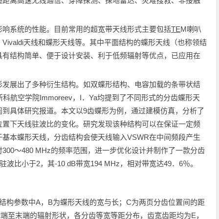
短距离高速无线通信、穿障探测、探地雷达、灾难搜救、非接触
影响系统的性能。目前常用的超宽带天线形式主要包括
TE
M喇叭
ivaldi天线和蝶形天线等。其中平面结构的蝶形天线（也称领结
具有结构简单、便于设计安装、利于低频辐射等优点，已应用在
形发展出了多种衍生结构。如双蝶形结构、电容加载的条带状结
ri与莫斯科航空学院Immoreev，I．Ya均提到了不同形式的分齿蝶形天
阅到具体研究报道。本文以9齿蝶形为例，通过建模仿真，分析了
位置下天线驻波比的变化。研究发现该种结构可以在保证一定频
基本蝶形天线，分齿结构会使天线输入VSWR在中间频段产生
00～480 MHz的频率范围，进一步优化设计并制作了一款分齿
驻波比小于2，其-10 dB带宽194 MHz，相对带宽达49．6％。
结构参数中A，B为蝶形天线的宽与长；C为两页分齿位置间的距
电端至末端的辐射形状，各分齿等宽等距分布，齿宽齿距均为E，