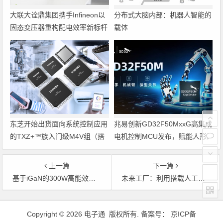
大联大诠鼎集团携手Infineon以
分布式大脑内部：机器人智能的
固态变压器重构配电效率新标杆
载体
东芝开始出货面向系统控制应用
兆易创新GD32F50MxxG高集成
的TXZ+™族入门级M4V组（搭
电机控制MCU发布，赋能人形
载Arm Cortex‑M4内核的标准微
机器人关节驱动革新
控制器）工程样品
上一篇
下一篇
基于iGaN的300W高能效游戏适配器参考设计
未来工厂：利用搭载人工智能的传感器在边缘做出决策——第2部分
文章导航
Copyright © 2026 电子通 版权所有. 备案号：
京ICP备