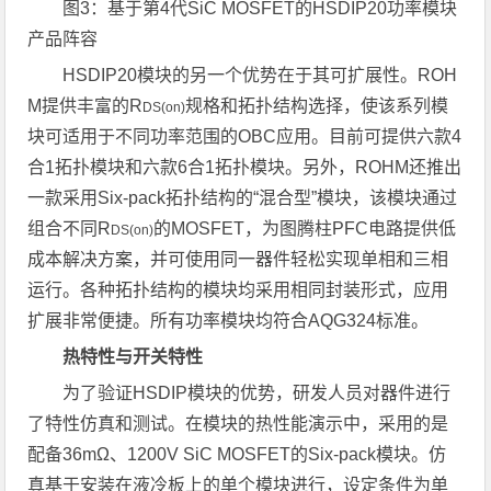
图3：基于第4代SiC MOSFET的HSDIP20功率模块
产品阵容
HSDIP20模块的另一个优势在于其可扩展性。ROH
M提供丰富的R
规格和拓扑结构选择，使该系列模
DS(on)
块可适用于不同功率范围的OBC应用。目前可提供六款4
合1拓扑模块和六款6合1拓扑模块。另外，ROHM还推出
一款采用Six-pack拓扑结构的“混合型”模块，该模块通过
组合不同R
的MOSFET，为图腾柱PFC电路提供低
DS(on)
成本解决方案，并可使用同一器件轻松实现单相和三相
运行。各种拓扑结构的模块均采用相同封装形式，应用
扩展非常便捷。所有功率模块均符合AQG324标准。
热特性与开关特性
为了验证HSDIP模块的优势，研发人员对器件进行
了特性仿真和测试。在模块的热性能演示中，采用的是
配备36mΩ、1200V SiC MOSFET的Six-pack模块。仿
真基于安装在液冷板上的单个模块进行，设定条件为单