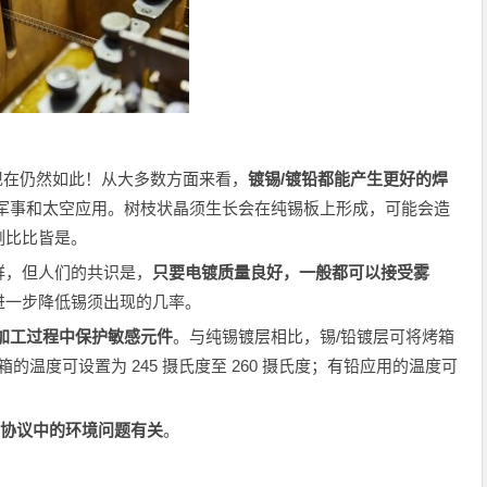
现在仍然如此！从大多数方面来看，
镀锡/镀铅都能产生更好的焊
于军事和太空应用。树枝状晶须生长会在纯锡板上形成，可能会造
例比比皆是。
鲜，但人们的共识是，
只要电镀质量良好，一般都可以接受雾
进一步降低锡须出现的几率。
加工过程中保护敏感元件
。与纯锡镀层相比，锡/铅镀层可将烤箱
铅烤箱的温度可设置为 245 摄氏度至 260 摄氏度；有铅应用的温度可
H 等协议中的环境问题有关
。