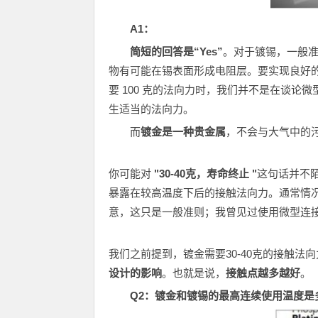
A1
：
简短的回答是“Yes”
。对于镀锡，一般
物有可能在锡表面形成电阻层。要实现良好
要 100 克的法向力时，我们并不是在谈
生适当的法向力。
而
镀金是一种贵金属
，不会与大气中的
你可能对
"30-40克，寿命终止 "
这句话并不
暴露在较高温度下后的接触法向力。通常情
意，这只是一般准则；我曾见过使用微型连接
我们之前提到，镀金需要30-40克的接触法
设计的影响
。也就是说，
接触点越多越好
。
Q2
：镀金和镀锡的最高连续使用温度是