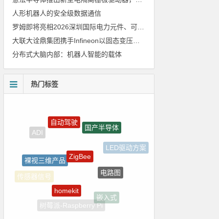
人形机器人的安全级数据通信
罗姆即将亮相2026深圳国际电力元件、可再生能源管理展览会暨研讨会
大联大诠鼎集团携手Infineon以固态变压器重构配电效率新标杆
分布式大脑内部：机器人智能的载体
热门标签
自动驾驶
国产半导体
ZigBee
LED驱动方案
裸视三维产品
电路图
传感器信号
homekit
嵌入式
树莓派-Raspberry Pi