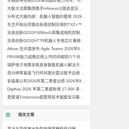
罗姆即将亮相2026深圳国际电力元件、可再生能源管理展览会暨研讨会
大联大诠鼎集团携手Infineon以固态变压器重构配电效率新标杆
202
分布式大脑内部：机器人智能的载体
2026年8月6日
东芝开始出货面向系统控制应用的TXZ+™族入门级M4V组（搭载Arm Cortex‑M4内核的标准微控制器）工程样品
兆易创新GD32F50MxxG高集成电机控制MCU发布，赋能人形机器人关节驱动革新
兆易创新GD32H77R机器人专用芯片重磅亮相，精准赋能伺服驱动与关节控制
Altium 在中国发布 Agile Teams
2026年8月6日
PRISM助力成像应用上市时间缩短六个月，实战指南一文解读
202
瑞萨电子将携多款具身智能机器人解决方案，首次亮相2026中国具身智能机器人产业大会
高分辨率直接飞行时间激光雷达赋予边缘 AI 空间感知能力
2026年8
安森美公布2026年第二季度业绩
2026年8月6日
DigiKey 2026 年第二季度新增 27,000 多种现货零件和 104 家供应商
恩智浦Trimension超宽带技术赋能宝马集团Digital Key Plus及生命体存在检测功能
相关文章
意法半导体推出新型电隔离栅极驱动器，借助先进隔离技术简化电源设计