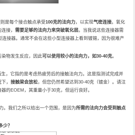
准则是每个接合触点承受
100克的法向力
，以实现
气密连接
。氧化
的连接，
需要足够的法向力来突破氧化层
。当我说这些连接器需
论微型连接器。通常不会在这些小型连接器上看到镀锡，因为很难产
污染物发生反应，因此
可以使用较小的法向力，如30-40克
。
陌生，它指的是考虑热疲劳后的接触法向力。这是指测试完成并
况下，
接触梁会放松
，但您仍然希望达到30-40克（镀金）。请注
器的EOEM，其重量小于30克，但运行良好。
向力。我们之所以给出一个范围，是因为
所需的法向力会受到触点
多少？