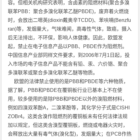
容。但相关机构研究表明，含卤素的阻燃材料(聚合多溴
联苯PBB：聚合多溴化联苯乙醚PBDE)，废弃着火燃烧
时，会放出二嗯英(dioxin戴奥辛TCDD)、苯呋喃(Benzfu
ran)等，发烟量大，气味难闻，高毒性气体，致癌，摄入
后无法排出，不环保，影响人体健康。因此，欧盟发
起，禁止在电子信息产品以PBB、PBDE作为阻燃剂。
中国信息产业部同样文件要求，到2006年7月1日起，投
入市场的电子信息产品不能含有铅、汞、六价铬、聚合
多溴联苯或聚合多溴化联苯乙醚等物质。
欧盟的法律禁止使用的是PBB和PBDE等六种物质，
据了解，PBB和PBDE在覆铜板行业已基本上不在使
用，较多使用的是除PBB和PBDE以外的溴阻燃材料，
例如四溴双苯酚A，二溴苯酚等，其化学分子式是CISHI
ZOBr4。这类含溴作阻燃剂的覆铜板未有任何法律法规
加以规定，但这类含溴型覆铜板，燃烧或电器火灾时，
会释放出大量有毒气体(溴化型)，发烟量大；在PCB作热