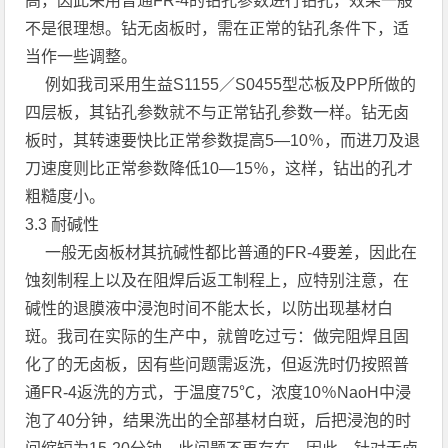
高，因此采用普通FR-4的钻孔参数进行钻孔，效果一般
不是很理想。钻无卤板时，需在正常的钻孔条件下，适
当作一些调整。
例如我司采用生益S1155／S0455型芯板及PP所做的
四层板，其钻孔参数就不与正常钻孔参数一样。钻无卤
板时，其转速要快比正常参数提高5—10％，而进刀及退
刀速度则比正常参数降低10—15％，这样，钻出的孔才
粗糙度小。
3.3 耐碱性
一般无卤板材其抗碱性都比普通的FR-4要差，因此在
蚀刻制程上以及在阻焊后返工制程上，应特别注意，在
碱性的退膜液中浸泡时间不能太长，以防出现基材白
斑。我司在实际的生产中，就曾吃过亏：做完阻焊且固
化了的无卤板，因有些问题需返洗，但返洗时仍按照普
通FR-4返洗的方式，于温度75℃，浓度10％NaoH中浸
泡了40分钟，结果洗出的全部基材白斑，后把浸泡的时