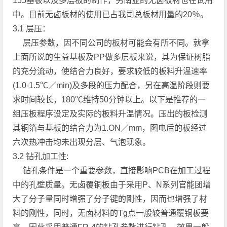
155基板以及多层板的制作，另南亚的无卤板材也在试用
中。目前无卤板材的使用已占我司总板材用量的20％。
3.1 层压：
层压参数，因不同公司的板材可能会有所不同。就拿
上面所说的生益基板及PP做多层板来说，其为保证树脂
的充分流动，使结合力良好，要求较低的板料升温速率
(1.0-1.5℃／min)及多段的压力配合，另在高温阶段则要
求时间较长，180℃维持50分钟以上。以下是推荐的一
组压板程序设定及实际的板料升温情况。压出的板检测
其铜箔与基板的结合力为1.ON／mm，图电后的板经过
六次热冲击均未出现分层、气泡现象。
3.2 钻孔加工性:
钻孔条件是一个重要参数，直接影响PCB在加工过程
中的孔壁质量。无卤覆铜板由于采用P、N系列官能团增
大了分子量同时增强了分子键的刚性，因而也增强了材
料的刚性，同时，无卤材料的Tg点一般较普通覆铜板要