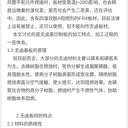
风整平和元件焊接时，板材受高温(>200)影响，也会释
放出微量的溴化氢；是否也会产生二恶英，还在评估
中。因此，含有四溴双酚A阻燃剂的FR4板材，目前法律
上没有被禁止，还可以使用，但不能叫作无卤板材。
本文讨论的是无卤素印制板的加工特点、加工过程的
一些体会。
1.3 无卤基板的原理
就目前而言，大部分的无卤材料主要以磷系和磷氮系
为主。含磷树脂在燃烧时，受热分解生成偏聚磷酸，极
具强脱水性，使高分子树脂表面形成炭化膜，隔绝树脂
燃烧表面与空气接触，使火熄灭，达到阻燃效果。含磷
氮化合物的高分子树脂，燃烧时产生不燃性气体，协助
树脂体系阻燃。
2 无卤板材的特点
2.1 材料的绝缘性