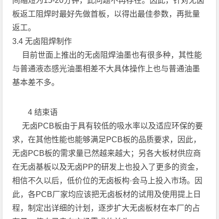
间缩短为15-20分钟，此问题不再存在。因此，针对无卤
板返工阻焊时最好先做首板，以得出最佳参数，再批量
返工。
3.4 无卤阻焊制作
目前世面上推出的无卤阻焊油墨也有很多种，其性能
与普通液态感光油墨相差不大具体操作上也与普通油墨
基本差不多。
4 结束语
无卤PCB板由于具有较低的吸水率以及适应环保的要
求，在其他性能也能够满足PCB板的品质要求，因此，
无卤PCB板的需求量已然越来越大；另各大板材供应商
在无卤基板以及无卤PP的研发上也投入了更多的资金，
相信不久以后，低价位的无卤板构·会马上投入市场。因
此，各PCB厂家均应该把无卤板材的试用及使用提上日
程，制定出详细的计划，逐步扩大无卤板材在本厂的占