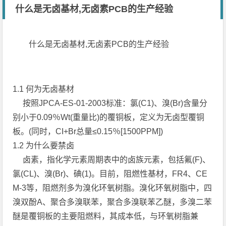
什么是无卤基材,无卤素PCB的生产经验
什么是无卤基材,无卤素PCB的生产经验
1.1 何为无卤基材
按照JPCA-ES-01-2003标准：氯(C1)、溴(Br)含量分
别小于0.09％Wt(重量比)的覆铜板，定义为无卤型覆铜
板。(同时，CI+Br总量≤0.15％[1500PPM])
1.2 为什么要禁卤
卤素，指化学元素周期表中的卤族元素，包括氟(F)、
氯(CL)、溴(Br)、碘(1)。目前，阻燃性基材，FR4、CE
M-3等，阻燃剂多为溴化环氧树脂。溴化环氧树脂中，四
溴双酚A、聚合多溴联苯，聚合多溴联苯乙醚，多溴二苯
醚是覆铜板的主要阻燃料，其成本低，与环氧树脂兼