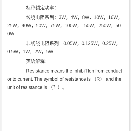
标称额定功率：
线绕电阻系列：3W，4W，8W，10W，16W，
25W，40W，50W，75W，100W，150W，250W，50
0W
非线绕电阻系列：0.05W，0.125W，0.25W，
0.5W，1W，2W，5W
英语解释：
Resistance means the inhibiTIon from conduct
or to current. The symbol of resistance is （R） and the
unit of resistance is （？）。