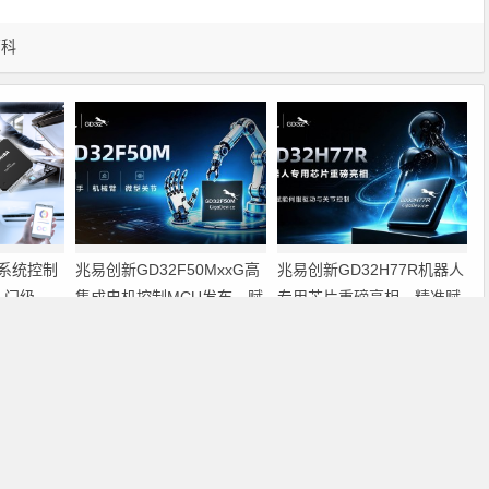
百科
系统控制
兆易创新GD32F50MxxG高
兆易创新GD32H77R机器人
入门级
集成电机控制MCU发布，赋
专用芯片重磅亮相，精准赋
能人形机器人关节驱动革新
能伺服驱动与关节控制
的标准微控
下一篇
LED驱动设计中的并联设计体会
Copyright © 2026 电子通 版权所有. 备案号：
京ICP备17050710号-3