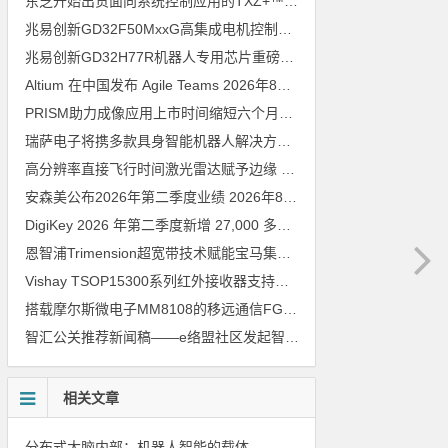
东芝开始出货面向系统控制应用的TXZ+™族入门级M4V组（搭载Arm Cortex‑M4内核的标准微控制器）工程样品
兆易创新GD32F50MxxG高集成电机控制MCU发布，赋能人形机器人关节驱动革新
兆易创新GD32H77R机器人专用芯片重磅亮相，精准赋能伺服驱动与关节控制
Altium 在中国发布 Agile Teams
2026年8月6日
PRISM助力成像应用上市时间缩短六个月，实战指南一文解读
202
瑞萨电子将携多款具身智能机器人解决方案，首次亮相2026中国具身智能机器人产业大会
高分辨率直接飞行时间激光雷达赋予边缘 AI 空间感知能力
2026年8
安森美公布2026年第二季度业绩
2026年8月6日
DigiKey 2026 年第二季度新增 27,000 多种现货零件和 104 家供应商
恩智浦Trimension超宽带技术赋能宝马集团Digital Key Plus及生命体存在检测功能
Vishay TSOP15300系列红外接收器支持所有主流遥控代码
2026年
搭载摩尔斯微电子MM8108的移远通信FGH200M Wi-Fi HaLow模组 现已通过四项国际认证 可投入量产
智汇公关推荐新闻稿——e络盟社区发起智能家居与医疗设计挑战赛
相关文章
分布式大脑内部：机器人智能的载体