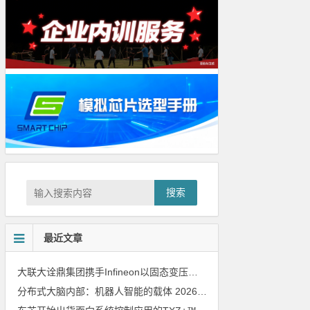
搜索
最近文章
大联大诠鼎集团携手Infineon以固态变压器重构配电效率新标杆
202
分布式大脑内部：机器人智能的载体
2026年8月6日