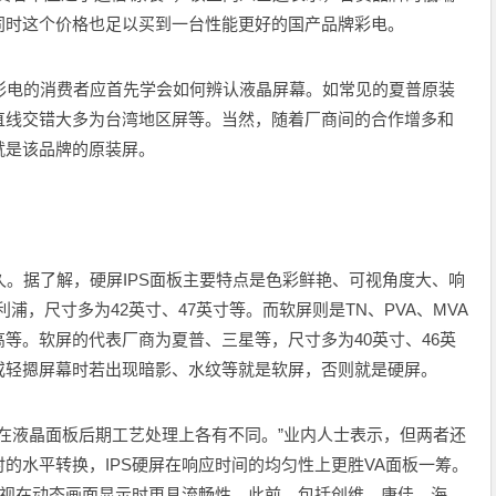
同时这个价格也足以买到一台性能更好的国产品牌彩电。
电的消费者应首先学会如何辨认液晶屏幕。如常见的夏普原装
直线交错大多为台湾地区屏等。当然，随着厂商间的合作增多和
就是该品牌的原装屏。
。据了解，硬屏IPS面板主要特点是色彩鲜艳、可视角度大、响
浦，尺寸多为42英寸、47英寸等。而软屏则是TN、PVA、MVA
等。软屏的代表厂商为夏普、三星等，尺寸多为40英寸、46英
或轻摁屏幕时若出现暗影、水纹等就是软屏，否则就是硬屏。
在液晶面板后期工艺处理上各有不同。”业内人士表示，但两者还
的水平转换，IPS硬屏在响应时间的均匀性上更胜VA面板一筹。
电视在动态画面显示时更具流畅性。此前，包括创维、康佳、海