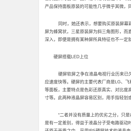
产品保持面板原装的可能性几乎微乎其微，
同时，她还表示，想要购买原装屏幕彩
屏为蜂窝状，三星原装屏为斜三角图形，而
深入，即便是拥有某种屏所具特征也不一定
硬屏搭载LED上位
硬屏软屏之争在液晶电视行业历来已久
应速度快等。硬屏的主要代表厂商是LG、飞利
等面板，主要特点是色彩还原真实、对比度高
寸等。此两种液晶屏容易区别，用手指轻划
“二者并没有质量上的优劣之分，只是
是有一定差别，得益于液晶分子受电路驱动时
还原于画质之中，采用IPS硬屏技术的液晶