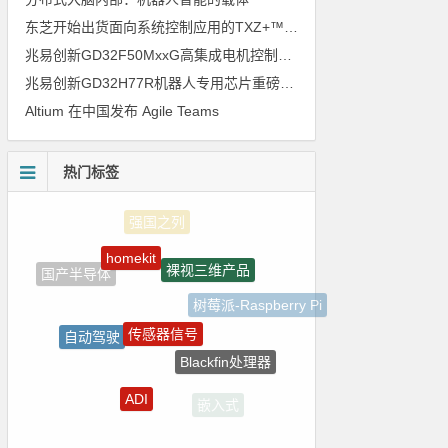
东芝开始出货面向系统控制应用的TXZ+™族入门级M4V组（搭载Arm Cortex‑M4内核的标准微控制器）工程样品
兆易创新GD32F50MxxG高集成电机控制MCU发布，赋能人形机器人关节驱动革新
兆易创新GD32H77R机器人专用芯片重磅亮相，精准赋能伺服驱动与关节控制
Altium 在中国发布 Agile Teams
热门标签
homekit
裸视三维产品
国产半导体
树莓派-Raspberry Pi
传感器信号
自动驾驶
Blackfin处理器
电路图
ADI
嵌入式
电源管理