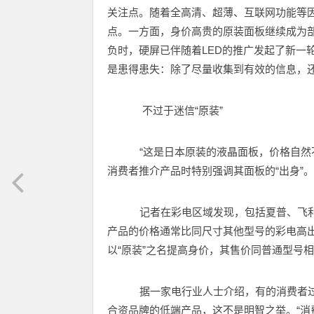
关注点。随着全高清、超薄、互联网功能等
点。一方面，身价高贵的原装面板继续成为
负时，硬屏已伴随着LED的推广发起了新一
是患得患失：除了尽量收集到有效的信息，
不过于迷信“原装”
“这是日本原装的液晶面板，价格自然不
消费者推介产品时特别强调其面板的“出身”。
记者在彩电区域发现，包括夏普、飞利
产品的价格通常比同尺寸其他型号的彩电高
以“原装”之名提高身价，其售价同普通型号
据一家电行业人士介绍，有的消费者过
合资品牌的低端产品，这不是明智之举。“消