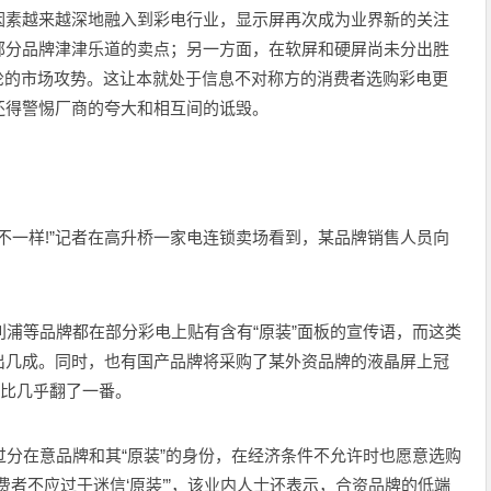
因素越来越深地融入到彩电行业，显示屏再次成为业界新的关注
部分品牌津津乐道的卖点；另一方面，在软屏和硬屏尚未分出胜
轮的市场攻势。这让本就处于信息不对称方的消费者选购彩电更
还得警惕厂商的夸大和相互间的诋毁。
一样!”记者在高升桥一家电连锁卖场看到，某品牌销售人员向
浦等品牌都在部分彩电上贴有含有“原装”面板的宣传语，而这类
出几成。同时，也有国产品牌将采购了某外资品牌的液晶屏上冠
相比几乎翻了一番。
分在意品牌和其“原装”的身份，在经济条件不允许时也愿意选购
费者不应过于迷信‘原装’”，该业内人士还表示，合资品牌的低端