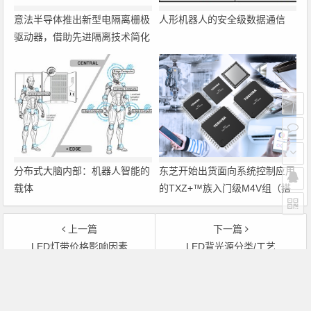
意法半导体推出新型电隔离栅极
人形机器人的安全级数据通信
驱动器，借助先进隔离技术简化
电源设计
分布式大脑内部：机器人智能的
东芝开始出货面向系统控制应用
载体
的TXZ+™族入门级M4V组（搭
载Arm Cortex‑M4内核的标准微
控制器）工程样品
上一篇
下一篇
LED灯带价格影响因素
LED背光源分类/工艺
文章导航
Copyright © 2026 电子通 版权所有. 备案号：
京ICP备