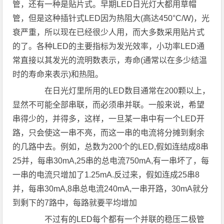
管，还有一种是贴片式。早期LED日光灯大都用草帽
管，但是这种插针式LED因为热阻大(高达450°C/W)，光
衰严重，所以现在已经很少人用，而大多数采用贴片式
的了。各种LED的主要指标为发光效率，小功率LED通
常直接以其发光的流明数表示，寿命(通常以在多少结温
时的寿命来表示)和热阻。
在日光灯里所用的LED数目通常在200颗以上，
显然不可能全部串联，而必须串并联。一般来说，希望
串得少的，并得多，这样，一旦某一串中有一个LED开
路，只会使这一串不亮，而这一串的电流将分摊到剩余
的几路中去。例如，总数为200个的LED,假如连结成8串
25并，每串30mA,25串的总电流750mA,有一串坏了，每
一串的电流只增加了1.25mA.反过来，假如连成25串8
并，每串30mA,8串总电流240mA,一串开路，30mA就分
到剩下的7路中，每路就要平均增加
不过有的LED每个都有一个并联的稳压二极管