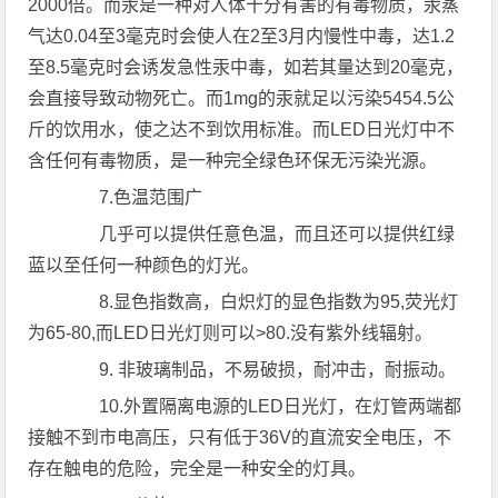
2000倍。而汞是一种对人体十分有害的有毒物质，汞蒸
气达0.04至3毫克时会使人在2至3月内慢性中毒，达1.2
至8.5毫克时会诱发急性汞中毒，如若其量达到20毫克，
会直接导致动物死亡。而1mg的汞就足以污染5454.5公
斤的饮用水，使之达不到饮用标准。而LED日光灯中不
含任何有毒物质，是一种完全绿色环保无污染光源。
7.色温范围广
几乎可以提供任意色温，而且还可以提供红绿
蓝以至任何一种颜色的灯光。
8.显色指数高，白炽灯的显色指数为95,荧光灯
为65-80,而LED日光灯则可以>80.没有紫外线辐射。
9. 非玻璃制品，不易破损，耐冲击，耐振动。
10.外置隔离电源的LED日光灯，在灯管两端都
接触不到市电高压，只有低于36V的直流安全电压，不
存在触电的危险，完全是一种安全的灯具。