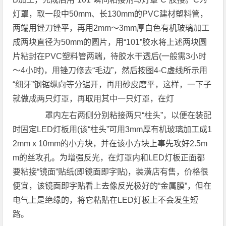
灯罩，取一段中50mm、长130mm的PVC建材塑料管，
两端用锉刀锉平，再用2mm～3mm厚白色有机玻璃加工
成两块直径为50mm的圆片，用“101”胶水将上述两块圆
片粘封在PVC塑料管两端，待胶水干透后(一般需3小时
～4小时)，用锉刀修去“毛边”，然后按图4-C虚线所示用
“细牙”钢锯纵向等分锯开，再用砂皮磨平，这样，一下子
就做成两只灯罩，再取用其中一只灯罩，在灯
罩内左右两侧分别粘接两只“柱头”，以便在装配
时固定LED灯板用(该“柱头”可用3mm厚有机玻璃加工成1
2mm x 10mm的小方块，并在该小方块上事先攻好2.5m
m的丝攻孔。为增强反光，在灯罩内和LED灯板正面都
要粘接“镜面”贴纸(即镜面即字贴)，装潢店有售，价格很
便宜，该镜面即字贴看上去像反光极好的“金属膜”，但在
电气上是绝缘的，将它粘贴在LED灯板上不会发生短
路。