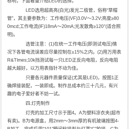
标明，下面着重介绍LED的选择。
LED选用超高亮(白光)发光二极管，俗称“草帽
管”，其主要参数为：工作电压(VF)3.0V～3.2V;亮度≥80
0mcd;工作电流(IF)18mA～20mA;光发散角≥120°(适合照
明)。
选管注意：(1)在统一工作电压(即测试电压)情
况下各管电流误差应尽量控制在±15%之内。(2)用万用表
R&TImes;10k挡测试每一只LED正反向电阻，反向电阻
越大越好，以万用表指针不动为佳。
只要各元器件质量保证(尤其是LED)，按图1正
确焊接装配，一装即成。制作总成本约三十几元，有兴
趣的电子爱好者不妨一试。
四.灯壳制作
灯壳的加工尺寸示于图4。A为塑料凉衣夹(超市
有卖)。B为电源盒，用2mm～3mm厚的有机玻璃按图4-
B加工，完成后用“101”瞬间粘接剂与灯罩“C”胶接。C为