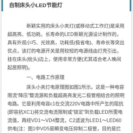
自制床头小LED节能灯
新颖实用的床头小夹灯(或移动式工作灯)是采用
超高亮、低功耗、长寿命的LED新颖光源设计制作的，
具有外观小巧、光效高，功耗低(极省电)、寿命长等突出
优点，该灯的电源开关是用较短的电源线由灯壳引出，
挂在床头(枕头)边上，使用非常方便(尤其适合老人晚间
起居照明)。
一、电路工作原理
床头小夹灯电原理图如图1所示。这是一种电容
限流“降压”整流源和负载超高亮发光二极管相结合的照明
电路。它是利用电容c1在交流220V电路中所产生的阻抗
(即容抗XC1)将交流电流限制或“锁定”到负载LED所需电
流值，再经VD1～VD4整流，C2滤波为LED1～LED60
供电(注：图1中VD5是瞬变电压抑制二极管，目的是拦