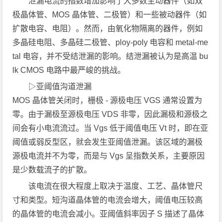
泄漏电流的指数增加影响了大多数主动器件（如双
极晶体管、MOS 晶体管、二极管）和一些被动器件（如
扩散电容、电阻）。然而，由氧化物隔离的器件，例如
多晶硅电阻、多晶硅二极管、ploy-poly 电容和 metal-me
tal 电容，并不受结泄漏的影响。结泄漏被认为是高温 bu
lk CMOS 电路中最严峻的挑战。
▷亚阈值沟道泄漏
MOS 晶体管关闭时，栅极 - 源极电压 VGS 通常设置为
零。由于漏极至源极电压 VDS 非零，因此漏极和源极之
间会有小电流流过。当 Vgs 低于阈值电压 Vt 时，即在亚
阈值或弱反型区，就会发生亚阈值泄漏。该区域的漏极
源极电流并不为零，而是与 Vgs 呈指数关系，主要原因
是少数载流子的扩散。
该电流在很大程度上取决于温度、工艺、晶体管尺
寸和类型。短沟道晶体管的电流会增大，阈值电压较高
的晶体管的电流会减小。亚阈值斜率因子 S 描述了晶体