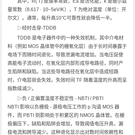
其中，R( T) 是速率常数，Ea 是活化能，k 是玻尔兹
曼常数（8.617 · 10−5eV/K），T 为绝对温度（单位：开
尔文）。通常，每升高10°C可靠性就会降低一半。
▷经时击穿-TDDB
TDDB 是电子器件中的一种失效机制，其中介电材
料（例如 MOS 晶体管中的栅氧化层）由于长时间暴露于
电场下而随时间退化，导致泄漏电流增加。当电压促使
高能电子流动时，在氧化层内部形成导电路径，同时产
生陷阱和缺陷。当这些导电路径在氧化层中造成短路
时，介电层就会失效。失效时间 TF 随着温度的升高而呈
指数级减少。
▷负 / 正偏置温度不稳定性 - NBTI / PBTI
NBTI 影响以负栅极 - 源极电压工作的 p 沟道 MOS 器
件，而 PBTI 则影响处于积累区的 NMOS 晶体管。在栅
极偏压下，缺陷和陷阱会增加，导致阈值电压升高，漏
极电流和跨导减少。这种退化显示出对数时间依赖性和