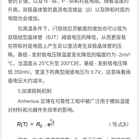
管的 β 值，以及 N - 阱、P - 阱和衬底电阻。随着温度的
升高，双极晶体管的直流电流增益（β）以及阱和衬底的
电阻也会增加。
在高温条件下，闩锁效应灵敏度的增加也可以视为
双极结型晶体管（BJT）阈值电压的降低，从而更容易
在阱和衬底电阻上产生足以激活寄生双极晶体管的压
降。基极 - 发射极电压随温度变化降低的幅度约为 -2mV/
℃，当温度从 25℃升至 200℃时，基极 - 发射极电压降
低 350mV。室温下的典型阈值电压为 0.7V，这意味着阈
值电压大约减半。
5.加速损耗机制
Arrhenius 定律在可靠性工程中被广泛用于模拟温度
对材料和元器件失效率的影响。