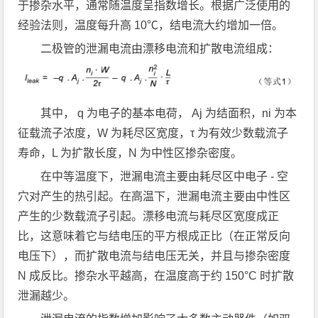
于掺杂水平，通常随温度呈指数增长。根据广泛使用的
经验法则，温度每升高 10℃，结电流大约增加一倍。
二极管的泄漏电流由漂移电流和扩散电流组成：
其中， q 为电子的基本电荷， Aj 为结面积，ni 为本
征载流子浓度，W 为耗尽区宽度，τ 为有效少数载流子
寿命，L 为扩散长度，N 为中性区掺杂密度。
在中等温度下，泄漏电流主要由耗尽区中电子 - 空
穴对产生的热引起。在高温下，泄漏电流主要由中性区
产生的少数载流子引起。漂移电流与耗尽区宽度成正
比，这意味着它与结电压的平方根成正比（在正常反向
电压下），而扩散电流与结电压无关，并且与掺杂密度
N 成反比。掺杂水平越高，在温度高于约 150°C 时扩散
泄漏越少。