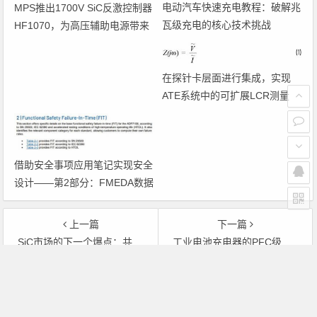
电动汽车快速充电教程：破解兆
MPS推出1700V SiC反激控制器
瓦级充电的核心技术挑战
HF1070，为高压辅助电源带来
高效新方案
在探针卡层面进行集成，实现
ATE系统中的可扩展LCR测量
借助安全事项应用笔记实现安全
设计——第2部分：FMEDA数据
导入
上一篇
下一篇
SiC市场的下一个爆点：共源共栅（cascode）结构详解
工业电池充电器的PFC级拓扑对比：升压vs图腾柱
文章导航
Copyright © 2026 电子通 版权所有. 备案号：
京ICP备
17050710号-3