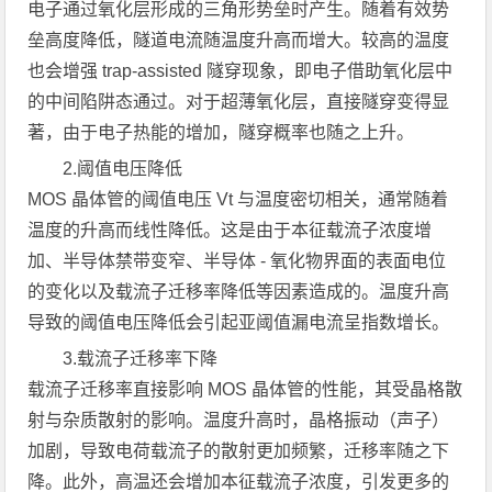
电子通过氧化层形成的三角形势垒时产生。随着有效势
垒高度降低，隧道电流随温度升高而增大。较高的温度
也会增强 trap-assisted 隧穿现象，即电子借助氧化层中
的中间陷阱态通过。对于超薄氧化层，直接隧穿变得显
著，由于电子热能的增加，隧穿概率也随之上升。
2.阈值电压降低
MOS 晶体管的阈值电压 Vt 与温度密切相关，通常随着
温度的升高而线性降低。这是由于本征载流子浓度增
加、半导体禁带变窄、半导体 - 氧化物界面的表面电位
的变化以及载流子迁移率降低等因素造成的。温度升高
导致的阈值电压降低会引起亚阈值漏电流呈指数增长。
3.载流子迁移率下降
载流子迁移率直接影响 MOS 晶体管的性能，其受晶格散
射与杂质散射的影响。温度升高时，晶格振动（声子）
加剧，导致电荷载流子的散射更加频繁，迁移率随之下
降。此外，高温还会增加本征载流子浓度，引发更多的