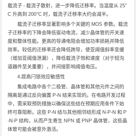
载流子 - 载流子散射，进一步降低迁移率。当温度从 25°
C 升高到 200°C 时，载流子迁移率大约会减半。
载流子迁移率显著影响多个关键的 MOS 参数。载流
子迁移率的下降会降低驱动电流，减少晶体管的开关速
度和整体性能。更高的导通电阻会增加功率损耗并降低
效率。较低的迁移率还会降低跨导，使亚阈值斜率变缓
（增加亚阈值泄漏），降低载流子饱和速度（对于短沟
道器件至关重要），并间接影响阈值电压。
4.提高闩锁效应敏感性
集成电路中各个二极管、晶体管和其他元件之间的
隔离是通过反向偏置 P-N 结来实现的。在电路开发过程
中，需采取预防措施以确保这些结在预期应用条件下始
终可靠阻断。这些 P-N 结与其他相邻结形成 N-P-N 和 P
-N-P 结构，从而产生寄生 NPN 或 PNP 晶体管，这些晶
体管可能会被意外激活。