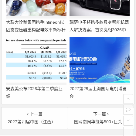
大联大诠鼎集团携手Infineon以
瑞萨电子将携多款具身智能机器
固态变压器重构配电效率新标杆
人解决方案，首次亮相2026中
国具身智能机器人产业大会
安森美公布2026年第二季度业
2027第29届上海国际电机博览
绩
会
上一篇
下一篇
2027第四届中国（江西）国际铸造压铸、锻造、热处理工业炉展览会
国网南网华能等500+巨头齐聚 6万买家抢滩 四川国际储能展启幕十五五能源革命
文章导航