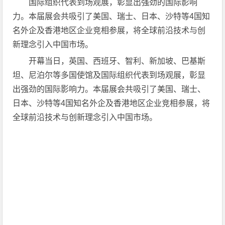
国际组织代表到场观展，彰显出强劲的国际影响
力。本届展会共吸引了美国、瑞士、日本、沙特等4国知
名外企及香港地区企业竞相参展，将全球前沿技术与创
新理念引入中国市场。
开幕当日，英国、西班牙、智利、新加坡、巴基斯
坦、尼泊尔等多国使馆及国际组织代表到场观展，彰显
出强劲的国际影响力。本届展会共吸引了美国、瑞士、
日本、沙特等4国知名外企及香港地区企业竞相参展，将
全球前沿技术与创新理念引入中国市场。