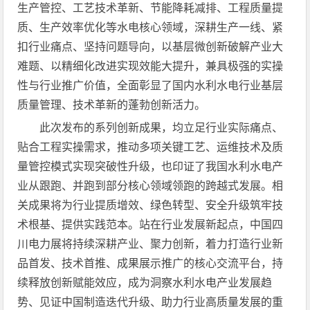
生产管控、工艺技术革新、节能降耗减排、工程质量提
质、生产效率优化等水电核心领域，深耕生产一线、紧
扣行业痛点、坚持问题导向，以基层微创新破解产业大
难题、以精细化改进实现效能大提升，兼具极强的实操
性与行业推广价值，全面彰显了国内水利水电行业基层
质量管理、技术革新的蓬勃创新活力。
此次发布的系列创新成果，均立足行业实际痛点、
贴合工程实操需求，推动多项关键工艺、运维技术及质
量管控模式实现突破性升级，也印证了我国水利水电产
业从跟跑、并跑到部分核心领域领跑的跨越式发展。相
关成果将为行业提质增效、绿色转型、安全升级筑牢技
术根基、提供实践范本。站在行业发展新起点，中国四
川电力展将持续深耕产业、聚力创新，着力打造行业新
品首发、技术首推、成果展示推广的核心交流平台，持
续释放创新赋能效应，成为洞察水利水电产业发展趋
势、见证中国制造迭代升级、助力行业高质量发展的重