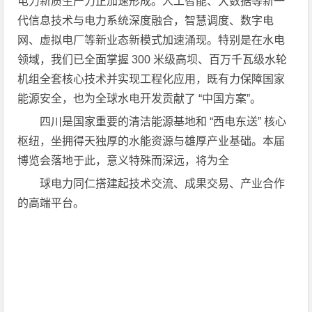
电力新质生产力正加速形成。人工智能、大数据等新一
代信息技术与电力系统深度融合，智慧调度、数字电
网、虚拟电厂等新业态新模式加速涌现。特别是在水电
领域，我们已全面掌握 300 米级高坝、百万千瓦级水轮
机组全套核心技术并实现工程化应用，既有力保障国家
能源安全，也为全球水电开发贡献了 “中国方案”。
四川是国家重要的清洁能源基地和 “西电东送” 核心
枢纽，坐拥得天独厚的水能资源与雄厚产业基础。本届
博览会落地于此，意义特殊而深远，将为全
球电力同仁搭建起技术交流、成果交易、产业合作
的高端平台。