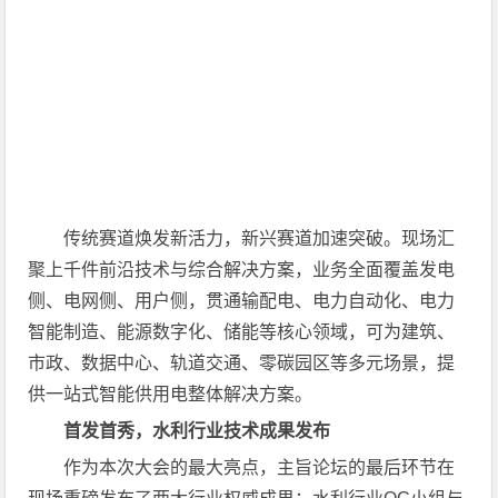
传统赛道焕发新活力，新兴赛道加速突破。现场汇
聚上千件前沿技术与综合解决方案，业务全面覆盖发电
侧、电网侧、用户侧，贯通输配电、电力自动化、电力
智能制造、能源数字化、储能等核心领域，可为建筑、
市政、数据中心、轨道交通、零碳园区等多元场景，提
供一站式智能供用电整体解决方案。
首发首秀，水利行业技术成果发布
作为本次大会的最大亮点，主旨论坛的最后环节在