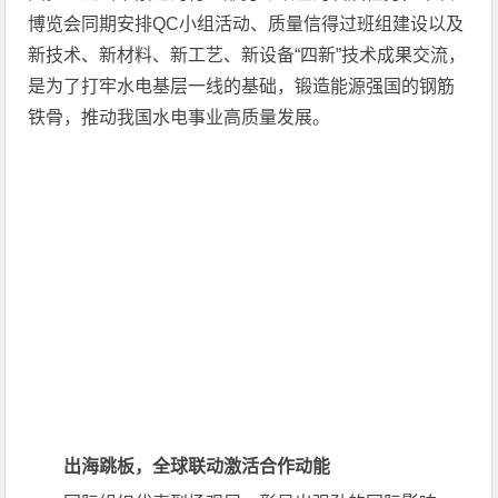
博览会同期安排QC⼩组活动、质量信得过班组建设以及
新技术、新材料、新⼯艺、新设备“四新”技术成果交流，
是为了打牢⽔电基层⼀线的基础，锻造能源强国的钢筋
铁⻣，推动我国水电事业高质量发展。
出海跳板，全球联动激活合作动能