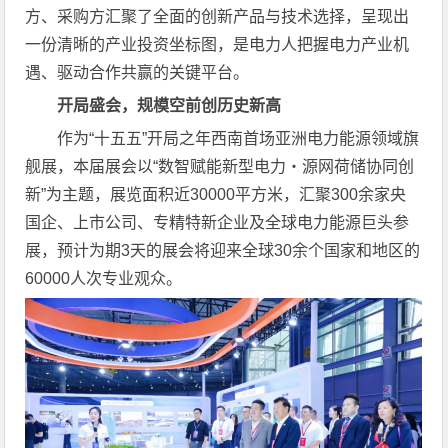
方、采购方汇聚了全面的创新产品与技术选择，呈现出
一份清晰的产业投资坐标图，是电力人把握电力产业机
遇、驱动合作共赢的关键平台。
开局盛会，规模空前创历史新高
作为“十五五”开局之年西南首场亚洲电力能源领域旗
舰展，本届展会以“数智赋能新型电力・源网荷储协同创
新”为主题，展览面积近30000平方米，汇聚300余家央
国企、上市公司、专精特新企业及全球电力能源巨头参
展，预计为期3天的展会将迎来全球30余个国家和地区的
60000人次专业观众。