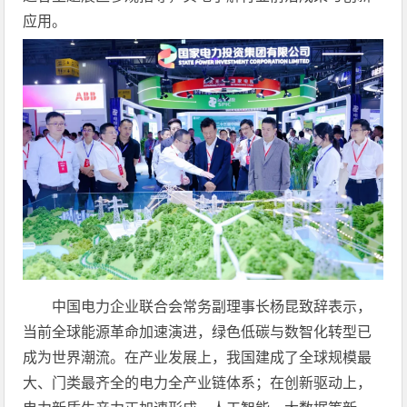
应用。
中国电力企业联合会常务副理事长杨昆致辞表示，
当前全球能源革命加速演进，绿色低碳与数智化转型已
成为世界潮流。在产业发展上，我国建成了全球规模最
大、门类最齐全的电力全产业链体系；在创新驱动上，