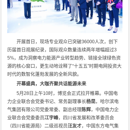
开展首日，现场专业观众已突破36000人次，创下
历届首日观展纪录，国际观众数量连续两年增幅超过3
5%，成为洞察电力能源产业转型趋势、链接全球绿色资
源的核心窗口，更生动地诠释了“十五五”时期电网投资大
时代的数智化蓬勃发展的全新风貌。
开幕盛典，大咖齐聚共话能源未来
5月28日上午10时，博览会正式拉开帷幕。中国电
力企业联合会党委书记、常务副理事长
杨昆
，哈尔滨电
气集团有限公司党委常委、副总经理
陈辉
，中国电力企
业联合会党委委员
冮宇峰
，四川省发展和改革委员会
（四川省能源局）二级巡视员
汪友才
，中国东方电气集