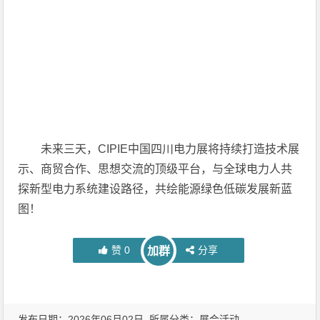
未来三天，CIPIE中国四川电力展将持续打造技术展
示、商贸合作、思想交流的顶级平台，与全球电力人共
探新型电力系统建设路径，共绘能源绿色低碳发展新蓝
图！
赞
0
分享
加群
发布日期：2026年06月02日 所属分类：
展会活动