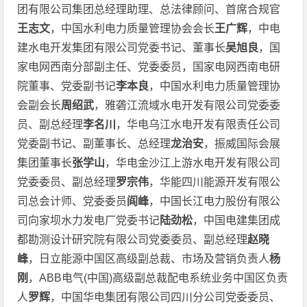
团有限公司集团总经理助理、总法律顾问、首席合规官
王志文
，中国水利电力质量管理协会会长
王广辉
，中电
建水电开发集团有限公司党委书记、董事长
吴旭良
，国
家电网西南分部副主任、党委委员，国家电网西南电研
院董事、党委副书记
李本良
，中国水利电力质量管理协
会副会长
周绍武
，雅砻江流域水电开发有限公司党委委
员、副总经理
李名川
，华电乌江水电开发有限责任公司
党委副书记、副董事长、总经理
龙治安
，振威国际会展
集团董事长
张学山
，华电金沙江上游水电开发有限公司
党委委员、副总经理
罗宗伟
，华能四川能源开发有限公
司总会计师、党委委员
阎峰
，中国长江电力股份有限公
司向家坝水力发电厂党委书记
陆劲松
，中国电建集团成
都勘测设计研究院有限公司党委委员、副总经理
赵晓
峰
，日立能源中国区高级副总裁、市场及营销负责人
杨
刚
，ABB电气(中国)高级副总裁配电系统业务中国区负责
人
罗辉
，中国华电集团有限公司四川分公司党委委员、