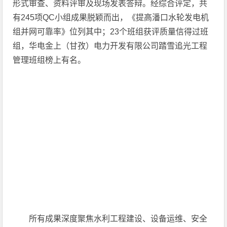
形式审查、资料评审及现场发表答辩。经综合评定，共
有245项QC小组成果脱颖而出，《提高潘口水轮发电机
组并网可靠率》位列其中；23个班组获评质量信得过班
组，华电金上（甘孜）电力开发有限公司踏雪追光工程
管理班组榜上有名。
所有成果深度聚焦水利工程建设、设备运维、安全