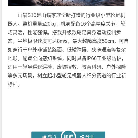
山猫S10是山猫家族全新打造的行业级小型轮足机
器人。整机重量≤20kg，机身配备16个高精度关节，轻
巧灵活，性能强悍。搭载升级款轮足具身运动控制步
态，平地极限速度可达8m/s，最大越障高度50cm，可自
如穿行于户外非铺装路面、低矮障碍、狭窄通道等复杂
地形。配置全向感知系统，同时具备IP66工业级防护，
适用于轻量巡逻巡检、废墟搜救、教育科研、户外探险
等多元场景，树立起小型轮足机器人细分赛道的行业新
标杆。
赞
0
分享
加群