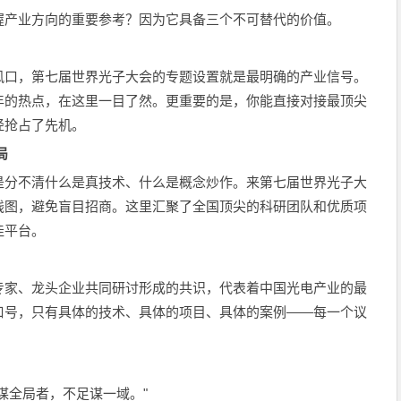
握产业方向的重要参考？因为它具备三个不可替代的价值。
风口，第七届世界光子大会的专题设置就是最明确的产业信号。
年的热点，在这里一目了然。更重要的是，你能直接对接最顶尖
经抢占了先机。
局
是分不清什么是真技术、什么是概念炒作。来第七届世界光子大
线图，避免盲目招商。这里汇聚了全国顶尖的科研团队和优质项
佳平台。
专家、龙头企业共同研讨形成的共识，代表着中国光电产业的最
口号，只有具体的技术、具体的项目、具体的案例——每一个议
谋全局者，不足谋一域。"