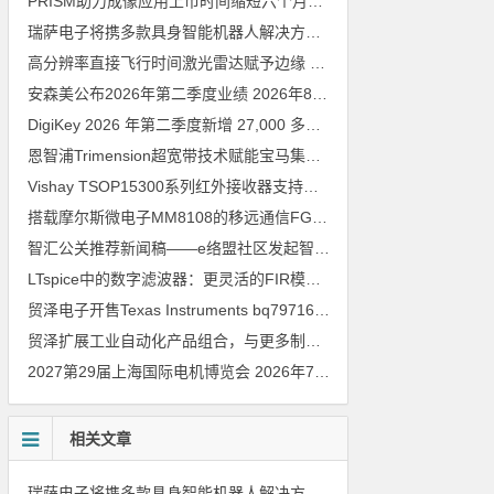
PRISM助力成像应用上市时间缩短六个月，实战指南一文解读
202
瑞萨电子将携多款具身智能机器人解决方案，首次亮相2026中国具身智能机器人产业大会
高分辨率直接飞行时间激光雷达赋予边缘 AI 空间感知能力
2026年8
安森美公布2026年第二季度业绩
2026年8月6日
DigiKey 2026 年第二季度新增 27,000 多种现货零件和 104 家供应商
恩智浦Trimension超宽带技术赋能宝马集团Digital Key Plus及生命体存在检测功能
Vishay TSOP15300系列红外接收器支持所有主流遥控代码
2026年
搭载摩尔斯微电子MM8108的移远通信FGH200M Wi-Fi HaLow模组 现已通过四项国际认证 可投入量产
智汇公关推荐新闻稿——e络盟社区发起智能家居与医疗设计挑战赛
LTspice中的数字滤波器：更灵活的FIR模型
2026年8月3日
贸泽电子开售Texas Instruments bq79716b-Q1汽车级16节电池监测器，可精确估算电动汽车续航里程
贸泽扩展工业自动化产品组合，与更多制造商合作以支持新一代系统
2027第29届上海国际电机博览会
2026年7月30日
相关文章
瑞萨电子将携多款具身智能机器人解决方案，首次亮相2026中国具身智能机器人产业大会