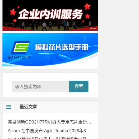
搜索
最近文章
兆易创新GD32H77R机器人专用芯片重磅亮相，精准赋能伺服驱动与关节控制
Altium 在中国发布 Agile Teams
2026年8月6日