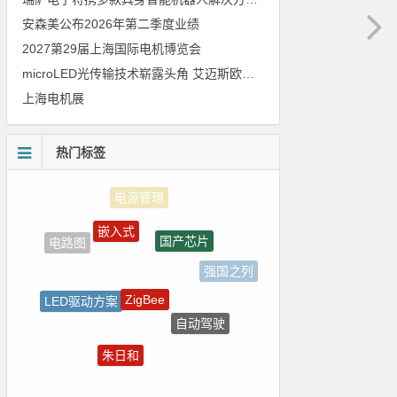
安森美公布2026年第二季度业绩
2027第29届上海国际电机博览会
microLED光传输技术崭露头角 艾迈斯欧司朗模拟平台加速AI数据中心高速互连设计
上海电机展
热门标签
嵌入式
国产芯片
电路图
强国之列
ZigBee
LED驱动方案
自动驾驶
传感器信号
朱日和
ADI
5G