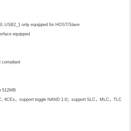
; USB2_1 only equipped for HOST/Slave
terface equipped
 compliant
to 512MB
bit ECC, 4CEs，support toggle NAND 1.0；support SLC，MLC，TLC