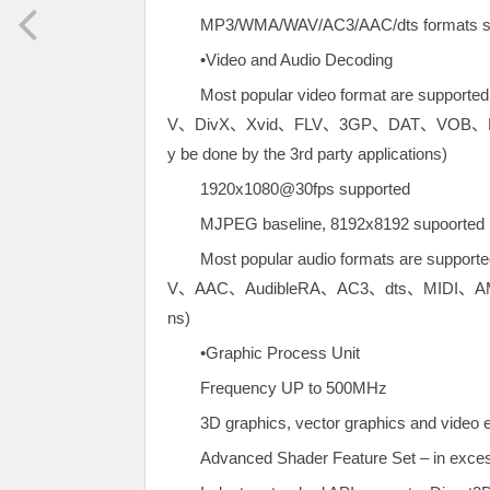
MP3/WMA/WAV/AC3/AAC/dts formats supp
•Video and Audio Decoding
Most popular video format are s
V、DivX、Xvid、FLV、3GP、DAT、VOB
y be done by the 3rd party applications)
1920x1080@30fps supported
MJPEG baseline, 8192x8192 supoorted
Most popular audio formats are 
V、AAC、AudibleRA、AC3、dts、MIDI、AMR、AI
ns)
•Graphic Process Unit
Frequency UP to 500MHz
3D graphics, vector graphics and vide
Advanced Shader Feature Set – in exce