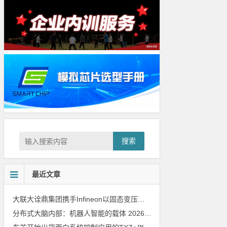
搜索
最近文章
大联大诠鼎集团携手Infineon以固态变压器重构配电效率新标杆
202
分布式大脑内部：机器人智能的载体
2026年8月6日