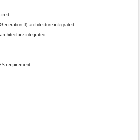
uired
neration II) architecture integrated
rchitecture integrated
HS requirement