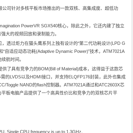
计有限公司针对多核平板市场推出的一款双核、高集成度、超低功
ination PowerVR SGX540核心，除此之外，它还内建了独立
擎, 从而具有强大的视频回放和录制能力。
的成见，透过炬力在猫头鹰系列上独有设计的“第二代功耗设计(LPD G
 II)”技术和“自适应动态功耗(Adaptive Dynamic Power)”技术，ATM7021A
池续航时间。
了具有竞争力的BOM(Bill of Material)成本，这得益于这款芯
需的LVDS以及HDMI接口，并支持ELQFP176封装，此外也集成
/Toggle NAND的flash控制器。ATM7021A通过和ATC2603X芯
配使用，为平板电脑产品提供了一个高具性价比和竞争力的双核芯片平
, Single CPU frequency is up to 1.3GHz.