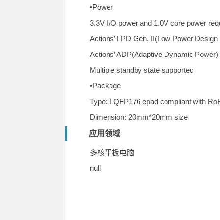
•Power
3.3V I/O power and 1.0V core power req
Actions’ LPD Gen. II(Low Power Design Ge
Actions’ ADP(Adaptive Dynamic Power) a
Multiple standby state supported
•Package
Type: LQFP176 epad compliant with Ro
Dimension: 20mm*20mm size
应用领域
多核平板电脑
null