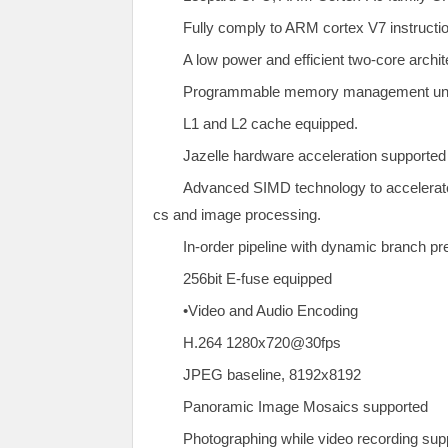
Fully comply to ARM cortex V7 instructio
A low power and efficient two-core archit
Programmable memory management uni
L1 and L2 cache equipped.
Jazelle hardware acceleration supported
Advanced SIMD technology to accelerate
cs and image processing.
In-order pipeline with dynamic branch pr
256bit E-fuse equipped
•Video and Audio Encoding
H.264 1280x720@30fps
JPEG baseline, 8192x8192
Panoramic Image Mosaics supported
Photographing while video recording sup