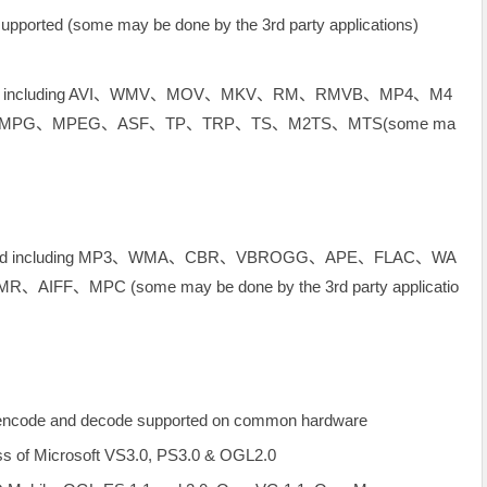
orted (some may be done by the 3rd party applications)
upported including AVI、WMV、MOV、MKV、RM、RMVB、MP4、M4
、MPG、MPEG、ASF、TP、TRP、TS、M2TS、MTS(some ma
supported including MP3、WMA、CBR、VBROGG、APE、FLAC、WA
FF、MPC (some may be done by the 3rd party applicatio
o encode and decode supported on common hardware
ss of Microsoft VS3.0, PS3.0 & OGL2.0