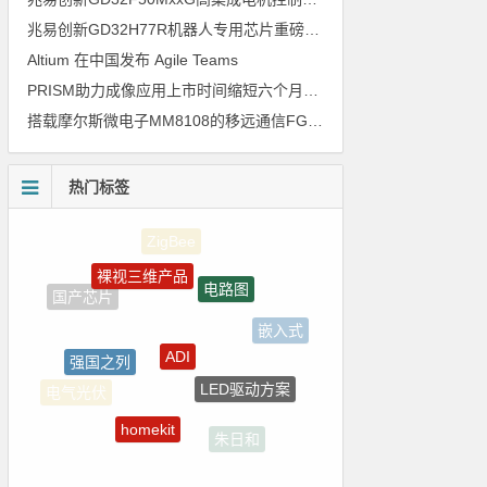
兆易创新GD32H77R机器人专用芯片重磅亮相，精准赋能伺服驱动与关节控制
Altium 在中国发布 Agile Teams
PRISM助力成像应用上市时间缩短六个月，实战指南一文解读
搭载摩尔斯微电子MM8108的移远通信FGH200M Wi-Fi HaLow模组 现已通过四项国际认证 可投入量产
热门标签
裸视三维产品
电路图
ADI
嵌入式
强国之列
LED驱动方案
电气光伏
homekit
朱日和
自动驾驶