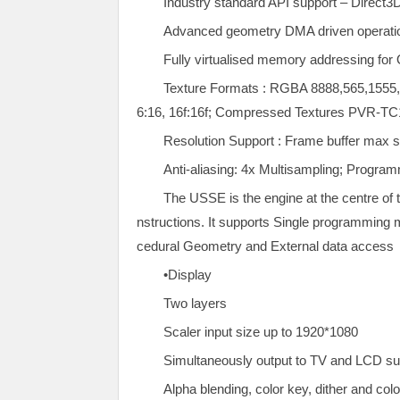
Industry standard API support – Direc
Advanced geometry DMA driven operatio
Fully virtualised memory addressing for 
Texture Formats : RGBA 8888,565,1555,15
6:16, 16f:16f; Compressed Textures PVR-TC
Resolution Support : Frame buffer max 
Anti-aliasing: 4x Multisampling; Progra
The USSE is the engine at the centre o
nstructions. It supports Single programming 
cedural Geometry and External data access
•Display
Two layers
Scaler input size up to 1920*1080
Simultaneously output to TV and LCD su
Alpha blending, color key, dither and 