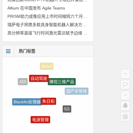
Altium 在中国发布 Agile Teams
PRISM助力成像应用上市时间缩短六个月，实战指南一文解读
瑞萨电子将携多款具身智能机器人解决方案，首次亮相2026中国具身智能机器人产业大会
高分辨率直接飞行时间激光雷达赋予边缘 AI 空间感知能力
热门标签
自动驾驶
裸视三维产品
ADI
国产半导体
朱日和
Blackfin处理器
5G
LED驱动方案
电源管理
电路图
树莓派-Raspberry Pi