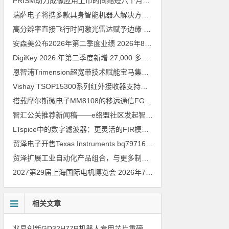
PRISM助力成像应用上市时间缩短六个月，实战指南一文解读
202
瑞萨电子将携多款具身智能机器人解决方案，首次亮相2026中国具身智能机器人产业大会
高分辨率直接飞行时间激光雷达赋予边缘 AI 空间感知能力
2026年8
安森美公布2026年第二季度业绩
2026年8月6日
DigiKey 2026 年第二季度新增 27,000 多种现货零件和 104 家供应商
恩智浦Trimension超宽带技术赋能宝马集团Digital Key Plus及生命体存在检测功能
Vishay TSOP15300系列红外接收器支持所有主流遥控代码
2026年
搭载摩尔斯微电子MM8108的移远通信FGH200M Wi-Fi HaLow模组 现已通过四项国际认证 可投入量产
智汇公关推荐新闻稿——e络盟社区发起智能家居与医疗设计挑战赛
LTspice中的数字滤波器：更灵活的FIR模型
2026年8月3日
贸泽电子开售Texas Instruments bq79716b-Q1汽车级16节电池监测器，可精确估算电动汽车续航里程
贸泽扩展工业自动化产品组合，与更多制造商合作以支持新一代系统
2027第29届上海国际电机博览会
2026年7月30日
相关文章
兆易创新GD32H77R机器人专用芯片重磅亮相，精准赋能伺服驱动与关节控制