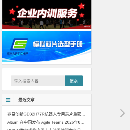
搜索
最近文章
兆易创新GD32H77R机器人专用芯片重磅亮相，精准赋能伺服驱动与关节控制
Altium 在中国发布 Agile Teams
2026年8月6日