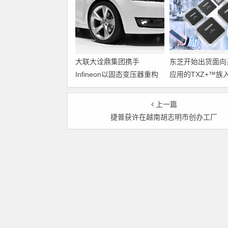
大联大诠鼎集团携手
东芝开始出货面向
Infineon以固态变压器重构
应用的TXZ+™族
配电效率新标杆
M4V组（搭载Arm
Cortex‑M4内核
上一篇
制器）工程样品
捷普获许在越南胡志明市创办工厂