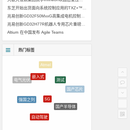
东芝开始出货面向系统控制应用的TXZ+™族入门级M4V组（搭载Arm Cortex‑M4内核的标准微控制器）工程样品
兆易创新GD32F50MxxG高集成电机控制MCU发布，赋能人形机器人关节驱动革新
兆易创新GD32H77R机器人专用芯片重磅亮相，精准赋能伺服驱动与关节控制
Altium 在中国发布 Agile Teams
热门标签
嵌入式
测试
电气光伏
国产芯片
5G
强国之列
国产半导体
朱日和
自动驾驶
LED驱动方案
ADI