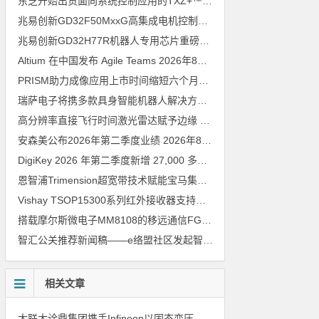
东芝开始出货面向系统控制应用的TXZ+™族入门级M4V组（搭载Arm Cortex‑M4内核的标准微控制器）工程样品
兆易创新GD32F50MxxG高集成电机控制MCU发布，赋能人形机器人关节驱动革新
兆易创新GD32H77R机器人专用芯片重磅亮相，精准赋能伺服驱动与关节控制
Altium 在中国发布 Agile Teams
2026年8月6日
PRISM助力成像应用上市时间缩短六个月，实战指南一文解读
202
瑞萨电子将携多款具身智能机器人解决方案，首次亮相2026中国具身智能机器人产业大会
高分辨率直接飞行时间激光雷达赋予边缘 AI 空间感知能力
2026年8
安森美公布2026年第二季度业绩
2026年8月6日
DigiKey 2026 年第二季度新增 27,000 多种现货零件和 104 家供应商
恩智浦Trimension超宽带技术赋能宝马集团Digital Key Plus及生命体存在检测功能
Vishay TSOP15300系列红外接收器支持所有主流遥控代码
2026年
搭载摩尔斯微电子MM8108的移远通信FGH200M Wi-Fi HaLow模组 现已通过四项国际认证 可投入量产
智汇公关推荐新闻稿——e络盟社区发起智能家居与医疗设计挑战赛
相关文章
大联大诠鼎集团携手Infineon以固态变压器重构配电效率新标杆