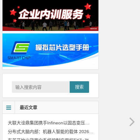
搜索
最近文章
大联大诠鼎集团携手Infineon以固态变压器重构配电效率新标杆
202
分布式大脑内部：机器人智能的载体
2026年8月6日